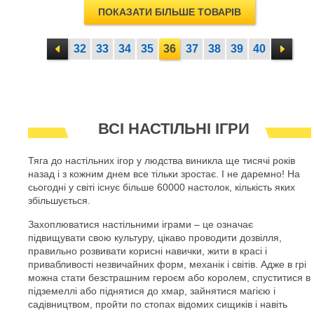
ПОКАЗАТИ БІЛЬШЕ ТОВАРІВ
32
33
34
35
36
37
38
39
40
ВСІ НАСТІЛЬНІ ІГРИ
Тяга до настільних ігор у людства виникла ще тисячі років
назад і з кожним днем все тільки зростає. І не даремно! На
сьогодні у світі існує більше 60000 настолок, кількість яких
збільшується.
Захоплюватися настільними іграми – це означає
підвищувати свою культуру, цікаво проводити дозвілля,
правильно розвивати корисні навички, жити в красі і
привабливості незвичайних форм, механік і світів. Адже в грі
можна стати безстрашним героєм або королем, спуститися в
підземеллі або піднятися до хмар, зайнятися магією і
садівництвом, пройти по стопах відомих сищиків і навіть