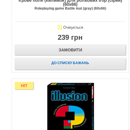
Ігрове поле (килимок) для рольових ігор (сірий)
(60х66)
Roleplaying game Battle mat (gray) (60х66)
Очікується
239 грн
ЗАМОВИТИ
ДО СПИСКУ БАЖАНЬ
HIT