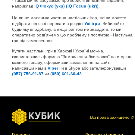
також ми не забуваємо про корисні вітчизняні видання,
наприклад
IQ Фокус (укр) (IQ Focus (ukr))
.
Це лише маленька частина настільних ігор, які ви можете
підібрати під свої переваги в розділі
Усі ігри
. Вибирайте
будь-яку вподобану, а якщо раптом не знайдете, то ми
оперативно розв'яжемо цю проблему з послугою «Настільна
гра під замовлення».
Купити настільні ігри в Харкові і Україні можна,
скориставшись формою "Замовлення-блискавка" на сторінці
кожного товару, оформивши замовлення на сайті,
написавши нам в
Viber
чи в Skype або зателефонувавши
(057) 756-91-87
чи
(050) 601-60-43
.
Всі права захищено ©
Головна
Доставка і оплата