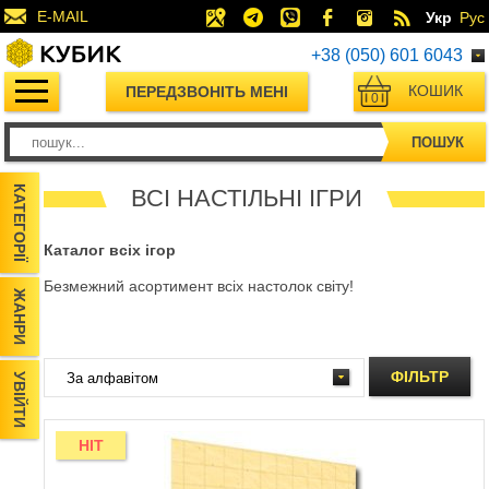
E-MAIL
Укр
Рус
+38 (050) 601 6043
КОШИК
ПЕРЕДЗВОНІТЬ МЕНІ
0
ПОШУК
КАТЕГОРІЇ
ВСІ НАСТІЛЬНІ ІГРИ
Каталог всіх ігор
Безмежний асортимент всіх настолок світу!
ЖАНРИ
ФІЛЬТР
УВІЙТИ
HIT