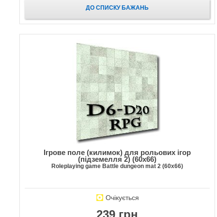
ДО СПИСКУ БАЖАНЬ
Ігрове поле (килимок) для рольових ігор
(підземелля 2) (60х66)
Roleplaying game Battle dungeon mat 2 (60х66)
Очікується
239 грн