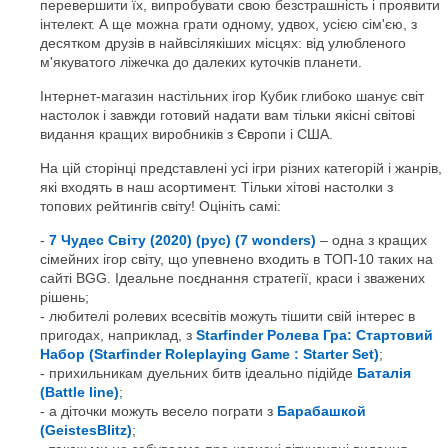
перевершити їх, випробувати свою безстрашність і проявити
інтелект. А ще можна грати одному, удвох, усією сім'єю, з
десятком друзів в найвсілякіших місцях: від улюбленого
м'якуватого ліжечка до далеких куточків планети.
Інтернет-магазин настільних ігор Кубик глибоко шанує світ
настолок і завжди готовий надати вам тільки якісні світові
видання кращих виробників з Європи і США.
На цій сторінці представлені усі ігри різних категорій і жанрів,
які входять в наш асортимент. Тільки хітові настолки з
топових рейтингів світу! Оцініть самі:
7 Чудес Світу (2020) (рус) (7 wonders)
– одна з кращих
сімейних ігор світу, що упевнено входить в ТОП-10 таких на
сайті BGG. Ідеальне поєднання стратегії, краси і зважених
рішень;
любителі ролевих всесвітів можуть тішити свій інтерес в
пригодах, наприклад, з
Starfinder Ролева Гра: Стартовий
Набор (Starfinder Roleplaying Game : Starter Set)
;
прихильникам дуельних битв ідеально підійде
Баталія
(Battle line)
;
а діточки можуть весело пограти з
Барабашкой
(GeistesBlitz)
;