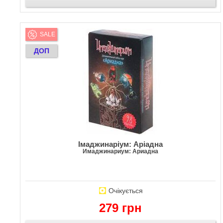
SALE
ДОП
Імаджинаріум: Аріадна
Имаджинариум: Ариадна
Очікується
279 грн