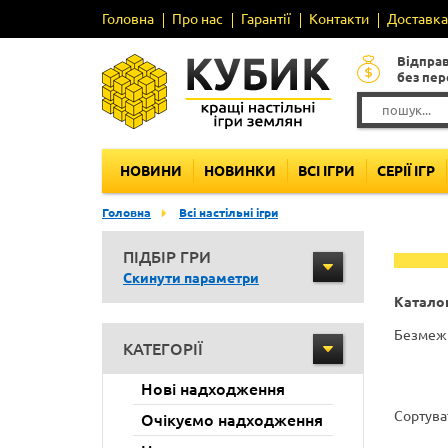
Головна
Про нас
Гарантії
Контакти
Доставка 
Відпра
без пе
НОВИНИ
НОВИНКИ
ВСІ ІГРИ
СЕРІЇ ІГР
Головна
Всі настільні ігри
ПІДБІР ГРИ
Скинути параметри
Каталог
Безмежн
КАТЕГОРІЇ
Нові надходження
Сортува
Очікуємо надходження