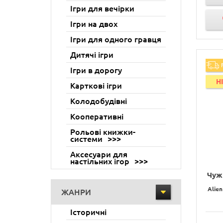
Ігри для вечірки
Ігри на двох
Ігри для одного гравця
Дитячі ігри
Ігри в дорогу
H
Карткові ігри
Колодобудівні
Кооперативні
Рольові книжки-
системи
Аксесуари для
настільних ігор
Чужи
Alien
ЖАНРИ
Історичні