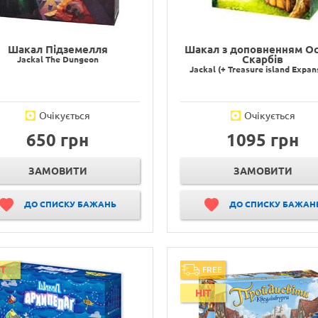
Шакал Підземелля
Шакал з доповненням Ос
Скарбів
Jackal The Dungeon
Jackal (+ Treasure island Expan
Очікується
Очікується
650 грн
1095 грн
ЗАМОВИТИ
ЗАМОВИТИ
ДО СПИСКУ БАЖАНЬ
ДО СПИСКУ БАЖАН
IT
FREE
HIT