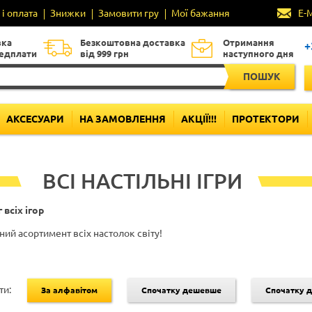
і оплата
Знижки
Замовити гру
Мої бажання
E-
вка
Безкоштовна доставка
Отримання
+
редплати
від 999 грн
наступного дня
ПОШУК
АКСЕСУАРИ
НА ЗАМОВЛЕННЯ
АКЦІЇ!!!
ПРОТЕКТОРИ
ВСІ НАСТІЛЬНІ ІГРИ
 всіх ігор
ий асортимент всіх настолок світу!
ти:
За алфавітом
Спочатку дешевше
Спочатку 