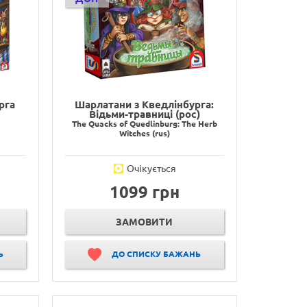
рга
Шарлатани з Кведлінбурга:
Відьми-травниці (рос)
The Quacks of Quedlinburg: The Herb
Witches (rus)
Очікується
1099 грн
ЗАМОВИТИ
Ь
ДО СПИСКУ БАЖАНЬ