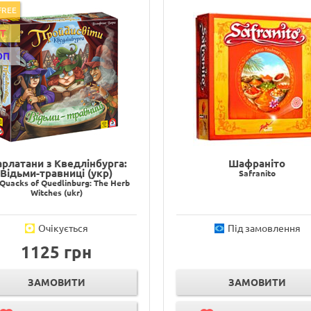
FREE
IT
ОП
рлатани з Кведлінбурга:
Шафраніто
Відьми-травниці (укр)
Safranito
Quacks of Quedlinburg: The Herb
Witches (ukr)
Очікується
Під замовлення
1125 грн
ЗАМОВИТИ
ЗАМОВИТИ