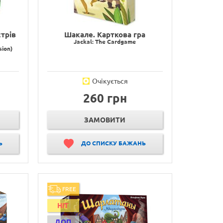
трів
Шакале. Карткова гра
Jackal: The Cardgame
sion)
Очікується
260 грн
ЗАМОВИТИ
Ь
ДО СПИСКУ БАЖАНЬ
FREE
HIT
ДОП