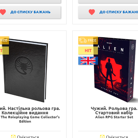
ДО СПИСКУ БАЖАНЬ
ДО СПИСКУ БАЖАН
FREE
FREE
IT
HIT
й. Настільна рольова гра.
Чужий. Рольова гра.
Колекційне видання
Стартовий набір
 The Roleplaying Game Collector's
Alien RPG Starter Set
Edition
Очікується
Очікується