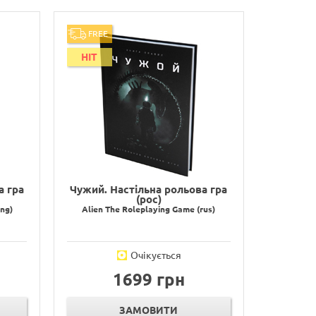
FREE
HIT
а гра
Чужий. Настільна рольова гра
(рос)
eng)
Alien The Roleplaying Game (rus)
Очікується
1699 грн
ЗАМОВИТИ