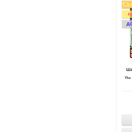
H
Д
Ша
The 