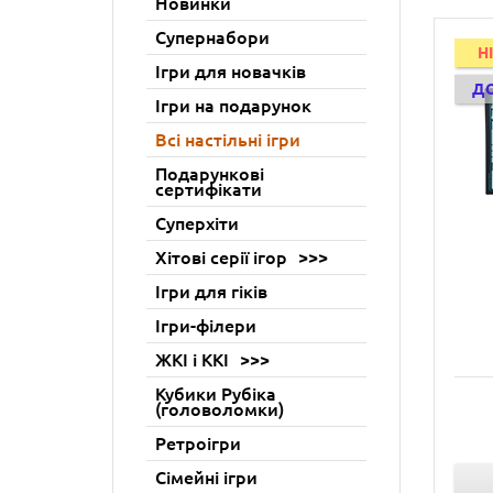
Новинки
Супернабори
H
Ігри для новачків
Д
Ігри на подарунок
Всі настільні ігри
Подарункові
сертифікати
Суперхіти
Хітові серії ігор
Ігри для гіків
Ігри-філери
ЖКІ і ККІ
Кубики Рубіка
(головоломки)
Ретроігри
Сімейні ігри