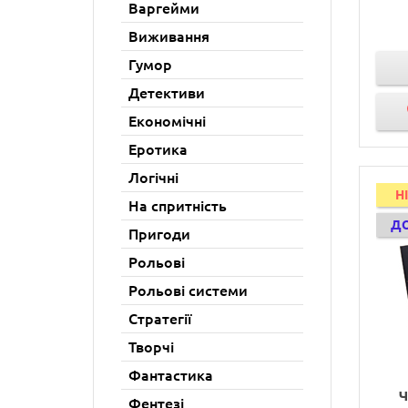
Варгейми
Виживання
Гумор
Детективи
Економічні
Еротика
Логічні
H
На спритність
Д
Пригоди
Рольові
Рольові системи
Стратегії
Творчі
Фантастика
Ч
Фентезі