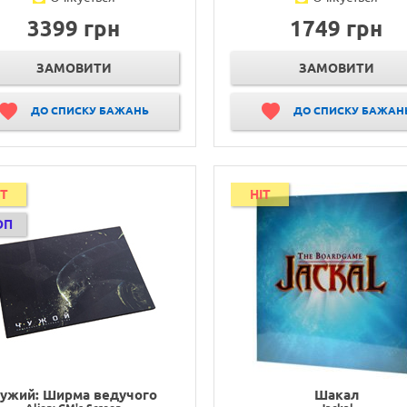
3399 грн
1749 грн
ЗАМОВИТИ
ЗАМОВИТИ
ДО СПИСКУ БАЖАНЬ
ДО СПИСКУ БАЖАН
IT
HIT
ОП
ужий: Ширма ведучого
Шакал