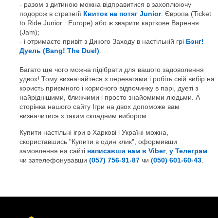
разом з дитиною можна відправитися в захоплюючу
подорож в стратегії
Квиток на потяг Junior
: Європа (Ticket
to Ride Junior : Europe) або ж зварити карткове Варення
(Jam);
і отримаєте привіт з Дикого Заходу в настільній грі
Бэнг!
Дуель (Bang! The Duel)
.
Багато ще чого можна підібрати для вашого задоволення
удвох! Тому визначайтеся з перевагами і робіть свій вибір на
користь приємного і корисного відпочинку в парі, дуеті з
найріднішими, ближчими і просто знайомими людьми. А
сторінка нашого сайту Ігри на двох допоможе вам
визначитися з таким складним вибором.
Купити настільні ігри в Харкові і Україні можна,
скориставшись "Купити в один клик", оформивши
замовлення на сайті
написавши нам в Viber
,
у Телеграм
чи зателефонувавши
(057) 756-91-87
чи
(050) 601-60-43
.