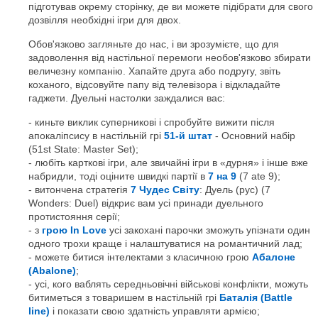
підготував окрему сторінку, де ви можете підібрати для свого
дозвілля необхідні ігри для двох.
Обов'язково загляньте до нас, і ви зрозумієте, що для
задоволення від настільної перемоги необов'язково збирати
величезну компанію. Хапайте друга або подругу, звіть
коханого, відсовуйте папу від телевізора і відкладайте
гаджети. Дуельні настолки заждалися вас:
киньте виклик суперникові і спробуйте вижити після
апокаліпсису в настільній грі
51-й штат
- Основний набір
(51st State: Master Set);
любіть карткові ігри, але звичайні ігри в «дурня» і інше вже
набридли, тоді оціните швидкі партії в
7 на 9
(7 ate 9);
витончена стратегія
7 Чудес Світу
: Дуель (рус) (7
Wonders: Duel) відкриє вам усі принади дуельного
протистояння серії;
з
грою In Love
усі закохані парочки зможуть упізнати один
одного трохи краще і налаштуватися на романтичний лад;
можете битися інтелектами з класичною грою
Абалоне
(Abalone)
;
усі, кого ваблять середньовічні військові конфлікти, можуть
битиметься з товаришем в настільній грі
Баталія (Battle
line)
і показати свою здатність управляти армією;