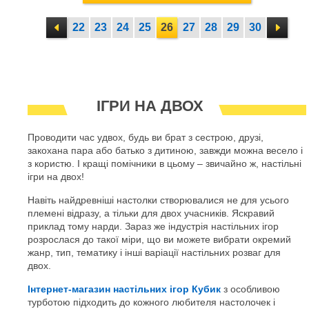
22
23
24
25
26
27
28
29
30
ІГРИ НА ДВОХ
Проводити час удвох, будь ви брат з сестрою, друзі,
закохана пара або батько з дитиною, завжди можна весело і
з користю. І кращі помічники в цьому – звичайно ж, настільні
ігри на двох!
Навіть найдревніші настолки створювалися не для усього
племені відразу, а тільки для двох учасників. Яскравий
приклад тому нарди. Зараз же індустрія настільних ігор
розрослася до такої міри, що ви можете вибрати окремий
жанр, тип, тематику і інші варіації настільних розваг для
двох.
Інтернет-магазин настільних ігор Кубик
з особливою
турботою підходить до кожного любителя настолочек і