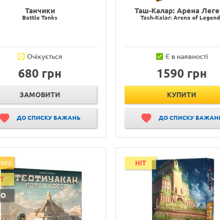
Танчики
Таш-Калар: Арена Лег
Battle Tanks
Tash-Kalar: Arena of Legen
Очікується
Є в наявності
680 грн
1590 грн
ЗАМОВИТИ
КУПИТИ
ДО СПИСКУ БАЖАНЬ
ДО СПИСКУ БАЖАН
HIT
FREE
IT
RO