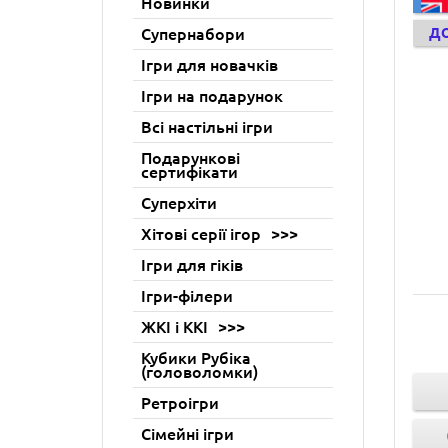
Новинки
Супернабори
Д
Ігри для новачків
Ігри на подарунок
Всі настільні ігри
Подарункові
сертифікати
Суперхіти
Хітові серії ігор
Ігри для гіків
Ігри-філери
ЖКІ і ККІ
Кубики Рубіка
(головоломки)
Ретроігри
Сімейні ігри