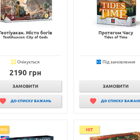
Теотіуакан. Місто богів
Протягом Часу
Teotihuacan: City of Gods
Tides of Time
Очікується
Під замовлення
2190 грн
ЗАМОВИТИ
ЗАМОВИТИ
ДО СПИСКУ БАЖАНЬ
ДО СПИСКУ БАЖАН
HIT
FREE