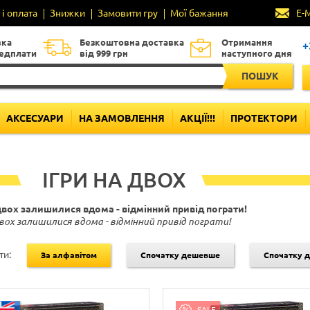
і оплата
Знижки
Замовити гру
Мої бажання
E-
вка
Безкоштовна доставка
Отримання
+
редплати
від 999 грн
наступного дня
ПОШУК
АКСЕСУАРИ
НА ЗАМОВЛЕННЯ
АКЦІЇ!!!
ПРОТЕКТОРИ
ІГРИ НА ДВОХ
вох залишилися вдома - відмінний привід пограти!
вох залишилися вдома - відмінний привід пограти!
ти:
За алфавітом
Спочатку дешевше
Спочатку 
SALE