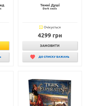
енд
Темні Душі
ds
Dark souls
Очікується
4299 грн
ЗАМОВИТИ
Ь
ДО СПИСКУ БАЖАНЬ