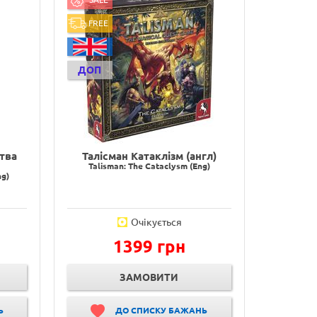
FREE
ДОП
ства
Талісман Катаклізм (англ)
Talisman: The Cataclysm (Eng)
ng)
Очікується
1399 грн
ЗАМОВИТИ
Ь
ДО СПИСКУ БАЖАНЬ