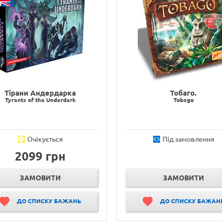
Тірани Андердарка
Тобаго.
Tyrants of the Underdark
Tobago
Очікується
Під замовлення
2099 грн
ЗАМОВИТИ
ЗАМОВИТИ
ДО СПИСКУ БАЖАНЬ
ДО СПИСКУ БАЖАН