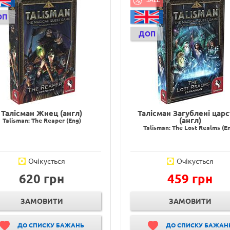
ОП
ДОП
Талісман Жнец (англ)
Талісман Загублені цар
(англ)
Talisman: The Reaper (Eng)
Talisman: The Lost Realms (E
Очікується
Очікується
620 грн
459 грн
ЗАМОВИТИ
ЗАМОВИТИ
ДО СПИСКУ БАЖАНЬ
ДО СПИСКУ БАЖАН