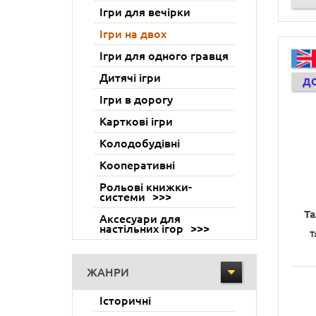
Ігри для вечірки
Ігри на двох
Ігри для одного гравця
Дитячі ігри
Д
Ігри в дорогу
Карткові ігри
Колодобудівні
Кооперативні
Рольові книжки-
системи
Та
Аксесуари для
настільних ігор
T
ЖАНРИ
Історичні