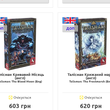
ОП
ДОП
лісман Кривавий Місяць
Талісман Крижаний ма
(англ)
(англ)
alisman: The Blood Moon (Eng)
Talisman: The Frostmarch (En
Очікується
Очікується
603 грн
620 грн