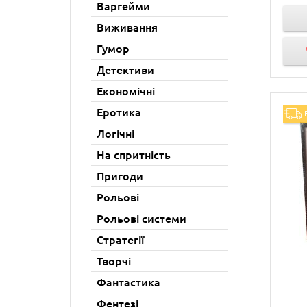
Варгейми
Виживання
Гумор
Детективи
Економічні
Еротика
Логічні
На спритність
Пригоди
Рольові
Рольові системи
Стратегії
Творчі
Фантастика
Фентезі