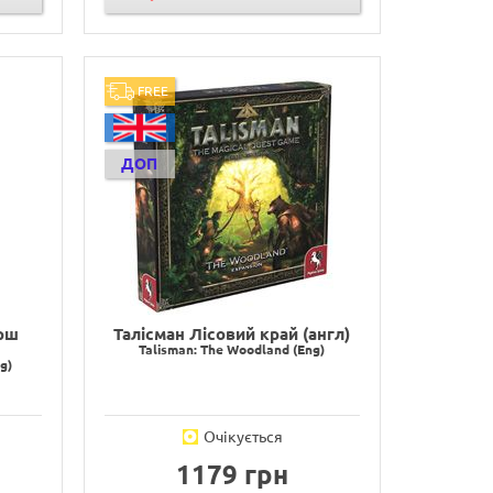
FREE
ДОП
рш
Талісман Лісовий край (англ)
Talisman: The Woodland (Eng)
g)
Очікується
1179 грн