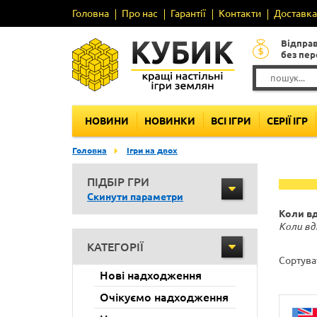
Головна
Про нас
Гарантії
Контакти
Доставка 
Відпра
без пе
НОВИНИ
НОВИНКИ
ВСІ ІГРИ
СЕРІЇ ІГР
Головна
Ігри на двох
ПІДБІР ГРИ
Скинути параметри
Коли вд
Коли вд
КАТЕГОРІЇ
Сортува
Нові надходження
Очікуємо надходження