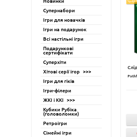
Новинки
Супернабори
Ігри для новачків
Ігри на подарунок
Всі настільні ігри
Подарункові
сертифікати
Суперхіти
Слі
Хітові серії ігор
Pathf
Ігри для гіків
Ігри-філери
ЖКІ і ККІ
Кубики Рубіка
(головоломки)
Ретроігри
Сімейні ігри