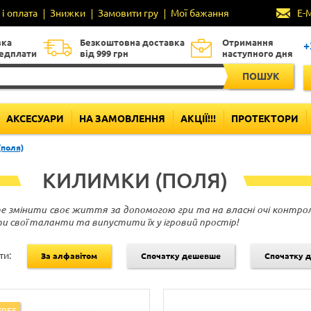
і оплата
Знижки
Замовити гру
Мої бажання
E-
вка
Безкоштовна доставка
Отримання
+
редплати
від 999 грн
наступного дня
ПОШУК
АКСЕСУАРИ
НА ЗАМОВЛЕННЯ
АКЦІЇ!!!
ПРОТЕКТОРИ
(поля)
КИЛИМКИ (ПОЛЯ)
 змінити своє життя за допомогою гри та на власні очі контрол
и свої таланти та випустити їх у ігровий простір!
ти:
За алфавітом
Спочатку дешевше
Спочатку 
FREE