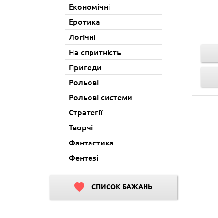
Економічні
Еротика
Логічні
На спритність
Пригоди
Рольові
Рольові системи
Стратегії
Творчі
Фантастика
Фентезі
СПИСОК БАЖАНЬ