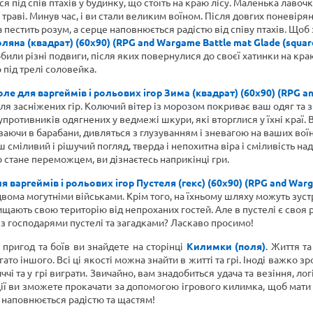
ід спів птахів у будинку, що стоїть на краю лісу. Маленька лавочка,
в траві. Минув час, і ви стали великим воїном. Після довгих поневі
 пестить розум, а серце наповнюється радістю від співу птахів. Щ
ляна (квадрат) (60х90) (RPG and Wargame Battle mat Glade (square
робили різні подвиги, після яких повернулися до своєї хатинки на кр
під трелі соловейка.
ле для варгеймів і рольових ігор Зима (квадрат) (60х90) (RPG an
іля засніжених гір. Колючий вітер із морозом покриває ваш одяг т
упротивників одягнених у ведмежі шкури, які вторглися у їхні краї. 
ваючи в барабани, дивляться з глузуванням і зневагою на ваших вої
 сміливий і рішучий погляд, тверда і непохитна віра і сміливість над
то стане переможцем, ви дізнаєтесь наприкінці гри.
 варгеймів і рольових ігор Пустеля (гекс) (60х90) (RPG and Warga
двома могутніми військами. Крім того, на їхньому шляху можуть зуст
ахищають свою територію від непроханих гостей. Але в пустелі є своя
ся з господарями пустелі та загадками? Ласкаво просимо!
х пригод та боїв ви знайдете на сторінці
Килимки (поля)
. Життя та
гато іншого. Всі ці якості можна знайти в житті та грі. Іноді важко з
 та у грі виграти. Звичайно, вам знадобиться удача та везіння, логі
оції ви зможете прокачати за допомогою ігрового килимка, щоб мати д
м, наповнюється радістю та щастям!