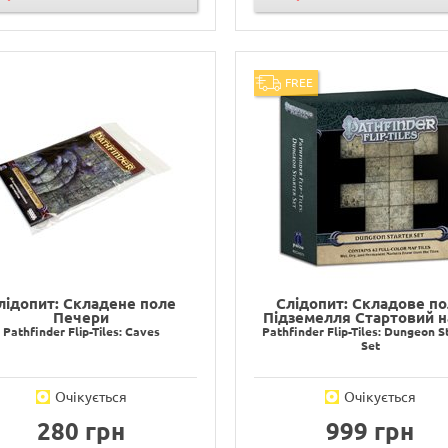
FREE
лідопит: Складене поле
Слідопит: Складове п
Печери
Підземелля Стартовий н
Pathfinder Flip-Tiles: Сaves
Pathfinder Flip-Tiles: Dungeon S
Set
Очікується
Очікується
280 грн
999 грн