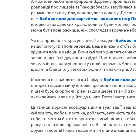
А може, ви любитель природи? Щоранку прокидаєтеся п
розповіді про лицарів та їхню доблесть, загубилася 
ранами по всьому тілу, повернулися додому. Де тиша
вам
Бойове поле для варгеймів і рольових ігор По
історію в тих далеких краях, коли ви були молоді і 
може бути прекрасніше, ніж споглядати зоряне небо 
Чи вас приваблює красуня зима? Заходьте
Бойове по
на допомогу! Ви полководець. Ваше військо стоїть б
зрушити воїнів з місця. Вони сміливо дивляться на с
залишилися їхні дружини та рідні. Противники, виби
чисельністю, вони упевнені у своїй перемозі. Але ваш
щастя та благополуччя своїх рідних іти на смерть. Х
Можливо вас ваблять піски Сафарі?
Бойове поле для
створити надзвичайну історію про великі війни між 
піщані бурі, скорпіони, різні види ящерів та змій з
який пейзаж, але не дійти до нього. Готові зустріти
Ці та інші корисні аксесуари для візуалізації ваши
сміливість, любов, критика, доблесть, мужність та ба
себе, то можна й життя прожити з усмішкою на обличчі
рішучість та цілеспрямованість. Всі ці якості та ем
друзів і творіть! І нехай ваше життя стане цікавіши