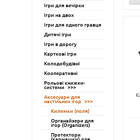
Ігри для вечірки
Ігри на двох
Ігри для одного гравця
Дитячі ігри
Ігри в дорогу
Карткові ігри
Колодобудівні
Кооперативні
Рольові книжки-
системи
С
Аксесуари для
настільних ігор
Килимки (поля)
Органайзери для
ігор (Organizers)
Протектори
(кармашки) для