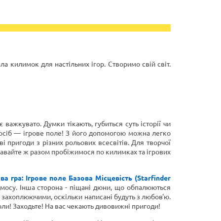
ла килимок для настільних ігор. Створимо свій світ.
 важкувато. Думки тікають, губиться суть історії чи
посіб — ігрове поле! З його допомогою можна легко
ві пригоди з різних рольових всесвітів. Для творчої
 Давайте ж разом пробіжимося по килимках та ігрових
ва гра: Ігрове поле Базова Місцевість (Starfinder
смосу. Інша сторона - піщані дюни, що обпалюються
ь захоплюючими, оскільки написані будуть з любов'ю.
коли! Заходьте! На вас чекають дивовижні пригоди!