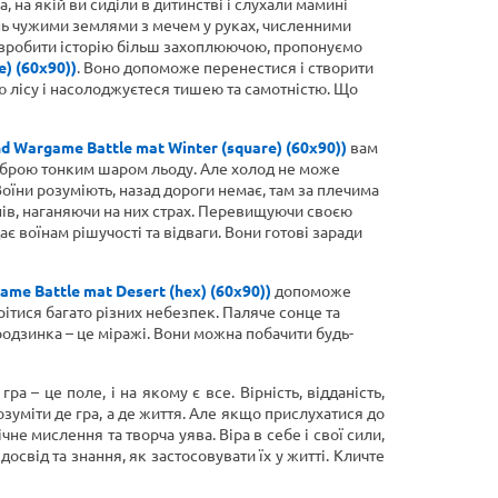
 на якій ви сиділи в дитинстві і слухали мамині
рянь чужими землями з мечем у руках, численними
об зробити історію більш захоплюючою, пропонуємо
) (60х90))
. Воно допоможе перенестися і створити
аю лісу і насолоджуєтеся тишею та самотністю. Що
d Wargame Battle mat Winter (square) (60х90))
вам
а зброю тонким шаром льоду. Але холод не може
Воїни розуміють, назад дороги немає, там за плечима
нів, наганяючи на них страх. Перевищуючи своєю
ає воїнам рішучості та відваги. Вони готові заради
me Battle mat Desert (hex) (60х90))
допоможе
рітися багато різних небезпек. Паляче сонце та
 родзинка – це міражі. Вони можна побачити будь-
 гра – це поле, і на якому є все. Вірність, відданість,
розуміти де гра, а де життя. Але якщо прислухатися до
чне мислення та творча уява. Віра в себе і свої сили,
освід та знання, як застосовувати їх у житті. Кличте