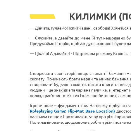
КИЛИМКИ (П
— Дівчата, гуляємо! Іспити здані, свобода! Хочеться
— Слухайте, а давайте до мене. Я тут нещодавно бул
Придумаймо історію, щоб аж дух захопило і буде кл
— Цікаво! А давайте! - Підтримала розмову Ксюша. 
Створювати свої історії, якщо є талант і бажання –
сюжету. Починають брати нерви та минає бажання щ
створювати будь-які сюжети, писати книги та вигаду
людини – це знахідка та чарівна паличка, а інтерне
полях, трав'янисто-м'яких і кам'яно-бетонних, ламін
Ігрове поле – фундамент гри. На ньому відбуваєт
Roleplaying Game: Flip-Mat Base Location)
двостор
палючим сонцем і розвивають уяву про різні пригоди
Поле ламіноване, що дозволяє робити різні позначки 