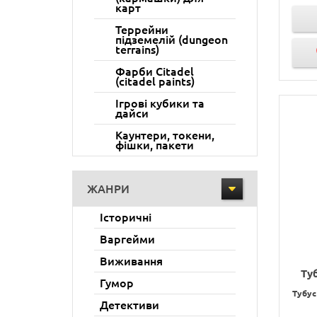
карт
Террейни
підземелій (dungeon
terrains)
Фарби Citadel
(citadel paints)
Ігрові кубики та
дайси
Каунтери, токени,
фішки, пакети
ЖАНРИ
Історичні
Варгейми
Виживання
Ту
Гумор
Тубус
Детективи