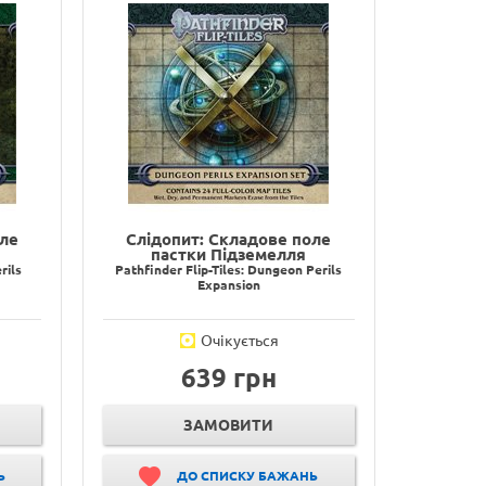
оле
Слідопит: Складове поле
пастки Підземелля
rils
Pathfinder Flip-Tiles: Dungeon Perils
Expansion
Очікується
639 грн
ЗАМОВИТИ
Ь
ДО СПИСКУ БАЖАНЬ