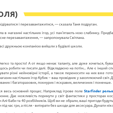
ОЛЯ)
 відірватися і перезавантажитися, — сказала Таня подругам.
а в магазині настільних ігор, усі пам'ятають мою слабинку. Придба
асне перезавантаження, — запропонувала Світлана.
І всі дружньою компанією вийшли з будівлі школи.
 легко та просто! А от якщо немає таланту, але дуже хочеться, буває
ось робити чи писати далі. Відкладаємо на потім... Але є інший с
вати різні неймовірні історії, а також переносити на них вже гото
т-магазин настільних ігор Кубик – ваш провідник у захоплюючий світ.
ованих і багаторазових, похмурих і яскравих, величезних і поменше.
ься весь основний процес. Наприклад ігрове поле
Starfinder рольо
оннє. Дає можливість поринути у світ фантастики у просторах ко
 Алі-Баби та 40 розбійників. Щоб ви не обрали, ваші пригоди будут
під час гри, а після - витирати без шкоди для аксесуара. Думати ні