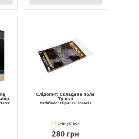
оле
Слідопит: Складене поле
абір
Тунелі
tarter
Pathfinder Flip-Tiles: Tonnels
Очікується
280 грн