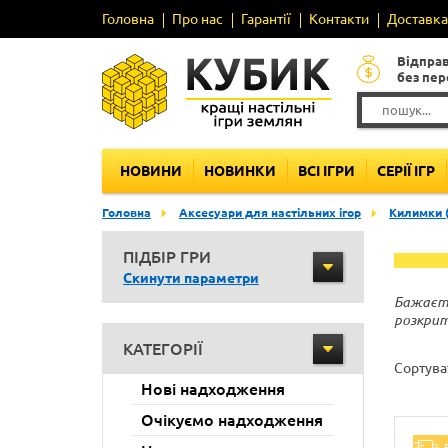
Головна
Про нас
Гарантії
Контакти
Доставка 
Відпра
без пе
НОВИНИ
НОВИНКИ
ВСІ ІГРИ
СЕРІЇ ІГР
Головна
Аксесуари для настільних ігор
Килимки 
ПІДБІР ГРИ
Скинути параметри
Бажаєте
розкрит
КАТЕГОРІЇ
Сортува
Нові надходження
Очікуємо надходження