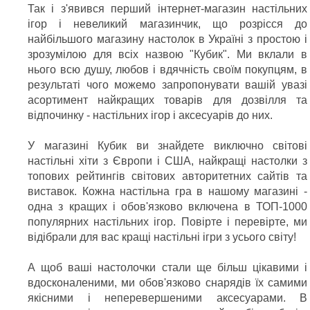
Так і з'явився перший інтернет-магазин настільних
ігор і невеликий магазинчик, що розрісся до
найбільшого магазину настолок в Україні з простою і
зрозумілою для всіх назвою "Кубик". Ми вклали в
нього всю душу, любов і вдячність своїм покупцям, в
результаті чого можемо запропонувати вашій увазі
асортимент найкращих товарів для дозвілля та
відпочинку - настільних ігор і аксесуарів до них.
У магазині Кубик ви знайдете виключно світові
настільні хіти з Європи і США, найкращі настолки з
топових рейтингів світових авторитетних сайтів та
виставок. Кожна настільна гра в нашому магазині -
одна з кращих і обов'язково включена в ТОП-1000
популярних настільних ігор. Повірте і перевірте, ми
відібрали для вас кращі настільні ігри з усього світу!
А щоб ваші настолочки стали ще більш цікавими і
вдосконаленими, ми обов'язково снарядів їх самими
якісними і неперевершеними аксесуарами. В