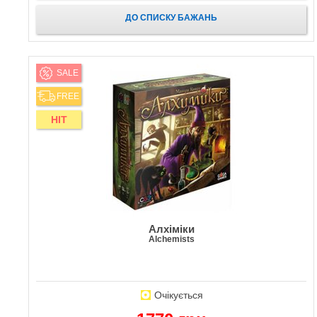
ДО СПИСКУ БАЖАНЬ
SALE
FREE
HIT
Алхіміки
Alchemists
Очікується