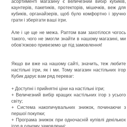
асортименті магазину є величезний вибір кубиків,
каунтерів, пакетиків, протекторів, мішечків, веж для
кубиків, органайзерів, щоб було комфортно і зручно
грати і зберігати ваші ігри.
Але і це ще не межа. Раптом вам захотілося чогось
такого, чого не змогли знайти в нашому магазині, ми
обов'язково привеземо це під замовлення!
Якщо ви вже на нашому сайті, значить, теж любите
настільні ігри, як і ми. Тому магазин настільних ігор
Кубик дарує вам ряд переваг:
+ Доступні і прийнятні ціни на настільні ігри;
+ Величезний вибір кращих настільних ігор з усього
світу;
+ Система накопичувальних знижок, починаючи з
першої покупки;
+ Програма знижок при одночасній купівлі декількох
ігор в одному замовленні;