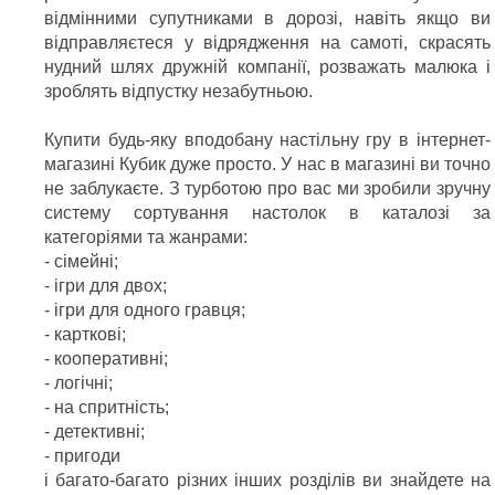
відмінними супутниками в дорозі, навіть якщо ви
відправляєтеся у відрядження на самоті, скрасять
нудний шлях дружній компанії, розважать малюка і
зроблять відпустку незабутньою.
Купити будь-яку вподобану настільну гру в інтернет-
магазині Кубик дуже просто. У нас в магазині ви точно
не заблукаєте. З турботою про вас ми зробили зручну
систему сортування настолок в каталозі за
категоріями та жанрами:
- сімейні;
- ігри для двох;
- ігри для одного гравця;
- карткові;
- кооперативні;
- логічні;
- на спритність;
- детективні;
- пригоди
і багато-багато різних інших розділів ви знайдете на