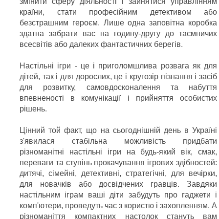
змінити сферу діяльності і зайнятися управлінням
країни, стати професійним детективом або
безстрашним героєм. Лише одна заповітна коробка
здатна забрати вас на годину-другу до таємничих
всесвітів або далеких фантастичних берегів.
Настільні ігри - це і приголомшлива розвага як для
дітей, так і для дорослих, це і кругозір пізнання і засіб
для розвитку, самовдосконалення та набуття
впевненості в комунікації і прийняття особистих
рішень.
Цінний той факт, що на сьогоднішній день в Україні
з'явилася стабільна можливість придбати
різноманітні настільні ігри на будь-який вік, смак,
переваги та ступінь прокачування ігрових здібностей:
дитячі, сімейні, детективні, стратегічні, для вечірки,
для новачків або досвідчених гравців. Завдяки
настільним іграм ваші діти забудуть про гаджети і
комп'ютери, проведуть час з користю і захопленням. А
різноманіття компактних настолок стануть вам