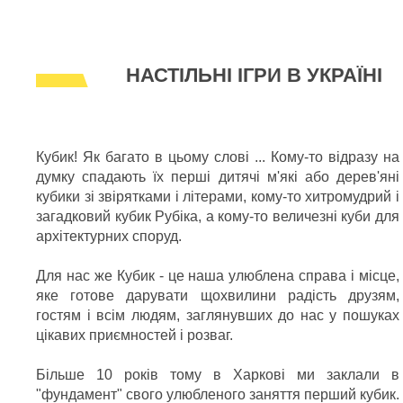
НАСТІЛЬНІ ІГРИ В УКРАЇНІ
Кубик! Як багато в цьому слові ... Кому-то відразу на
думку спадають їх перші дитячі м'які або дерев'яні
кубики зі звірятками і літерами, кому-то хитромудрий і
загадковий кубик Рубіка, а кому-то величезні куби для
архітектурних споруд.
Для нас же Кубик - це наша улюблена справа і місце,
яке готове дарувати щохвилини радість друзям,
гостям і всім людям, заглянувших до нас у пошуках
цікавих приємностей і розваг.
Більше 10 років тому в Харкові ми заклали в
"фундамент" свого улюбленого заняття перший кубик.