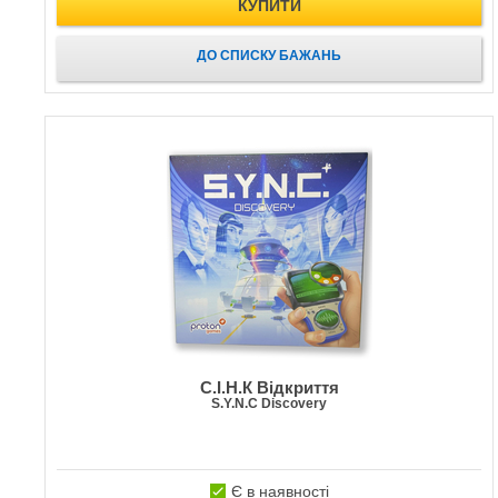
КУПИТИ
ДО СПИСКУ БАЖАНЬ
C.І.Н.К Відкриття
S.Y.N.C Discovery
Є в наявності