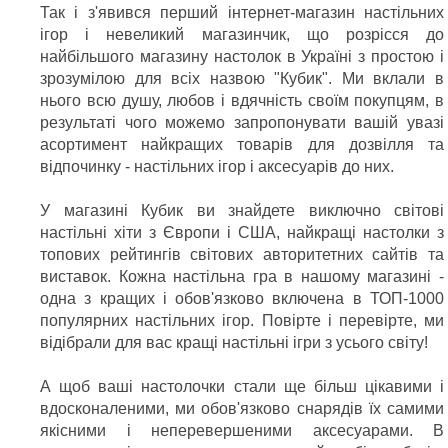
Так і з'явився перший інтернет-магазин настільних
ігор і невеликий магазинчик, що розрісся до
найбільшого магазину настолок в Україні з простою і
зрозумілою для всіх назвою "Кубик". Ми вклали в
нього всю душу, любов і вдячність своїм покупцям, в
результаті чого можемо запропонувати вашій увазі
асортимент найкращих товарів для дозвілля та
відпочинку - настільних ігор і аксесуарів до них.
У магазині Кубик ви знайдете виключно світові
настільні хіти з Європи і США, найкращі настолки з
топових рейтингів світових авторитетних сайтів та
виставок. Кожна настільна гра в нашому магазині -
одна з кращих і обов'язково включена в ТОП-1000
популярних настільних ігор. Повірте і перевірте, ми
відібрали для вас кращі настільні ігри з усього світу!
А щоб ваші настолочки стали ще більш цікавими і
вдосконаленими, ми обов'язково снарядів їх самими
якісними і неперевершеними аксесуарами. В