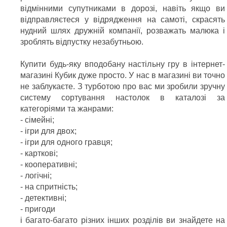
відмінними супутниками в дорозі, навіть якщо ви
відправляєтеся у відрядження на самоті, скрасять
нудний шлях дружній компанії, розважать малюка і
зроблять відпустку незабутньою.
Купити будь-яку вподобану настільну гру в інтернет-
магазині Кубик дуже просто. У нас в магазині ви точно
не заблукаєте. З турботою про вас ми зробили зручну
систему сортування настолок в каталозі за
категоріями та жанрами:
- сімейні;
- ігри для двох;
- ігри для одного гравця;
- карткові;
- кооперативні;
- логічні;
- на спритність;
- детективні;
- пригоди
і багато-багато різних інших розділів ви знайдете на