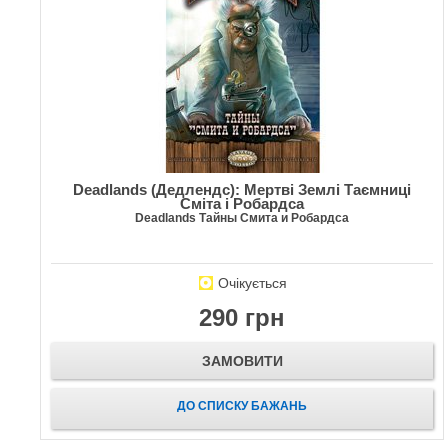
Deadlands (Дедлендс): Мертві Землі Таємниці
Сміта і Робардса
Deadlands Тайны Смита и Робардса
Очікується
290 грн
ЗАМОВИТИ
ДО СПИСКУ БАЖАНЬ