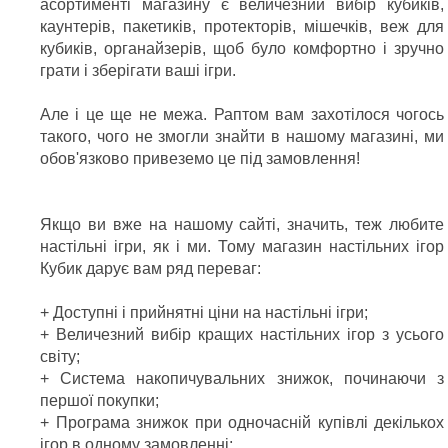
асортименті магазину є величезний вибір кубиків,
каунтерів, пакетиків, протекторів, мішечків, веж для
кубиків, органайзерів, щоб було комфортно і зручно
грати і зберігати ваші ігри.
Але і це ще не межа. Раптом вам захотілося чогось
такого, чого не змогли знайти в нашому магазині, ми
обов'язково привеземо це під замовлення!
Якщо ви вже на нашому сайті, значить, теж любите
настільні ігри, як і ми. Тому магазин настільних ігор
Кубик дарує вам ряд переваг:
+ Доступні і прийнятні ціни на настільні ігри;
+ Величезний вибір кращих настільних ігор з усього
світу;
+ Система накопичувальних знижок, починаючи з
першої покупки;
+ Програма знижок при одночасній купівлі декількох
ігор в одному замовленні;