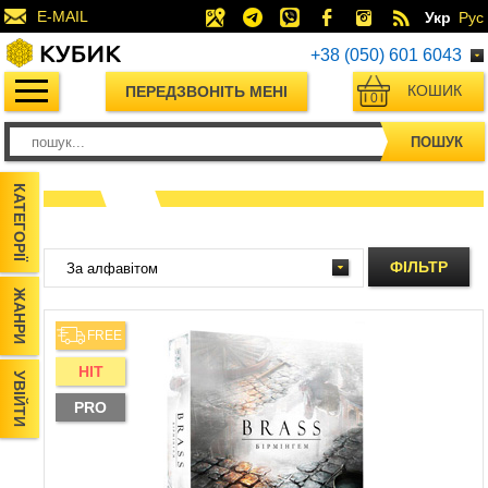
E-MAIL
Укр
Рус
+38 (050) 601 6043
КОШИК
ПЕРЕДЗВОНІТЬ МЕНІ
0
ПОШУК
КАТЕГОРІЇ
ФІЛЬТР
ЖАНРИ
FREE
HIT
УВІЙТИ
PRO