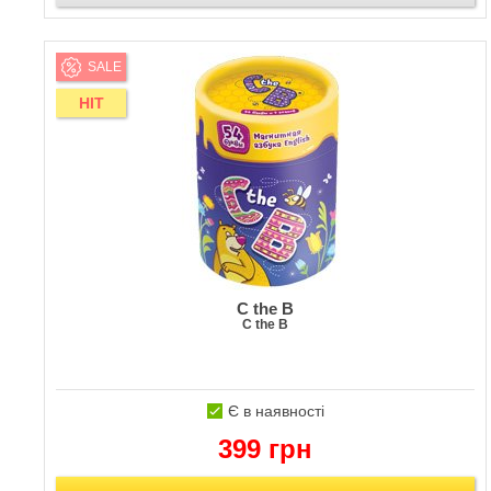
SALE
HIT
C the B
C the B
Є в наявності
399 грн