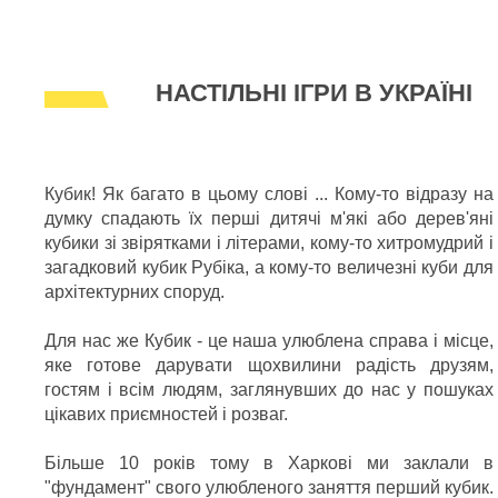
НАСТІЛЬНІ ІГРИ В УКРАЇНІ
Кубик! Як багато в цьому слові ... Кому-то відразу на
думку спадають їх перші дитячі м'які або дерев'яні
кубики зі звірятками і літерами, кому-то хитромудрий і
загадковий кубик Рубіка, а кому-то величезні куби для
архітектурних споруд.
Для нас же Кубик - це наша улюблена справа і місце,
яке готове дарувати щохвилини радість друзям,
гостям і всім людям, заглянувших до нас у пошуках
цікавих приємностей і розваг.
Більше 10 років тому в Харкові ми заклали в
"фундамент" свого улюбленого заняття перший кубик.