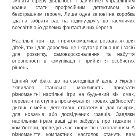
змінити сферу діяльності і зайнятися управлінням
країни, стати професійним детективом або
безстрашним героєм. Лише одна заповітна коробка
здатна забрати вас на годину-другу до таємничих
всесвітів або далеких фантастичних берегів.
Настільні ігри - це і приголомшлива розвага як для
дітей, так і для дорослих, це і кругозір пізнання і засіб
для розвитку, самовдосконалення та набуття
впевненості в комунікації і прийняття особистих
рішень.
Цінний той факт, що на сьогоднішній день в Україні
з'явилася стабільна можливість придбати
різноманітні настільні ігри на будь-який вік, смак,
переваги та ступінь прокачування ігрових здібностей:
дитячі, сімейні, детективні, стратегічні, для вечірки,
для новачків або досвідчених гравців. Завдяки
настільним іграм ваші діти забудуть про гаджети і
комп'ютери, проведуть час з користю і захопленням. А
різноманіття компактних настолок стануть вам