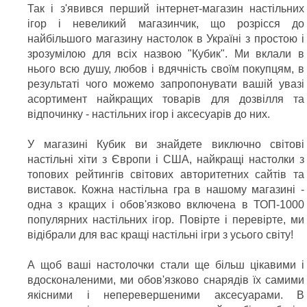
Так і з'явився перший інтернет-магазин настільних
ігор і невеликий магазинчик, що розрісся до
найбільшого магазину настолок в Україні з простою і
зрозумілою для всіх назвою "Кубик". Ми вклали в
нього всю душу, любов і вдячність своїм покупцям, в
результаті чого можемо запропонувати вашій увазі
асортимент найкращих товарів для дозвілля та
відпочинку - настільних ігор і аксесуарів до них.
У магазині Кубик ви знайдете виключно світові
настільні хіти з Європи і США, найкращі настолки з
топових рейтингів світових авторитетних сайтів та
виставок. Кожна настільна гра в нашому магазині -
одна з кращих і обов'язково включена в ТОП-1000
популярних настільних ігор. Повірте і перевірте, ми
відібрали для вас кращі настільні ігри з усього світу!
А щоб ваші настолочки стали ще більш цікавими і
вдосконаленими, ми обов'язково снарядів їх самими
якісними і неперевершеними аксесуарами. В