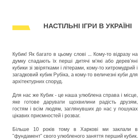
НАСТІЛЬНІ ІГРИ В УКРАЇНІ
Кубик! Як багато в цьому слові ... Кому-то відразу на
думку спадають їх перші дитячі м'які або дерев'яні
кубики зі звірятками і літерами, кому-то хитромудрий і
загадковий кубик Рубіка, а кому-то величезні куби для
архітектурних споруд.
Для нас же Кубик - це наша улюблена справа і місце,
яке готове дарувати щохвилини радість друзям,
гостям і всім людям, заглянувших до нас у пошуках
цікавих приємностей і розваг.
Більше 10 років тому в Харкові ми заклали в
"фундамент" свого улюбленого заняття перший кубик.