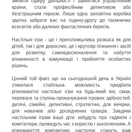
змінити сферу діяльності і зайнятися управлінням
країни, стати професійним детективом або
безстрашним героєм. Лише одна заповітна коробка
здатна забрати вас на годину-другу до таємничих
всесвітів або далеких фантастичних берегів.
Настільні ігри - це і приголомшлива розвага як для
дітей, так і для дорослих, це і кругозір пізнання і засіб
для розвитку, самовдосконалення та набуття
впевненості в комунікації і прийняття особистих
рішень.
Цінний той факт, що на сьогоднішній день в Україні
з'явилася стабільна можливість придбати
різноманітні настільні ігри на будь-який вік, смак,
переваги та ступінь прокачування ігрових здібностей:
дитячі, сімейні, детективні, стратегічні, для вечірки,
для новачків або досвідчених гравців. Завдяки
настільним іграм ваші діти забудуть про гаджети і
комп'ютери, проведуть час з користю і захопленням. А
різноманіття компактних настолок стануть вам