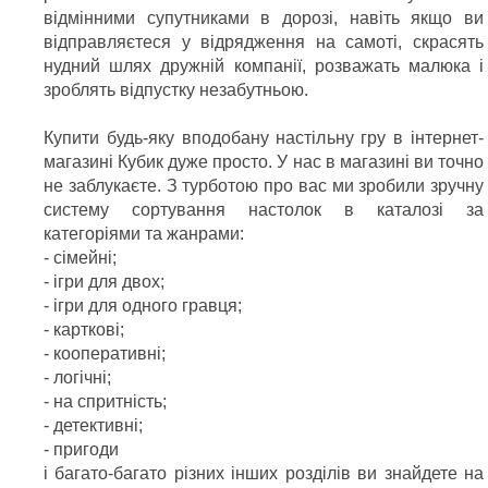
відмінними супутниками в дорозі, навіть якщо ви
відправляєтеся у відрядження на самоті, скрасять
нудний шлях дружній компанії, розважать малюка і
зроблять відпустку незабутньою.
Купити будь-яку вподобану настільну гру в інтернет-
магазині Кубик дуже просто. У нас в магазині ви точно
не заблукаєте. З турботою про вас ми зробили зручну
систему сортування настолок в каталозі за
категоріями та жанрами:
- сімейні;
- ігри для двох;
- ігри для одного гравця;
- карткові;
- кооперативні;
- логічні;
- на спритність;
- детективні;
- пригоди
і багато-багато різних інших розділів ви знайдете на