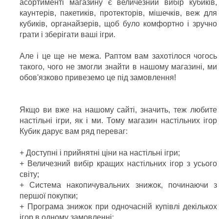
асортименті магазину є величезний вибір кубиків,
каунтерів, пакетиків, протекторів, мішечків, веж для
кубиків, органайзерів, щоб було комфортно і зручно
грати і зберігати ваші ігри.
Але і це ще не межа. Раптом вам захотілося чогось
такого, чого не змогли знайти в нашому магазині, ми
обов'язково привеземо це під замовлення!
Якщо ви вже на нашому сайті, значить, теж любите
настільні ігри, як і ми. Тому магазин настільних ігор
Кубик дарує вам ряд переваг:
+ Доступні і прийнятні ціни на настільні ігри;
+ Величезний вибір кращих настільних ігор з усього
світу;
+ Система накопичувальних знижок, починаючи з
першої покупки;
+ Програма знижок при одночасній купівлі декількох
ігор в одному замовленні;