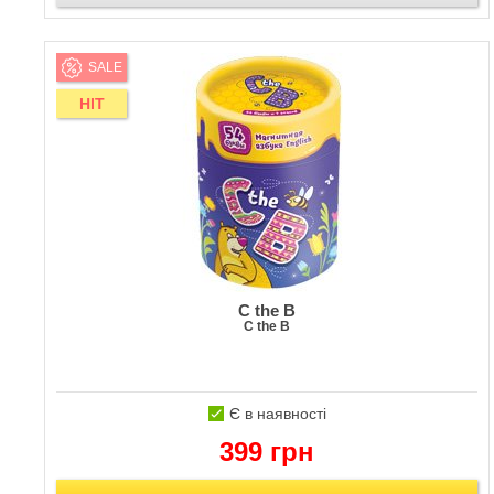
SALE
HIT
C the B
C the B
Є в наявності
399 грн