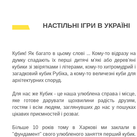
НАСТІЛЬНІ ІГРИ В УКРАЇНІ
Кубик! Як багато в цьому слові ... Кому-то відразу на
думку спадають їх перші дитячі м'які або дерев'яні
кубики зі звірятками і літерами, кому-то хитромудрий і
загадковий кубик Рубіка, а кому-то величезні куби для
архітектурних споруд.
Для нас же Кубик - це наша улюблена справа і місце,
яке готове дарувати щохвилини радість друзям,
гостям і всім людям, заглянувших до нас у пошуках
цікавих приємностей і розваг.
Більше 10 років тому в Харкові ми заклали в
"фундамент" свого улюбленого заняття перший кубик.