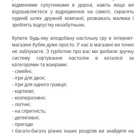
відмінними супутниками в дорозі, навіть якщо ви
відправляєтеся у відрядження на самоті, скрасять
нудний шлях дружній компанії, розважать малюка і
зроблять відпустку незабутньою.
Купити будь-яку вподобану настільну гру в інтернет-
магазині Кубик дуже просто. У нас в магазині ви точно
не заблукаєте. З турботою про вас ми зробили зручну
систему сортування настолок в каталозі за
категоріями та жанрами:
- сімейні;
- ігри для двох;
- ігри для одного гравця;
- карткові;
- кооперативні;
- логічні;
- на спритність;
- детективні;
- пригоди
і багато-багато різних інших розділів ви знайдете на