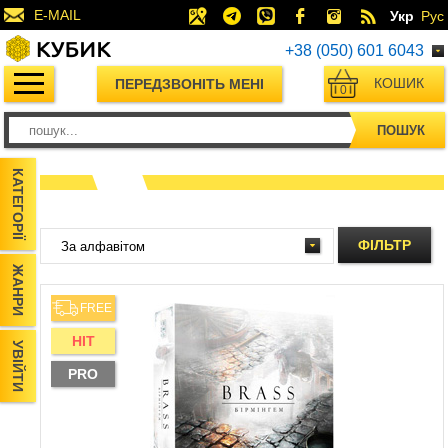
E-MAIL
Укр
Рус
+38 (050) 601 6043
КОШИК
ПЕРЕДЗВОНІТЬ МЕНІ
0
ПОШУК
КАТЕГОРІЇ
ФІЛЬТР
ЖАНРИ
FREE
HIT
УВІЙТИ
PRO