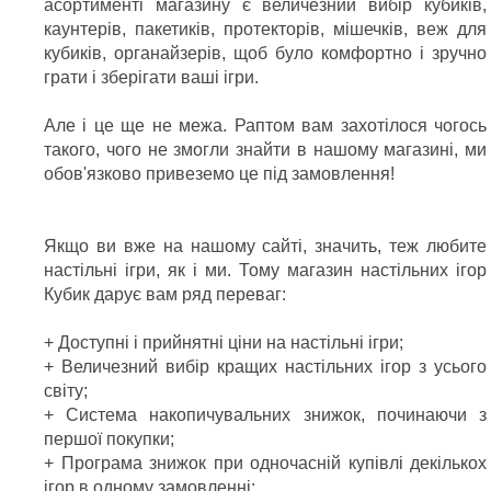
асортименті магазину є величезний вибір кубиків,
каунтерів, пакетиків, протекторів, мішечків, веж для
кубиків, органайзерів, щоб було комфортно і зручно
грати і зберігати ваші ігри.
Але і це ще не межа. Раптом вам захотілося чогось
такого, чого не змогли знайти в нашому магазині, ми
обов'язково привеземо це під замовлення!
Якщо ви вже на нашому сайті, значить, теж любите
настільні ігри, як і ми. Тому магазин настільних ігор
Кубик дарує вам ряд переваг:
+ Доступні і прийнятні ціни на настільні ігри;
+ Величезний вибір кращих настільних ігор з усього
світу;
+ Система накопичувальних знижок, починаючи з
першої покупки;
+ Програма знижок при одночасній купівлі декількох
ігор в одному замовленні;