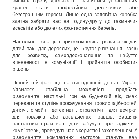
змінити сферу діяльності і зайнятися управлінням
країни, стати професійним детективом або
безстрашним героєм. Лише одна заповітна коробка
здатна забрати вас на годину-другу до таємничих
всесвітів або далеких фантастичних берегів.
Настільні ігри - це і приголомшлива розвага як для
дітей, так і для дорослих, це і кругозір пізнання і засіб
для розвитку, самовдосконалення та набуття
впевненості в комунікації і прийняття особистих
рішень.
Цінний той факт, що на сьогоднішній день в Україні
з'явилася стабільна можливість придбати
різноманітні настільні ігри на будь-який вік, смак,
переваги та ступінь прокачування ігрових здібностей:
дитячі, сімейні, детективні, стратегічні, для вечірки,
для новачків або досвідчених гравців. Завдяки
настільним іграм ваші діти забудуть про гаджети і
комп'ютери, проведуть час з користю і захопленням. А
різноманіття компактних настолок стануть вам