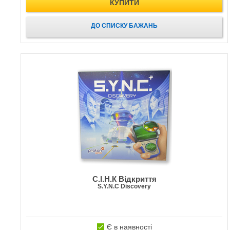
КУПИТИ
ДО СПИСКУ БАЖАНЬ
C.І.Н.К Відкриття
S.Y.N.C Discovery
Є в наявності