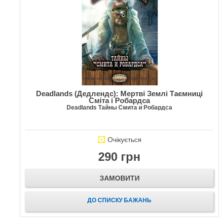
Deadlands (Дедлендс): Мертві Землі Таємниці
Сміта і Робардса
Deadlands Тайны Смита и Робардса
Очікується
290 грн
ЗАМОВИТИ
ДО СПИСКУ БАЖАНЬ