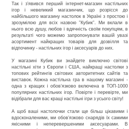
Так і з'явився перший інтернет-магазин настільних
ігор і невеликий магазинчик, що розрісся до
найбільшого магазину настолок в Україні з простою і
зрозумілою для всіх назвою "Кубик". Ми вклали в
нього всю душу, любов і вдячність своїм покупцям, в
результаті чого можемо запропонувати вашій увазі
асортимент найкращих товарів для дозвілля та
відпочинку - настільних ігор і аксесуарів до них.
У магазині Кубик ви знайдете виключно світові
настільні хіти з Європи і США, найкращі настолки з
топових рейтингів світових авторитетних сайтів та
виставок. Кожна настільна гра в нашому магазині -
одна з кращих і обов'язково включена в ТОП-1000
популярних настільних ігор. Повірте і перевірте, ми
відібрали для вас кращі настільні ігри з усього світу!
А щоб ваші настолочки стали ще більш цікавими і
вдосконаленими, ми обов'язково снарядів їх самими
якісними і неперевершеними аксесуарами. В