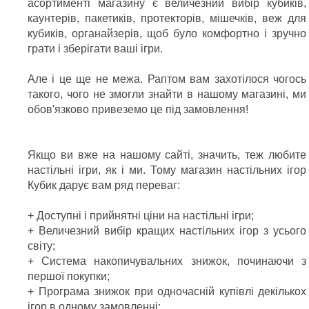
асортименті магазину є величезний вибір кубиків,
каунтерів, пакетиків, протекторів, мішечків, веж для
кубиків, органайзерів, щоб було комфортно і зручно
грати і зберігати ваші ігри.
Але і це ще не межа. Раптом вам захотілося чогось
такого, чого не змогли знайти в нашому магазині, ми
обов'язково привеземо це під замовлення!
Якщо ви вже на нашому сайті, значить, теж любите
настільні ігри, як і ми. Тому магазин настільних ігор
Кубик дарує вам ряд переваг:
+ Доступні і прийнятні ціни на настільні ігри;
+ Величезний вибір кращих настільних ігор з усього
світу;
+ Система накопичувальних знижок, починаючи з
першої покупки;
+ Програма знижок при одночасній купівлі декількох
ігор в одному замовленні;