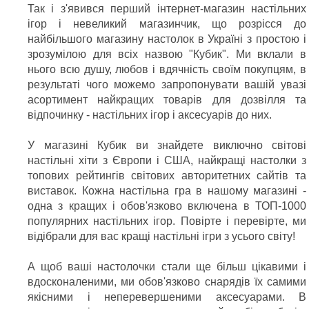
Так і з'явився перший інтернет-магазин настільних
ігор і невеликий магазинчик, що розрісся до
найбільшого магазину настолок в Україні з простою і
зрозумілою для всіх назвою "Кубик". Ми вклали в
нього всю душу, любов і вдячність своїм покупцям, в
результаті чого можемо запропонувати вашій увазі
асортимент найкращих товарів для дозвілля та
відпочинку - настільних ігор і аксесуарів до них.
У магазині Кубик ви знайдете виключно світові
настільні хіти з Європи і США, найкращі настолки з
топових рейтингів світових авторитетних сайтів та
виставок. Кожна настільна гра в нашому магазині -
одна з кращих і обов'язково включена в ТОП-1000
популярних настільних ігор. Повірте і перевірте, ми
відібрали для вас кращі настільні ігри з усього світу!
А щоб ваші настолочки стали ще більш цікавими і
вдосконаленими, ми обов'язково снарядів їх самими
якісними і неперевершеними аксесуарами. В