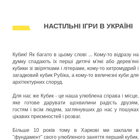
НАСТІЛЬНІ ІГРИ В УКРАЇНІ
Кубик! Як багато в цьому слові ... Кому-то відразу на
думку спадають їх перші дитячі м'які або дерев'яні
кубики зі звірятками і літерами, кому-то хитромудрий і
загадковий кубик Рубіка, а кому-то величезні куби для
архітектурних споруд.
Для нас же Кубик - це наша улюблена справа і місце,
яке готове дарувати щохвилини радість друзям,
гостям і всім людям, заглянувших до нас у пошуках
цікавих приємностей і розваг.
Більше 10 років тому в Харкові ми заклали в
"фундамент" свого улюбленого заняття перший кубик.