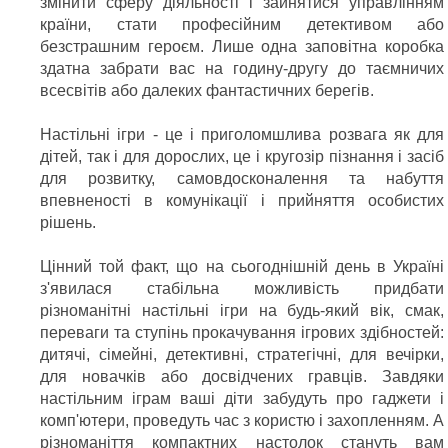
змінити сферу діяльності і зайнятися управлінням
країни, стати професійним детективом або
безстрашним героєм. Лише одна заповітна коробка
здатна забрати вас на годину-другу до таємничих
всесвітів або далеких фантастичних берегів.
Настільні ігри - це і приголомшлива розвага як для
дітей, так і для дорослих, це і кругозір пізнання і засіб
для розвитку, самовдосконалення та набуття
впевненості в комунікації і прийняття особистих
рішень.
Цінний той факт, що на сьогоднішній день в Україні
з'явилася стабільна можливість придбати
різноманітні настільні ігри на будь-який вік, смак,
переваги та ступінь прокачування ігрових здібностей:
дитячі, сімейні, детективні, стратегічні, для вечірки,
для новачків або досвідчених гравців. Завдяки
настільним іграм ваші діти забудуть про гаджети і
комп'ютери, проведуть час з користю і захопленням. А
різноманіття компактних настолок стануть вам