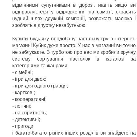
відмінними супутниками в дорозі, навіть якщо ви
відправляєтеся у відрядження на самоті, скрасять
нудний шлях дружній компанії, розважать малюка і
зроблять відпустку незабутньою.
Купити будь-яку вподобану настільну гру в інтернет-
магазині Кубик дуже просто. У нас в магазині ви точно
не заблукаєте. З турботою про вас ми зробили зручну
систему сортування настолок в каталозі за
категоріями та жанрами:
- сімейні;
- ігри для двох;
- ігри для одного гравця;
- карткові;
- кооперативні;
- логічні;
- на спритність;
- детективні;
- пригоди
і багато-багато різних інших розділів ви знайдете на