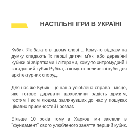
НАСТІЛЬНІ ІГРИ В УКРАЇНІ
Кубик! Як багато в цьому слові ... Кому-то відразу на
думку спадають їх перші дитячі м'які або дерев'яні
кубики зі звірятками і літерами, кому-то хитромудрий і
загадковий кубик Рубіка, а кому-то величезні куби для
архітектурних споруд.
Для нас же Кубик - це наша улюблена справа і місце,
яке готове дарувати щохвилини радість друзям,
гостям і всім людям, заглянувших до нас у пошуках
цікавих приємностей і розваг.
Більше 10 років тому в Харкові ми заклали в
"фундамент" свого улюбленого заняття перший кубик.