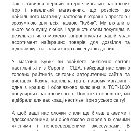
Так і з'явився перший інтернет-магазин настільних
ігор і невеликий магазинчик, що розрісся до
найбільшого магазину настолок в Україні з простою і
зрозумілою для всіх назвою "Кубик". Ми вклали в
нього всю душу, любов і вдячність своїм покупцям, в
результаті чого можемо запропонувати вашій увазі
асортимент найкращих товарів для дозвілля та
відпочинку - настільних ігор і аксесуарів до них.
У магазині Кубик ви знайдете виключно світові
настільні хіти з Європи і США, найкращі настолки з
топових рейтингів світових авторитетних сайтів та
виставок. Кожна настільна гра в нашому магазині -
одна з кращих і обов'язково включена в ТОП-1000
популярних настільних ігор. Повірте і перевірте, ми
відібрали для вас кращі настільні ігри з усього світу!
А щоб ваші настолочки стали ще більш цікавими і
вдосконаленими, ми обов'язково снарядів їх самими
якісними і неперевершеними аксесуарами. В