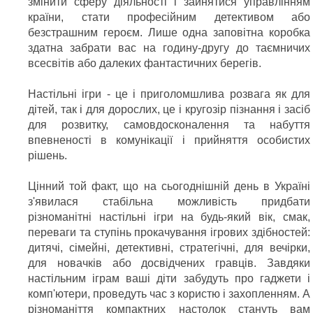
змінити сферу діяльності і зайнятися управлінням
країни, стати професійним детективом або
безстрашним героєм. Лише одна заповітна коробка
здатна забрати вас на годину-другу до таємничих
всесвітів або далеких фантастичних берегів.
Настільні ігри - це і приголомшлива розвага як для
дітей, так і для дорослих, це і кругозір пізнання і засіб
для розвитку, самовдосконалення та набуття
впевненості в комунікації і прийняття особистих
рішень.
Цінний той факт, що на сьогоднішній день в Україні
з'явилася стабільна можливість придбати
різноманітні настільні ігри на будь-який вік, смак,
переваги та ступінь прокачування ігрових здібностей:
дитячі, сімейні, детективні, стратегічні, для вечірки,
для новачків або досвідчених гравців. Завдяки
настільним іграм ваші діти забудуть про гаджети і
комп'ютери, проведуть час з користю і захопленням. А
різноманіття компактних настолок стануть вам