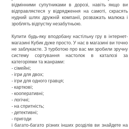
відмінними супутниками в дорозі, навіть якщо ви
відправляєтеся у відрядження на самоті, скрасять
нудний шлях дружній компанії, розважать малюка і
зроблять відпустку незабутньою.
Купити будь-яку вподобану настільну гру в інтернет-
магазині Кубик дуже просто. У нас в магазині ви точно
не заблукаєте. З турботою про вас ми зробили зручну
систему сортування настолок в каталозі за
категоріями та жанрами:
- сімейні;
- ігри для двох;
- ігри для одного гравця;
- карткові;
- кооперативні;
- логічні;
- на спритність;
- детективні;
- пригоди
і багато-багато різних інших розділів ви знайдете на