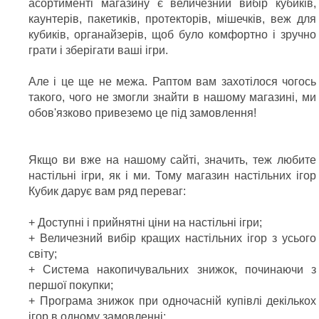
асортименті магазину є величезний вибір кубиків,
каунтерів, пакетиків, протекторів, мішечків, веж для
кубиків, органайзерів, щоб було комфортно і зручно
грати і зберігати ваші ігри.
Але і це ще не межа. Раптом вам захотілося чогось
такого, чого не змогли знайти в нашому магазині, ми
обов'язково привеземо це під замовлення!
Якщо ви вже на нашому сайті, значить, теж любите
настільні ігри, як і ми. Тому магазин настільних ігор
Кубик дарує вам ряд переваг:
+ Доступні і прийнятні ціни на настільні ігри;
+ Величезний вибір кращих настільних ігор з усього
світу;
+ Система накопичувальних знижок, починаючи з
першої покупки;
+ Програма знижок при одночасній купівлі декількох
ігор в одному замовленні;