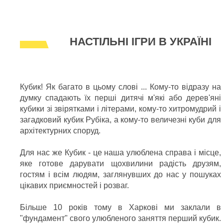
НАСТІЛЬНІ ІГРИ В УКРАЇНІ
Кубик! Як багато в цьому слові ... Кому-то відразу на
думку спадають їх перші дитячі м'які або дерев'яні
кубики зі звірятками і літерами, кому-то хитромудрий і
загадковий кубик Рубіка, а кому-то величезні куби для
архітектурних споруд.
Для нас же Кубик - це наша улюблена справа і місце,
яке готове дарувати щохвилини радість друзям,
гостям і всім людям, заглянувших до нас у пошуках
цікавих приємностей і розваг.
Більше 10 років тому в Харкові ми заклали в
"фундамент" свого улюбленого заняття перший кубик.