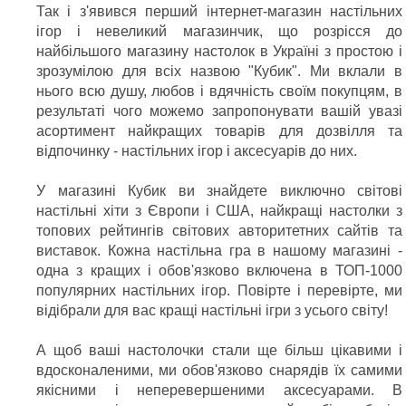
Так і з'явився перший інтернет-магазин настільних
ігор і невеликий магазинчик, що розрісся до
найбільшого магазину настолок в Україні з простою і
зрозумілою для всіх назвою "Кубик". Ми вклали в
нього всю душу, любов і вдячність своїм покупцям, в
результаті чого можемо запропонувати вашій увазі
асортимент найкращих товарів для дозвілля та
відпочинку - настільних ігор і аксесуарів до них.
У магазині Кубик ви знайдете виключно світові
настільні хіти з Європи і США, найкращі настолки з
топових рейтингів світових авторитетних сайтів та
виставок. Кожна настільна гра в нашому магазині -
одна з кращих і обов'язково включена в ТОП-1000
популярних настільних ігор. Повірте і перевірте, ми
відібрали для вас кращі настільні ігри з усього світу!
А щоб ваші настолочки стали ще більш цікавими і
вдосконаленими, ми обов'язково снарядів їх самими
якісними і неперевершеними аксесуарами. В