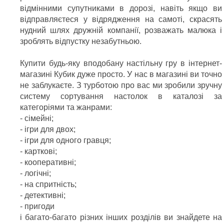
відмінними супутниками в дорозі, навіть якщо ви
відправляєтеся у відрядження на самоті, скрасять
нудний шлях дружній компанії, розважать малюка і
зроблять відпустку незабутньою.
Купити будь-яку вподобану настільну гру в інтернет-
магазині Кубик дуже просто. У нас в магазині ви точно
не заблукаєте. З турботою про вас ми зробили зручну
систему сортування настолок в каталозі за
категоріями та жанрами:
- сімейні;
- ігри для двох;
- ігри для одного гравця;
- карткові;
- кооперативні;
- логічні;
- на спритність;
- детективні;
- пригоди
і багато-багато різних інших розділів ви знайдете на