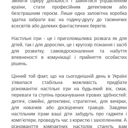
змінити сферу діяльності і зайнятися управлінням
країни, стати професійним детективом або
безстрашним героєм. Лише одна заповітна коробка
здатна забрати вас на годину-другу до таємничих
всесвітів або далеких фантастичних берегів.
Настільні ігри - це і приголомшлива розвага як для
дітей, так і для дорослих, це і кругозір пізнання і засіб
для розвитку, самовдосконалення та набуття
впевненості в комунікації і прийняття особистих
рішень.
Цінний той факт, що на сьогоднішній день в Україні
з'явилася стабільна можливість придбати
різноманітні настільні ігри на будь-який вік, смак,
переваги та ступінь прокачування ігрових здібностей:
дитячі, сімейні, детективні, стратегічні, для вечірки,
для новачків або досвідчених гравців. Завдяки
настільним іграм ваші діти забудуть про гаджети і
комп'ютери, проведуть час з користю і захопленням. А
різноманіття компактних настолок стануть вам