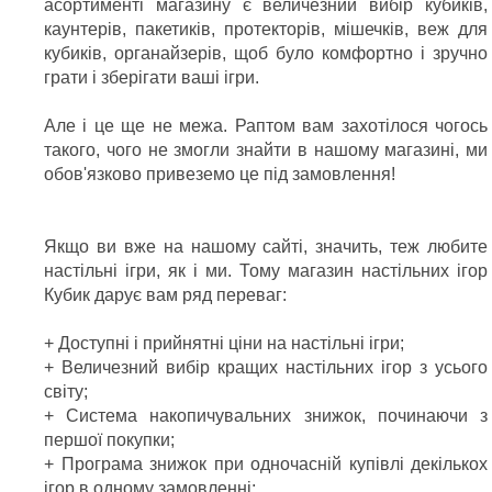
асортименті магазину є величезний вибір кубиків,
каунтерів, пакетиків, протекторів, мішечків, веж для
кубиків, органайзерів, щоб було комфортно і зручно
грати і зберігати ваші ігри.
Але і це ще не межа. Раптом вам захотілося чогось
такого, чого не змогли знайти в нашому магазині, ми
обов'язково привеземо це під замовлення!
Якщо ви вже на нашому сайті, значить, теж любите
настільні ігри, як і ми. Тому магазин настільних ігор
Кубик дарує вам ряд переваг:
+ Доступні і прийнятні ціни на настільні ігри;
+ Величезний вибір кращих настільних ігор з усього
світу;
+ Система накопичувальних знижок, починаючи з
першої покупки;
+ Програма знижок при одночасній купівлі декількох
ігор в одному замовленні;