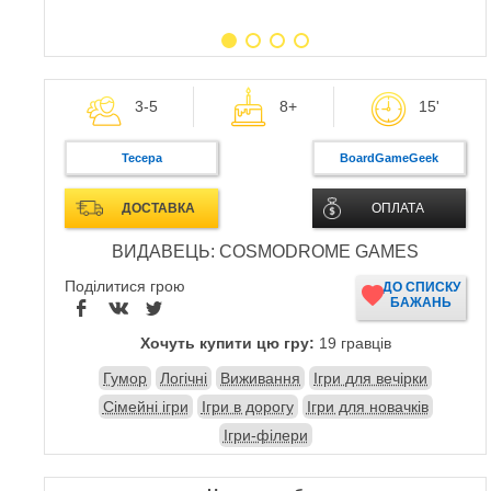
3-5
8+
15'
Тесера
BoardGameGeek
ДОСТАВКА
ОПЛАТА
ВИДАВЕЦЬ: COSMODROME GAMES
Поділитися грою
ДО СПИСКУ
БАЖАНЬ
Хочуть купити цю гру:
19 гравців
Гумор
Логічні
Виживання
Ігри для вечірки
Сімейні ігри
Ігри в дорогу
Ігри для новачків
Ігри-філери