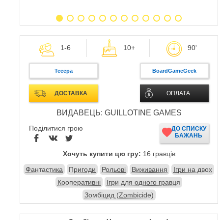
1-6
10+
90'
Тесера
BoardGameGeek
ДОСТАВКА
ОПЛАТА
ВИДАВЕЦЬ: GUILLOTINE GAMES
Поділитися грою
ДО СПИСКУ
БАЖАНЬ
Хочуть купити цю гру:
16 гравців
Фантастика
Пригоди
Рольові
Виживання
Ігри на двох
Кооперативні
Ігри для одного гравця
Зомбіцид (Zombicide)