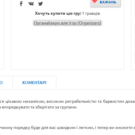
БАЖАНЬ
Хочуть купити цю гру:
1 гравців
Органайзери для ігор (Organizers)
О
КОМЕНТАРІ
я цікавою механікою, високою реграбельністю та барвистим дизайн
на впорядкувати та зберігати за групами.
ному порядку буде для вас швидким і легким, і тепер ви зможете ви