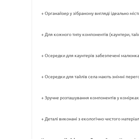
+ Органайзер у зібраному вигляді ідеально місти
+ Для кожного типу компонентів (каунтери, тай
+ Осередки для каунтерів забезпечені малюнками
+ Осередки для тайлів села мають знімні перего
+ Зручне розташування компонентів у комірках по
+ Деталі виконані з екологічно чистого матеріал