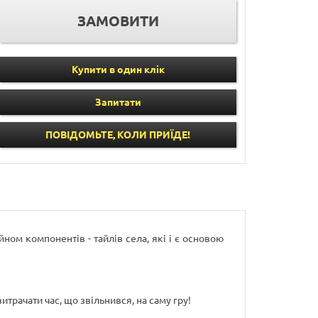
Купити в один клік
Запитати
ПОВІДОМЬТЕ, КОЛИ ПРИЇДЕ!
ом компонентів - тайлів села, які і є основою
трачати час, що звільнився, на саму гру!