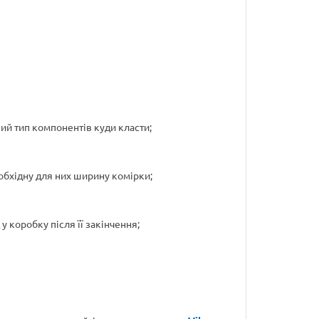
кий тип компонентів куди класти;
еобхідну для них ширину комірки;
у коробку після її закінчення;