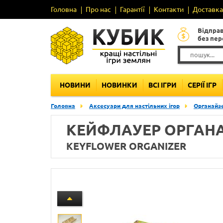
Головна
Про нас
Гарантії
Контакти
Доставка 
Відпра
без пе
НОВИНИ
НОВИНКИ
ВСІ ІГРИ
СЕРІЇ ІГР
Головна
Аксесуари для настільних ігор
Органайзе
КЕЙФЛАУЕР ОРГАН
KEYFLOWER ORGANIZER