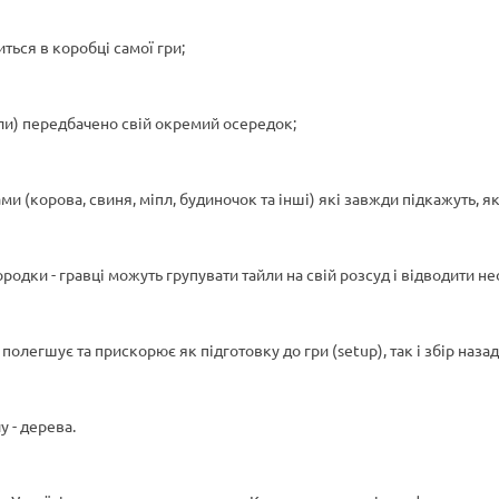
ться в коробці самої гри;
ли) передбачено свій окремий осередок;
 (корова, свиня, міпл, будиночок та інші) які завжди підкажуть, я
родки - гравці можуть групувати тайли на свій розсуд і відводити н
легшує та прискорює як підготовку до гри (setup), так і збір назад 
у - дерева.