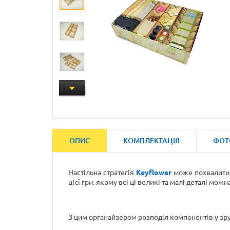
ОПИС
КОМПЛЕКТАЦІЯ
ФОТ
Настільна стратегія
Keyflower
може похвалитис
цієї гри. якому всі ці великі та малі деталі мож
З цим органайзером розподіл компонентів у зруч