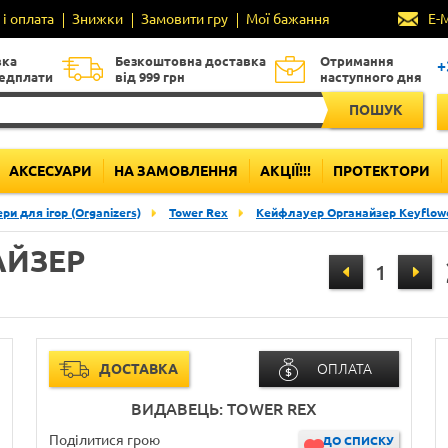
і оплата
Знижки
Замовити гру
Мої бажання
E-
вка
Безкоштовна доставка
Отримання
+
редплати
від 999 грн
наступного дня
ПОШУК
АКСЕСУАРИ
НА ЗАМОВЛЕННЯ
АКЦІЇ!!!
ПРОТЕКТОРИ
ри для ігор (Organizers)
Tower Rex
Кейфлауер Органайзер Keyflowe
АЙЗЕР
ДОСТАВКА
ОПЛАТА
ВИДАВЕЦЬ: TOWER REX
Поділитися грою
ДО СПИСКУ