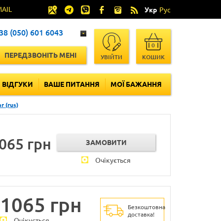
MAIL
Укр
Рус
38 (050) 601 6043
0
ПЕРЕДЗВОНІТЬ МЕНІ
УВІЙТИ
КОШИК
ВІДГУКИ
ВАШЕ ПИТАННЯ
МОЇ БАЖАННЯ
r (rus)
065 грн
Очікується
1065 грн
Безкоштовна
доставка!
Очікується