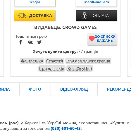
Тесера
BoardGameGeek
ДОСТАВКА
ОПЛАТА
ВИДАВЕЦЬ: CROWD GAMES
Поділитися грою
ДО СПИСКУ
БАЖАНЬ
Хочуть купити цю гру:
27 гравців
Фантастика
Стратегії
Ігри для одного гравця
Ігри для гіків
Коса(Scythe)
ВИЛА
ФОТО
ВІДЕО-ОГЛЯД
РЕКОМЕНД
ель (рос)
у Харкові та Україні можна, скориставшись «Купити в
ефонувавши
за телефоном
(050) 601-60-43
.