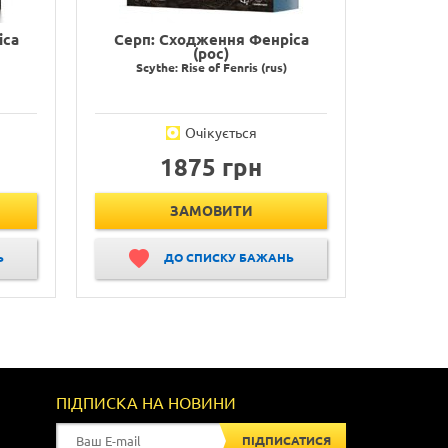
іса
Серп: Сходження Фенріса
(рос)
Scythe: Rise of Fenris (rus)
Очікується
1875 грн
ЗАМОВИТИ
Ь
ДО СПИСКУ БАЖАНЬ
ПІДПИСКА НА НОВИНИ
ПІДПИСАТИСЯ