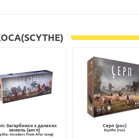
 КОСА(SCYTHE)
п: Загарбники з далеких
Серп (рос)
земель (англ)
Scythe (rus)
ythe: Invaders from Afar (eng)