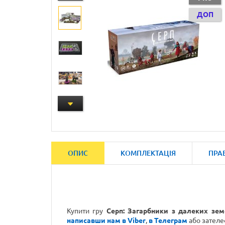
ДОП
ОПИС
КОМПЛЕКТАЦІЯ
ПРА
Купити гру
Серп: Загарбники з далеких зем
написавши нам в Viber
,
в Телеграм
або зател