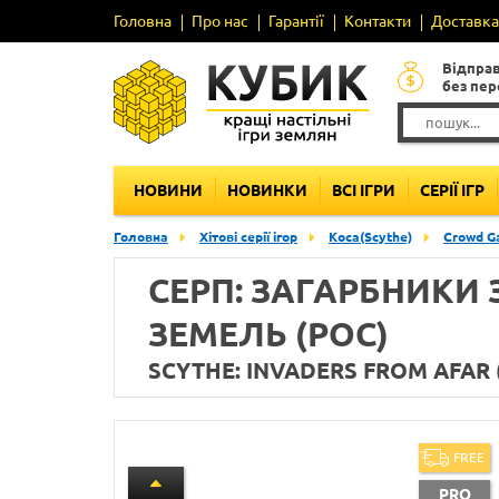
Головна
Про нас
Гарантії
Контакти
Доставка 
Відпра
без пе
НОВИНИ
НОВИНКИ
ВСІ ІГРИ
СЕРІЇ ІГР
Головна
Хітові серії ігор
Коса(Scythe)
Crowd G
СЕРП: ЗАГАРБНИКИ
ЗЕМЕЛЬ (РОС)
SCYTHE: INVADERS FROM AFAR 
FREE
PRO