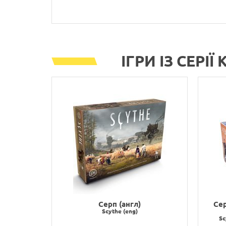
ІГРИ ІЗ СЕРІЇ
Серп (англ)
Сер
Scythe (eng)
Sc