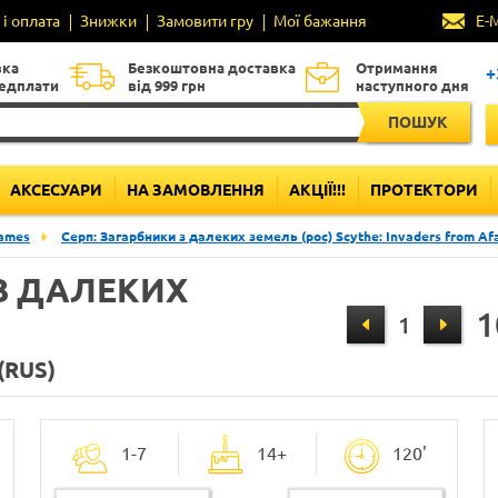
і оплата
Знижки
Замовити гру
Мої бажання
E-
вка
Безкоштовна доставка
Отримання
+
редплати
від 999 грн
наступного дня
ПОШУК
АКСЕСУАРИ
НА ЗАМОВЛЕННЯ
АКЦІЇ!!!
ПРОТЕКТОРИ
ames
Серп: Загарбники з далеких земель (рос) Scythe: Invaders from Afa
 З ДАЛЕКИХ
1
(RUS)
1-7
14+
120'