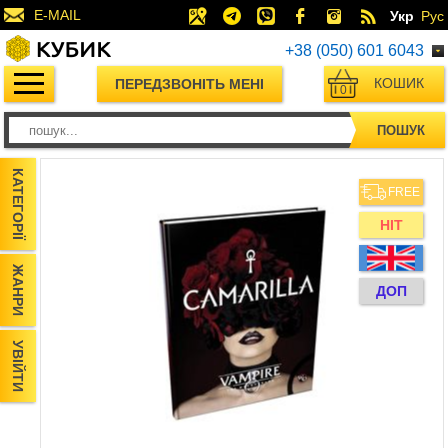
E-MAIL
Укр
Рус
+38 (050) 601 6043
КОШИК
ПЕРЕДЗВОНІТЬ МЕНІ
0
ПОШУК
КАТЕГОРІЇ
FREE
HIT
ЖАНРИ
ДОП
УВІЙТИ