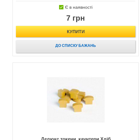
Є в наявності
7 грн
КУПИТИ
ДО СПИСКУ БАЖАНЬ
Делюкс токени, каунтери Хліб