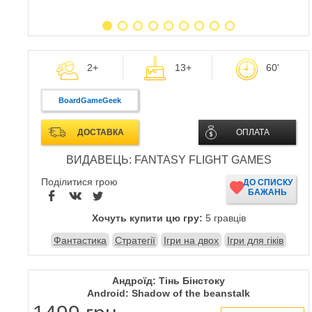
2+
13+
60'
BoardGameGeek
ДОСТАВКА
ОПЛАТА
ВИДАВЕЦЬ: FANTASY FLIGHT GAMES
Поділитися грою
ДО СПИСКУ
БАЖАНЬ
Хочуть купити цю гру:
5 гравців
Фантастика
Стратегії
Ігри на двох
Ігри для гіків
Андроїд: Тінь Бінстоку
Android: Shadow of the beanstalk