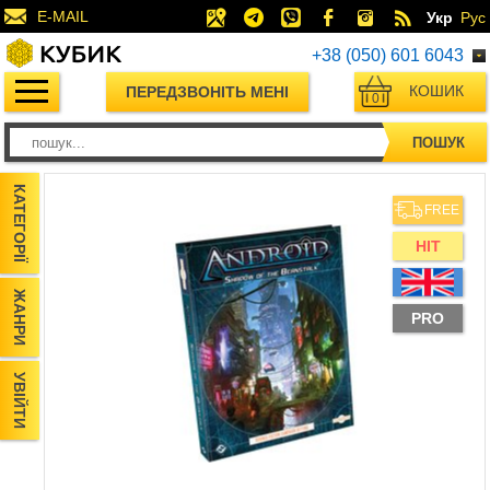
E-MAIL
Укр
Рус
+38 (050) 601 6043
КОШИК
ПЕРЕДЗВОНІТЬ МЕНІ
0
ПОШУК
КАТЕГОРІЇ
FREE
HIT
ЖАНРИ
PRO
УВІЙТИ