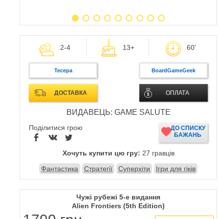
2-4
13+
60'
Тесера
BoardGameGeek
ДОСТАВКА
ОПЛАТА
ВИДАВЕЦЬ: GAME SALUTE
Поділитися грою
ДО СПИСКУ
БАЖАНЬ
Хочуть купити цю гру:
27 гравців
Фантастика
Стратегії
Суперхіти
Ігри для гіків
Чужі рубежі 5-е видання
Alien Frontiers (5th Edition)