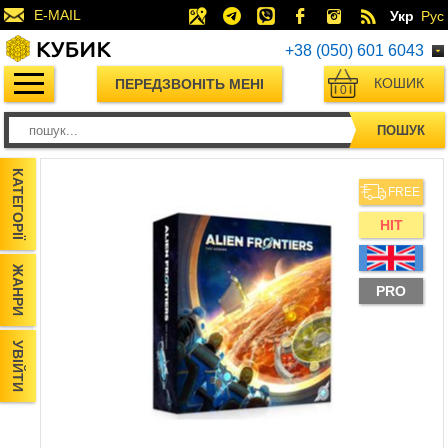
E-MAIL
Укр
Рус
+38 (050) 601 6043
КОШИК
ПЕРЕДЗВОНІТЬ МЕНІ
0
ПОШУК
КАТЕГОРІЇ
FREE
HIT
ЖАНРИ
PRO
УВІЙТИ