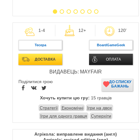
1-4
12+
120'
Тесера
BoardGameGeek
ДОСТАВКА
ОПЛАТА
ВИДАВЕЦЬ: MAYFAIR
Поділитися грою
ДО СПИСКУ
БАЖАНЬ
Хочуть купити цю гру:
15 гравців
Стратегії
Економічні
Ігри на двох
Ігри для одного гравця
Суперхіти
Агрікола: виправлене видання (англ)
Agricola: revised edition (eng)