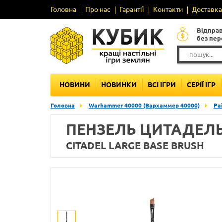
Головна
Про нас
Гарантії
Контакти
Доставка 
Відпра
без пе
НОВИНИ
НОВИНКИ
ВСІ ІГРИ
СЕРІЇ ІГР
Головна
Warhammer 40000 (Вархаммер 40000)
Pa
ПЕНЗЕЛЬ ЦИТАДЕЛЬ
CITADEL LARGE BASE BRUSH