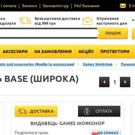
і оплата
Знижки
Замовити гру
Мої бажання
E-
вка
Безкоштовна доставка
Отримання
+
редплати
від 999 грн
наступного дня
ПОШУК
АКСЕСУАРИ
НА ЗАМОВЛЕННЯ
АКЦІЇ!!!
ПРОТЕКТОРИ
ints and accessories (Фарби та акссесуари)
Games Workshop
Пензель
 BASE (ШИРОКА)
ДОСТАВКА
ОПЛАТА
ВИДАВЕЦЬ: GAMES WORKSHOP
Поділитися грою
ДО СПИСКУ