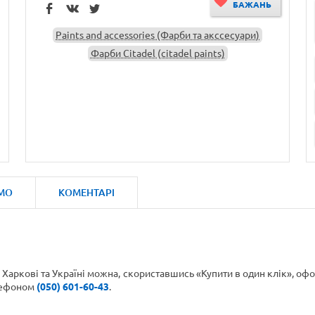
БАЖАНЬ
Paints and accessories (Фарби та акссесуари)
Фарби Citadel (citadel paints)
МО
КОМЕНТАРІ
 Харкові та Україні можна, скориставшись «Купити в один клік», о
лефоном
(050) 601-60-43
.