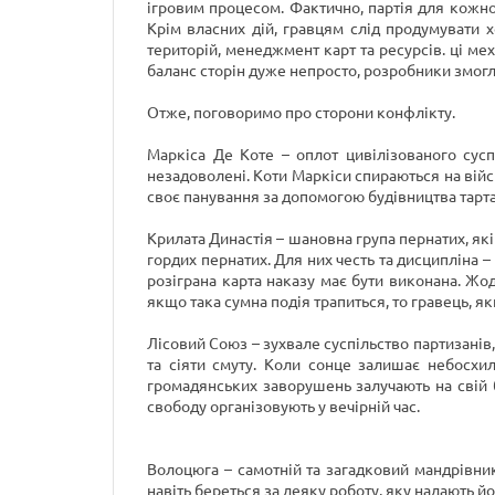
ігровим процесом. Фактично, партія для кожног
Крім власних дій, гравцям слід продумувати х
територій, менеджмент карт та ресурсів. ці ме
баланс сторін дуже непросто, розробники змог
Отже, поговоримо про сторони конфлікту.
Маркіса Де Коте – оплот цивілізованого суспі
незадоволені. Коти Маркіси спираються на війсь
своє панування за допомогою будівництва тартак
Крилата Династія – шановна група пернатих, як
гордих пернатих. Для них честь та дисципліна – 
розіграна карта наказу має бути виконана. Ж
якщо така сумна подія трапиться, то гравець, як
Лісовий Союз – зухвале суспільство партизанів
та сіяти смуту. Коли сонце залишає небосхил
громадянських заворушень залучають на свій бі
свободу організовують у вечірній час.
Волоцюга – самотній та загадковий мандрівник.
навіть береться за деяку роботу, яку надають йо