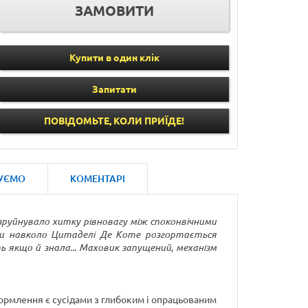
Купити в один клік
Запитати
ПОВІДОМЬТЕ, КОЛИ ПРИЇДЕ!
УЄМО
КОМЕНТАРІ
зруйнувало хитку рівновагу між споконвічними
оки навколо Цитаделі Де Коте розгортається
ть якщо й знала... Маховик запущений, механізм
оформлення є сусідами з глибоким і опрацьованим