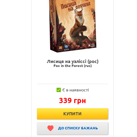
Лисиця на узліссі (рос)
Fox in the Forest (rus)
Є в наявності
339 грн
КУПИТИ
ДО СПИСКУ БАЖАНЬ