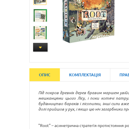
ОПИС
КОМПЛЕКТАЦІЯ
ПРА
Під покров древніх дерев бравим маршем увій
мешканцями цього Лісу, і поки котячі патр
будівництво бараків і лісопилки, інші сили вж
долі прийшов у рух, і якщо цю ніч загарбники п
"Root" – асиметрична стратегія протистояння ро