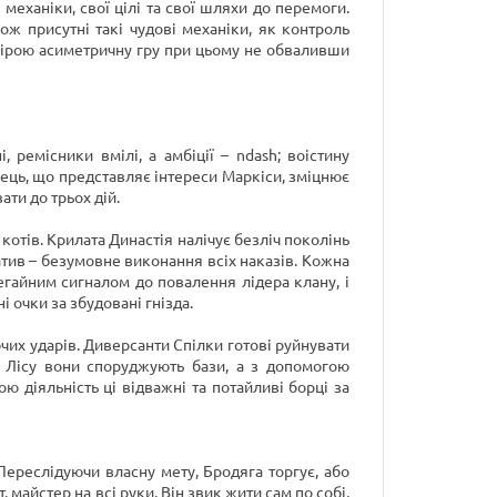
еханіки, свої цілі та свої шляхи до перемоги.
ож присутні такі чудові механіки, як контроль
ю мірою асиметричну гру при цьому не обваливши
 ремісники вмілі, а амбіції – ndash; воістину
авець, що представляє інтереси Маркіси, зміцнює
ти до трьох дій.
отів. Крилата Династія налічує безліч поколінь
ератив – безумовне виконання всіх наказів. Кожна
гайним сигналом до повалення лідера клану, і
 очки за збудовані гнізда.
чих ударів. Диверсанти Спілки готові руйнувати
ні Лісу вони споруджують бази, а з допомогою
ю діяльність ці відважні та потайливі борці за
Переслідуючи власну мету, Бродяга торгує, або
 майстер на всі руки. Він звик жити сам по собі,