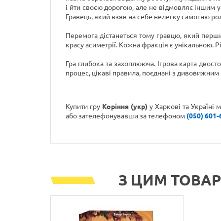
і йти своєю дорогою, але не відмовляє іншим у 
Гравець, який взяв на себе нелегку самотню ро
Перемога дістанеться тому гравцю, який першим
красу асиметрії. Кожна фракція є унікальною. Різ
Гра глибока та захоплююча. Ігрова карта двост
процес, цікаві правила, поєднані з дивовижним
Купити гру
Коріння (укр)
у Харкові та Україні 
або зателефонувавши
за телефоном
(050) 601-
З ЦИМ ТОВА