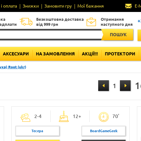
і оплата
Знижки
Замовити гру
Мої бажання
E-
вка
Безкоштовна доставка
Отримання
+
редплати
від 999 грн
наступного дня
ПОШУК
АКСЕСУАРИ
НА ЗАМОВЛЕННЯ
АКЦІЇ!!!
ПРОТЕКТОРИ
укр) Root (ukr)
1
2-4
12+
70'
Тесера
BoardGameGeek