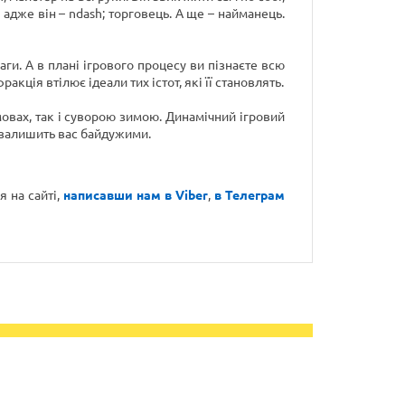
 адже він – ndash; торговець. А ще – найманець.
и. А в плані ігрового процесу ви пізнаєте всю
акція втілює ідеали тих істот, які її становлять.
мовах, так і суворою зимою. Динамічний ігровий
 залишить вас байдужими.
 на сайті,
написавши нам в Viber
,
в Телеграм