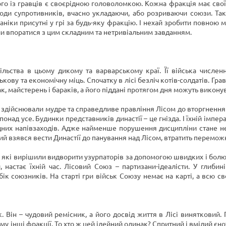
о із гравців є своєрідною головоломкою. Кожна фракція має свої м
оди супротивників, вчасно укладаючи, або розриваючи союзи. Так
ханіки присутні у грі за будь-яку фракцію. І нехай зробити повно
ли впоратися з цим складним та нетривіальним завданням.
льства в цьому дикому та варварському краї. Її війська численні,
кову та економічну міць. Спочатку в лісі безліч котів-солдатів. Гр
, майстерень і бараків, а його піддані протягом дня можуть виконува
і здійснювали мудре та справедливе правління Лісом до вторгнення к
понад усе. Будинки представників династії – це гнізда. І їхній імп
одних напівзаходів. Адже найменше порушення дисципліни стане не
ий взявся вести Династії до панування над Лісом, втратить переможні
, які вирішили видворити узурпаторів за допомогою швидких і болю
, настає їхній час. Лісовий Союз – партизани-ідеалісти. У глиби
к союзників. На старті гри військ Союзу немає на карті, а всю сво
 Він – чудовий ремісник, а його досвід життя в Лісі винятковий. 
му інші фракції. То хто ж цей ідейний одинак? Спритний і вмілий єнот,