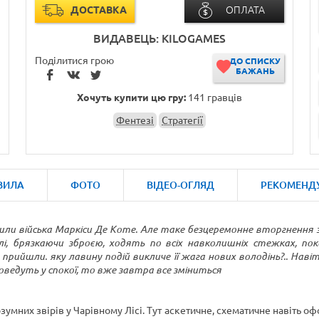
ДОСТАВКА
ОПЛАТА
ВИДАВЕЦЬ: KILOGAMES
Поділитися грою
ДО СПИСКУ
БАЖАНЬ
Хочуть купити цю гру:
141 гравців
Фентезі
Стратегії
ВИЛА
ФОТО
ВІДЕО-ОГЛЯД
РЕКОМЕНД
шли війська Маркіси Де Коте. Але таке безцеремонне вторгнення 
улі, брязкаючи зброєю, ходять по всіх навколишніх стежках, п
е прийшли. яку лавину подій викличе її жага нових володінь?.. Наві
роведуть у спокої, то вже завтра все зміниться
зумних звірів у Чарівному Лісі. Тут аскетичне, схематичне навіть 