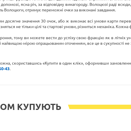
допомозі, ясна річ, за відповідну винагороду. Волоцюзі раді всюди,
ль Волоцюги, отримує переможні очки за виконані завдання.
 досягне значення 30 очок, або ж виконає всі умови карти переваг
няться не тільки цілі та стартові умови, різниться механіка. Кожна фр
ороння, тому ви можете вести до успіху свою фракцію як в літніх у
 і найвищою мірою опрацьованим оточенням, все це в сукупності не
можна, скориставшись «Купити в один клік», оформивши замовлення
60-43
.
РОМ КУПУЮТЬ