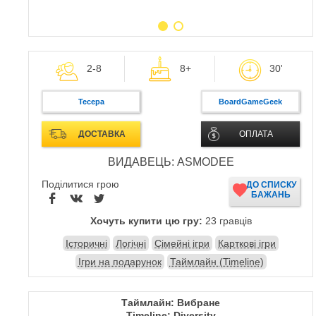
2-8
8+
30'
Тесера
BoardGameGeek
ДОСТАВКА
ОПЛАТА
ВИДАВЕЦЬ: ASMODEE
Поділитися грою
ДО СПИСКУ
БАЖАНЬ
Хочуть купити цю гру:
23 гравців
Історичні
Логічні
Сімейні ігри
Карткові ігри
Ігри на подарунок
Таймлайн (Timeline)
Таймлайн: Вибране
Timeline: Diversity