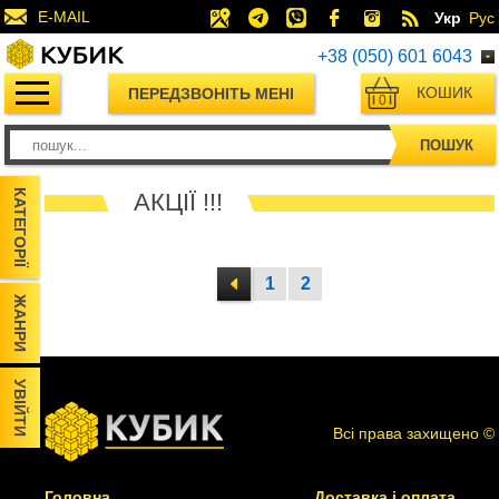
E-MAIL
Укр
Рус
+38 (050) 601 6043
КОШИК
ПЕРЕДЗВОНІТЬ МЕНІ
0
ПОШУК
КАТЕГОРІЇ
АКЦІЇ !!!
1
2
ЖАНРИ
УВІЙТИ
Всі права захищено ©
Головна
Доставка і оплата