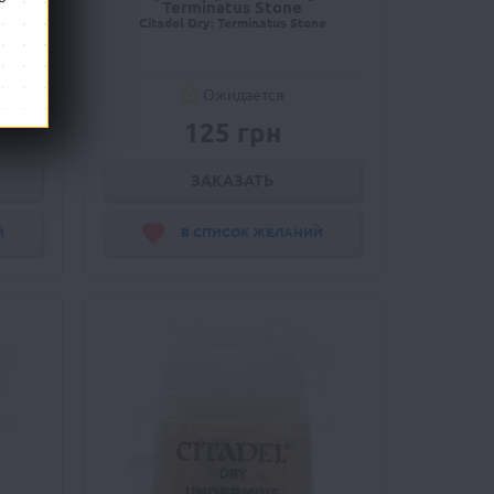
Terminatus Stone
k
Citadel Dry: Terminatus Stone
Ожидается
125 грн
ЗАКАЗАТЬ
Й
В СПИСОК ЖЕЛАНИЙ