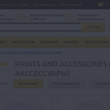
и оплата
Скидки
Заказать игру
Мои желания
E-
ка
Бесплатная доставка
Получение на
едоплаты
от 999 грн
следующий день
ПОИСК
ИГР
АКСЕССУАРЫ
НА ЗАКАЗ
АКЦИИ!!!
ПРОТЕКТОРЫ
ints and accessories (Краски и акссессуары)
PAINTS AND ACCESSORIES
АКССЕССУАРЫ)
вать:
По алфавиту
Сначала дешевле
Сначала 