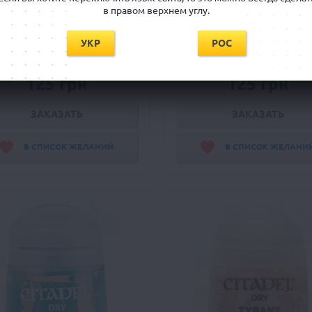
Stormfang
Sylvaneth Bark
в правом верхнем углу.
Citadel Dry: Stormfang
Citadel Dry: Sylvaneth Bar
УКР
РОС
Ожидается
Ожидается
125 грн
125 грн
ЗАКАЗАТЬ
ЗАКАЗАТЬ
В СПИСОК ЖЕЛАНИЙ
В СПИСОК ЖЕЛАНИ