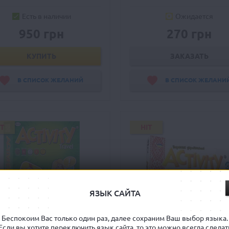
Есть в наличии
Ожидается
950 грн
270 грн
КУПИТЬ
ЗАКАЗАТЬ
В СПИСОК ЖЕЛАНИЙ
В СПИСОК ЖЕЛАНИ
IT
HIT
ЯЗЫК САЙТА
Беспокоим Вас только один раз, далее сохраним Ваш выбор языка.
Если вы хотите переключить язык сайта, то это можно всегда сделат