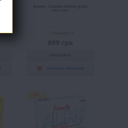
рсия
Алиас. Скажи иначе (укр)
Alias (ukr)
Ожидается
899 грн
ЗАКАЗАТЬ
Й
В СПИСОК ЖЕЛАНИЙ
HIT