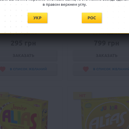
в правом верхнем углу.
ивити - дорожная версия
Активити Украинская ве
Activity Travel
Activity Ukrainian Edition
УКР
РОС
Ожидается
Ожидается
295 грн
799 грн
ЗАКАЗАТЬ
ЗАКАЗАТЬ
В СПИСОК ЖЕЛАНИЙ
В СПИСОК ЖЕЛАНИ
IT
HIT