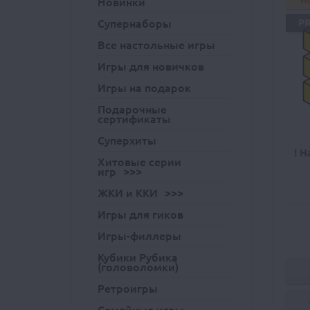
H
Новинки
Супернаборы
P
Все настольные игры
Игры для новичков
Игры на подарок
Подарочные
сертификаты
Суперхиты
! Н
Хитовые серии
игр
ЖКИ и ККИ
Игры для гиков
Игры-филлеры
Кубики Рубика
(головоломки)
Ретроигры