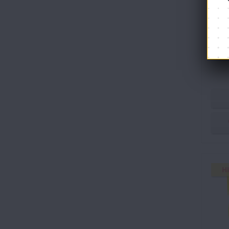
Акт
H