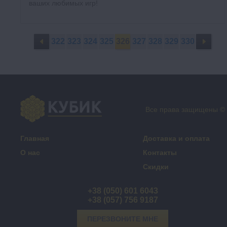
ваших любимых игр!
322
323
324
325
326
327
328
329
330
Все права защищены ©
Главная
Доставка и оплата
О нас
Контакты
Скидки
+38 (050) 601 6043
+38 (057) 756 9187
ПЕРЕЗВОНИТЕ МНЕ