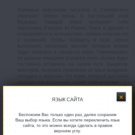
Любимые персонажи писателя А. Сапковского
обретают новую жизнь в настольной игре
Ведьмак. Каждый игрок выбирает себе
персонажа (Геральт из Ривии, Трисс и другие) и
отправляется в путешествие, полное опасностей
и сражений. Чтобы победить в игре, нужно
выполнить несколько миссий, которые игроки
будут получать в процессе игры. Перемещаясь
по разным локациям игрового поля, игроки будут
постоянно встречать на своем пути бандитов,
монстров, получать проклятия от злых колдунов,
попадать в ловушки. Тот игрок, который достойно
пройдет все испытания, станет победителем!
ЯЗЫК САЙТА
Беспокоим Вас только один раз, далее сохраним
Ваш выбор языка. Если вы хотите переключить язык
сайта, то это можно всегда сделать в правом
верхнем углу.