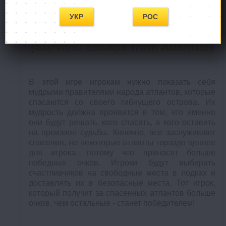
УКР
РОС
Выжить! Побег с Атлантиды!
(Survive: Escape from Atlantis!)
В этой игре игрокам нужно показать себя
мудрыми правителями народа атлантов, которые
спасаются со своего гибнущего острова. Их
мудрость должна проявится в том, что именно
они будут решать, кого спасать, а кого оставить
на произвол судьбы. Конечно, все заслуживают
спасения, но некоторые атланты гораздо ценнее
для игрока, потому что приносят больше
победных очков. Игроки будут выбирать
счастливчиков на свободные места в лодках и
доставлять их в безопасные места. Тот игрок,
который получит за спасенных атлантов больше
очков, чем остальные - станет победителем!