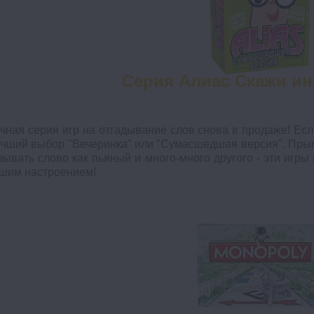
Серия Алиас Скажи ина
чная серия игр на отгадывание слов снова в продаже! Ес
учший выбор "Вечеринка" или "Сумасшедшая версия". Прыга
зывать слово как пьяный и много-много другого - эти игр
шим настроением!