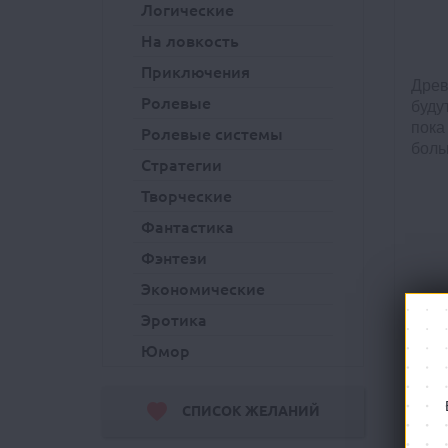
Логические
На ловкость
Приключения
Древ
Ролевые
буду
пока
Ролевые системы
боль
Стратегии
Творческие
Фантастика
Фэнтези
Экономические
Эротика
Юмор
СПИСОК ЖЕЛАНИЙ