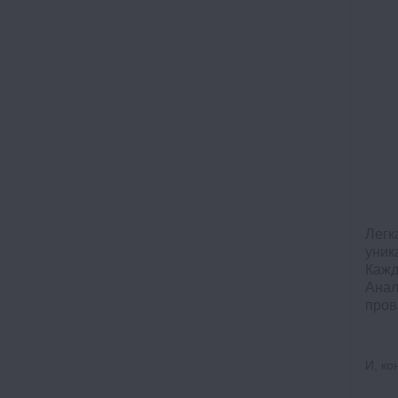
Легк
уник
Кажд
Анал
пров
И, ко