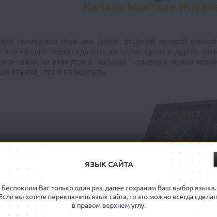
Калаха-Мангала (Kalah
няя логическая игра для двоих, родиной которой счита
т поочередно перекладывать из одних лунок в другие ка
 все камни не окажутся в "калахах" - главных лунках игроко
ше камней - тот и победитель.
ЯЗЫК САЙТА
Беспокоим Вас только один раз, далее сохраним Ваш выбор языка.
Эрудит (Эруди
Если вы хотите переключить язык сайта, то это можно всегда сделат
в правом верхнем углу.