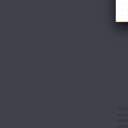
«Эру
имею
боль
Волш
расш
коли
для 