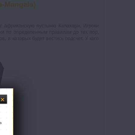
a-Mangala)
ют африканскую пустыню Калахари. Игроки
мни по определенным правилам до тех пор,
в, в которых будет вестись подсчет. У кого
т)
ь