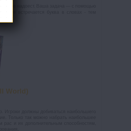
когда не надоест. Ваша задача — с помощью
 реже встречается буква в словах - тем
в.
l World)
о. Игроки должны добиваться наибольшего
ие. Только так можно набрать наибольшее
м рас и их дополнительным способностям,
зования.