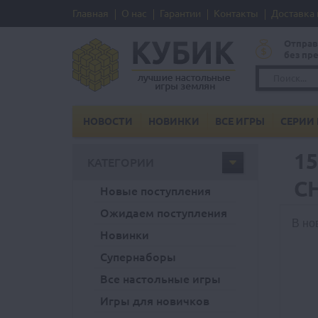
Главная
О нас
Гарантии
Контакты
Доставка 
Отправ
без пр
НОВОСТИ
НОВИНКИ
ВСЕ ИГРЫ
СЕРИИ 
1
КАТЕГОРИИ
С
Новые поступления
Ожидаем поступления
В но
Новинки
Супернаборы
Все настольные игры
Игры для новичков