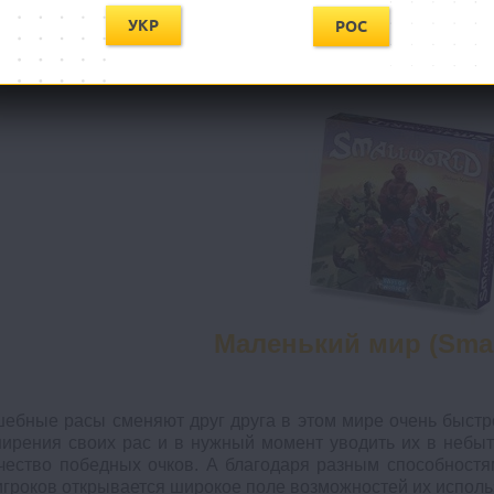
дит» — это классическая лингвистическая игра, которая ни
УКР
РОС
щихся букв выкладывать на поле различные слова. Чем
ше её стоимость. Побеждает тот, кто набирает больше очко
Маленький мир (Smal
ебные расы сменяют друг друга в этом мире очень быстр
ирения своих рас и в нужный момент уводить их в небыт
чество победных очков. А благодаря разным способностя
игроков открывается широкое поле возможностей их исполь