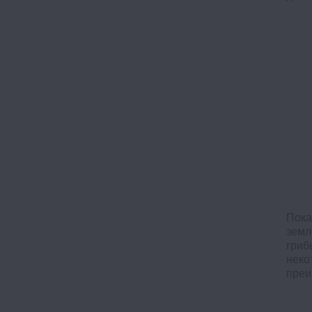
Пока
земл
гриб
неко
преи