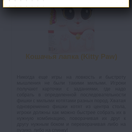
Кошачья лапка (Kitty Paw)
Никогда еще игры на ловкость и быстроту
мышления не были такими милыми. Игроки
получают карточки с заданиями, где надо
собрать в определенной последовательности
фишки с милыми котятами разных пород. Хватая
одновременно фишки котят из центра стола,
игроки должны как можно быстрее собрать их в
нужную комбинацию, поворачивая их друг к
другу нужным боком и переворачивая либо на
пузико, либо на спинку!