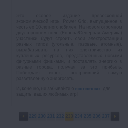
Это особое издание превосходной
экономической игры Power Grid, выпущенное в
честь ее 10-летнего юбилея. На новом огромном
двустороннем поле (Европа/Северная Америка)
участники будут строить свои электростанции
разных типов (угольные, газовые, атомные),
вырабатывать на них электричество из
купленных ресурсов, представленных новыми
фигурными фишками, и поставлять энергию в
разные города, получая за это прибыль.
Побеждает игрок, построивший самую
разветвленную энергосеть.
И, конечно, не забывайте о
для
протекторах
защиты ваших любимых игр!
229
230
231
232
233
234
235
236
237