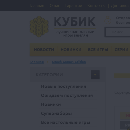
Главная
О нас
Гарантии
Контакты
Доставка 
Отправ
без пр
НОВОСТИ
НОВИНКИ
ВСЕ ИГРЫ
СЕРИИ 
Главная
Czech Games Edition
КАТЕГОРИИ
Новые поступления
Сортиро
Ожидаем поступления
Новинки
Супернаборы
H
Все настольные игры
P