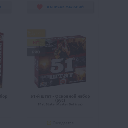
Й
В СПИСОК ЖЕЛАНИЙ
FREE
HIT
PRO
абор
51-й штат - Основной набор
(рус)
51st State: Master Set (rus)
Ожидается