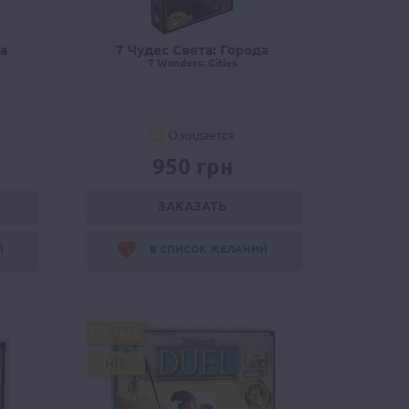
а
7 Чудес Света: Города
7 Wonders: Cities
Ожидается
950 грн
ЗАКАЗАТЬ
Й
В СПИСОК ЖЕЛАНИЙ
FREE
HIT