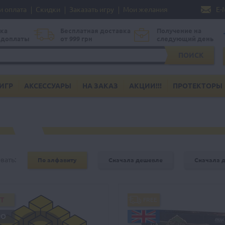
и оплата
Скидки
Заказать игру
Мои желания
E-
ка
Бесплатная доставка
Получение на
едоплаты
от 999 грн
следующий день
ПОИСК
ИГР
АКСЕССУАРЫ
НА ЗАКАЗ
АКЦИИ!!!
ПРОТЕКТОРЫ
вать:
По алфавиту
Сначала дешевле
Сначала 
IT
FREE
RO