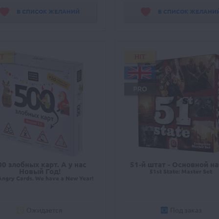
В СПИСОК ЖЕЛАНИЙ
В СПИСОК ЖЕЛАНИ
IT
HIT
PRO
00 злобных карт. А у нас
51-й штат - Основной н
Новый Год!
51st State: Master Set
Angry Cards. We have a New Year!
Ожидается
Под заказ