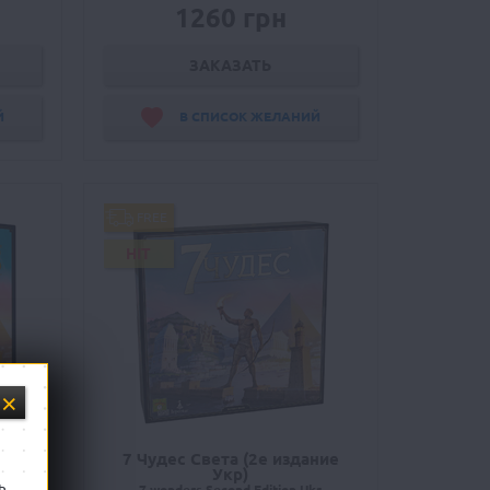
1260 грн
ЗАКАЗАТЬ
Й
В СПИСОК ЖЕЛАНИЙ
FREE
HIT
ние
7 Чудес Света (2е издание
Укр)
ь
ng
7 wonders Second Edition Ukr