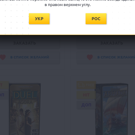
в правом верхнем углу.
УКР
РОС
Ожидается
Ожидается
1895 грн
1699 грн
ЗАКАЗАТЬ
ЗАКАЗАТЬ
В СПИСОК ЖЕЛАНИЙ
В СПИСОК ЖЕЛАНИ
IT
FREE
ОП
HIT
ДОП