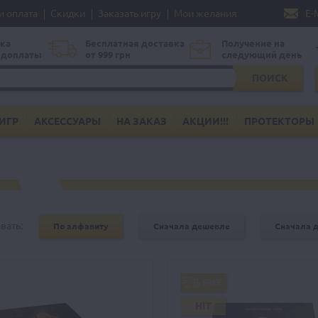
и оплата
Скидки
Заказать игру
Мои желания
E-
ка
Бесплатная доставка
Получение на
едоплаты
от 999 грн
следующий день
ПОИСК
ИГР
АКСЕССУАРЫ
НА ЗАКАЗ
АКЦИИ!!!
ПРОТЕКТОРЫ
вать:
По алфавиту
Сначала дешевле
Сначала 
FREE
HIT