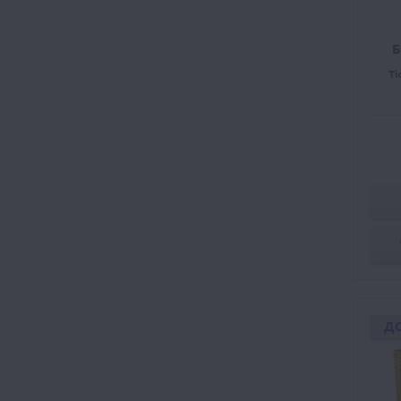
Б
Ti
Д