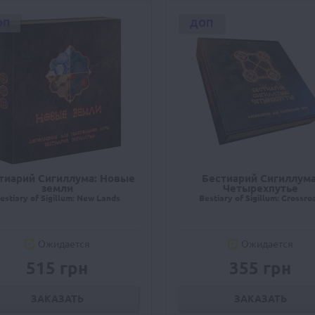
ОП
ДОП
тиарий Сигиллума: Новые
Бестиарий Сигиллума
земли
Четырехпутье
estiary of Sigillum: New Lands
Bestiary of Sigillum: Crossro
Ожидается
Ожидается
515 грн
355 грн
ЗАКАЗАТЬ
ЗАКАЗАТЬ