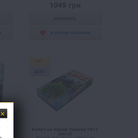
1049 грн
ЗАКАЗАТЬ
Й
В СПИСОК ЖЕЛАНИЙ
HIT
ДОП
англ)
Билет на поезд: Европа 1912
(англ)
ь
Ticket to Ride: Europe 1912 (eng)