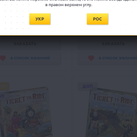
в правом верхнем углу.
УКР
РОС
Ожидается
Ожидается
1359 грн
1899 грн
ЗАКАЗАТЬ
ЗАКАЗАТЬ
В СПИСОК ЖЕЛАНИЙ
В СПИСОК ЖЕЛАНИ
ДОП
FREE
ОП