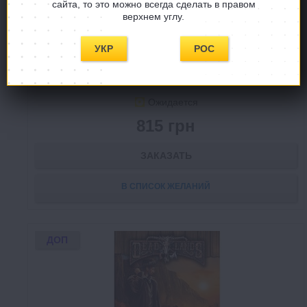
сайта, то это можно всегда сделать в правом
верхнем углу.
Deadlands (Дедлендс): Мёртвые Земли Книга
Маршала 2
УКР
РОС
Deadlands Книга Маршала 2
Ожидается
815 грн
ЗАКАЗАТЬ
В СПИСОК ЖЕЛАНИЙ
ДОП