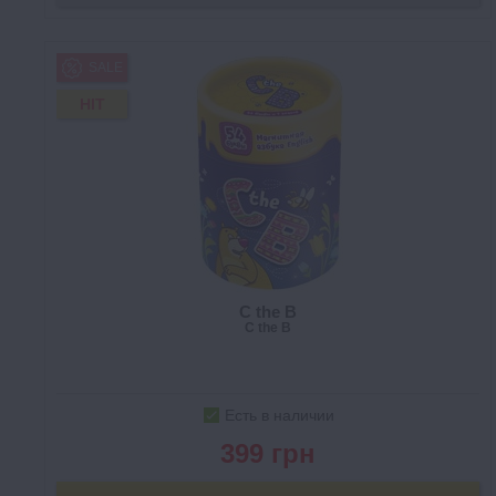
SALE
HIT
C the B
C the B
Есть в наличии
399 грн