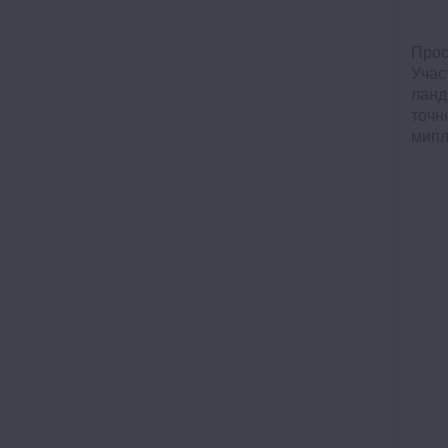
Прос
Учас
ланд
точн
мипл