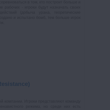
 соревноваться в том, кто построит больше и
 рабочих - игроки будут назначать своих
ействий (добыча урана, теоретические
оздано и испытано бомб, тем больше игрок
ля.
esistance)
ой компании. Игроки представляют команду
енавистного режима, но среди них есть