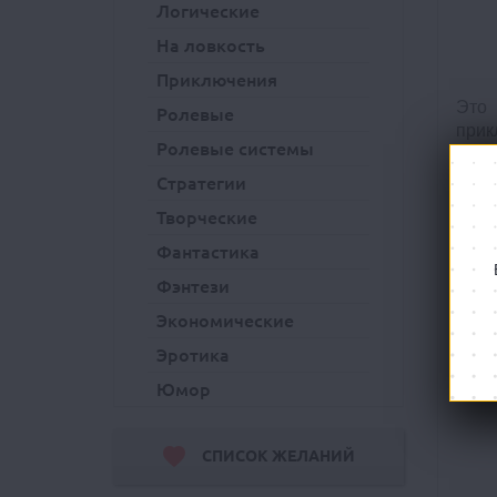
Логические
На ловкость
Приключения
Это 
Ролевые
прик
Ролевые системы
план
роле
Стратегии
необ
Творческие
Фантастика
Фэнтези
Экономические
Эротика
Юмор
СПИСОК ЖЕЛАНИЙ