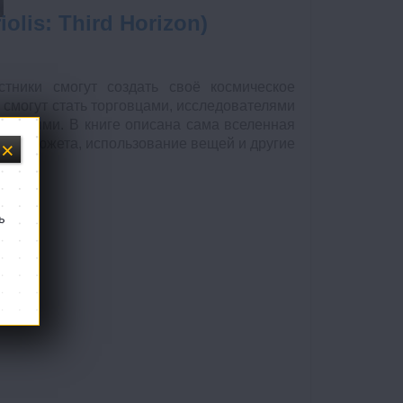
olis: Third Horizon)
стники смогут создать своё космическое
 смогут стать торговцами, исследователями
 героями. В книге описана сама вселенная
ния сюжета, использование вещей и другие
ь