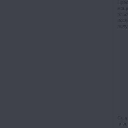
Прое
мощн
раб
иссл
полу
Сопр
повс