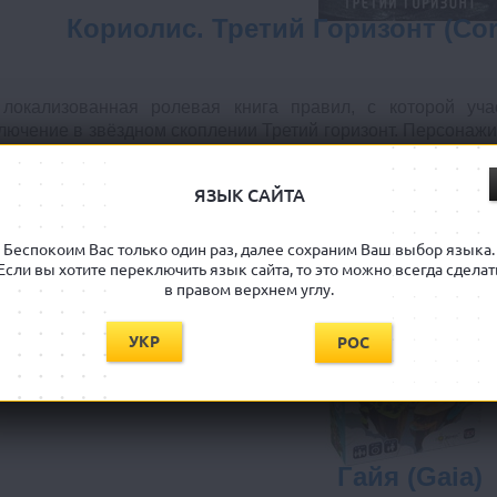
Кориолис. Третий Горизонт (Cori
локализованная ролевая книга правил, с которой уча
лючение в звёздном скоплении Третий горизонт. Персонажи
ет, воинственными наёмниками или другими космическими
вого мира, правила создания персонажей, правила построе
ЯЗЫК САЙТА
ходимые данные для отыгрывания своего приключения!
Беспокоим Вас только один раз, далее сохраним Ваш выбор языка.
Если вы хотите переключить язык сайта, то это можно всегда сделат
в правом верхнем углу.
УКР
РОС
Гайя (Gaia)