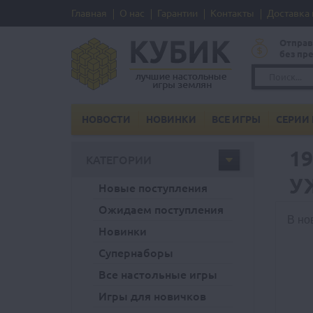
Главная
О нас
Гарантии
Контакты
Доставка 
Отправ
без пр
НОВОСТИ
НОВИНКИ
ВСЕ ИГРЫ
СЕРИИ 
1
КАТЕГОРИИ
У
Новые поступления
Ожидаем поступления
В но
Новинки
Супернаборы
Все настольные игры
Игры для новичков