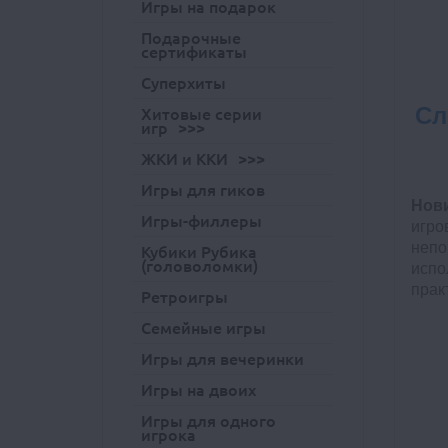
Игры на подарок
Подарочные
сертификаты
Суперхиты
Сл
Хитовые серии
игр
ЖКИ и ККИ
Игры для гиков
Нов
Игры-филлеры
игро
неп
Кубики Рубика
(головоломки)
испо
прак
Ретроигры
Семейные игры
Игры для вечеринки
Игры на двоих
Игры для одного
игрока