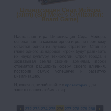
Цивилизация Сида Мейера
(англ) (Sid Meier's Civilization:
Board Game)
Настольная игра Цивилизация Сида Мейера,
основанная на компьютерной игре, по прежнему
остается одной из лучших стратегий. Став во
главе одного из народов, игроки будут развивать
их науку, культуру, технологии. Строя города и
захватывая земли своими армиями, игроки
стремятся расширить сферу своего влияния,
построив самую успешную и развитую
цивилизацию.
И, конечно, не забывайте о
для
протекторах
защиты ваших любимых игр!
272
273
274
275
276
277
278
279
280