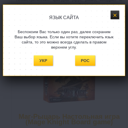
другие) разных цветов. Задача игроков -
выкладывать поочередно фишки на стол,
сохраняя в полученных рядах фишек
ЯЗЫК САЙТА
определенные закономерности, например, все
фишки должны быть только желтыми или только
Беспокоим Вас только один раз, далее сохраним
квадратами. За выложенные фишки
Ваш выбор языка. Если вы хотите переключить язык
начисляются победные очки, которые и
сайта, то это можно всегда сделать в правом
определят победителя.
верхнем углу.
УКР
РОС
Маг-Рыцарь Настольная игра
(Mage Knight Board game)