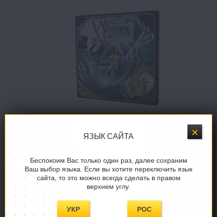
Легенды о призраках: Белая
луна (Ghost Stories: White
Moon Expansion)
ЯЗЫК САЙТА
Беспокоим Вас только один раз, далее сохраним
Расширение "Белая луна" дополняет базовую
Ваш выбор языка. Если вы хотите переключить язык
игру "Легенды о призраках", делая её ещё
сайта, то это можно всегда сделать в правом
разнообразнее. Помимо новых карт призраков и
верхнем углу.
реинкарнаций Ву-Фэна, появляются два
нововведения: жители деревушки, которых надо
УКР
РОС
спасти от смерти, проведя через портал,