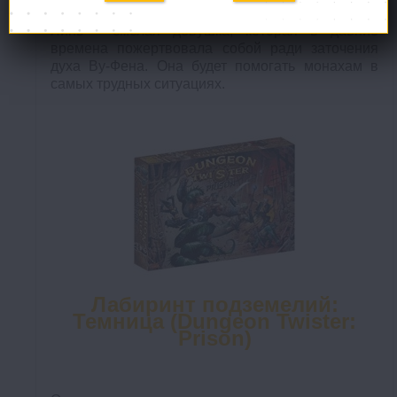
открытый в деревне. Появился персонаж Су-
Линь - смелая девушка, которая в давние
времена пожертвовала собой ради заточения
духа Ву-Фена. Она будет помогать монахам в
самых трудных ситуациях.
Лабиринт подземелий:
Темница (Dungeon Twister:
Prison)