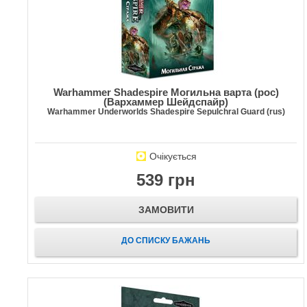
Warhammer Shadespire Могильна варта (рос)
(Вархаммер Шейдспайр)
Warhammer Underworlds Shadespire Sepulchral Guard (rus)
Очікується
539 грн
ЗАМОВИТИ
ДО СПИСКУ БАЖАНЬ