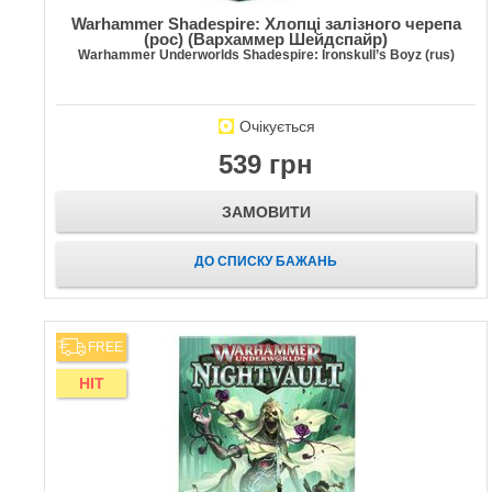
Warhammer Shadespire: Хлопці залізного черепа
(рос) (Вархаммер Шейдспайр)
Warhammer Underworlds Shadespire: Ironskull’s Boyz (rus)
Очікується
539 грн
ЗАМОВИТИ
ДО СПИСКУ БАЖАНЬ
FREE
HIT