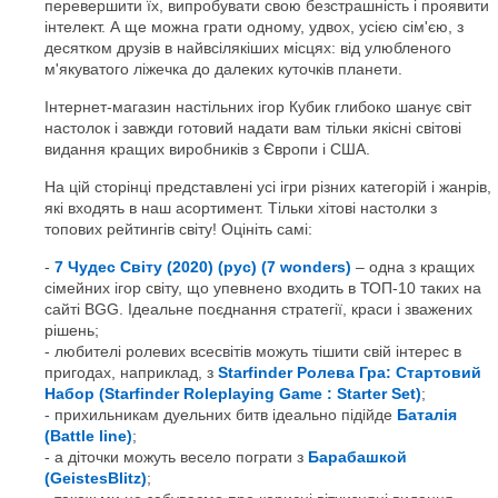
перевершити їх, випробувати свою безстрашність і проявити
інтелект. А ще можна грати одному, удвох, усією сім'єю, з
десятком друзів в найвсілякіших місцях: від улюбленого
м'якуватого ліжечка до далеких куточків планети.
Інтернет-магазин настільних ігор Кубик глибоко шанує світ
настолок і завжди готовий надати вам тільки якісні світові
видання кращих виробників з Європи і США.
На цій сторінці представлені усі ігри різних категорій і жанрів,
які входять в наш асортимент. Тільки хітові настолки з
топових рейтингів світу! Оцініть самі:
7 Чудес Світу (2020) (рус) (7 wonders)
– одна з кращих
сімейних ігор світу, що упевнено входить в ТОП-10 таких на
сайті BGG. Ідеальне поєднання стратегії, краси і зважених
рішень;
любителі ролевих всесвітів можуть тішити свій інтерес в
пригодах, наприклад, з
Starfinder Ролева Гра: Стартовий
Набор (Starfinder Roleplaying Game : Starter Set)
;
прихильникам дуельних битв ідеально підійде
Баталія
(Battle line)
;
а діточки можуть весело пограти з
Барабашкой
(GeistesBlitz)
;