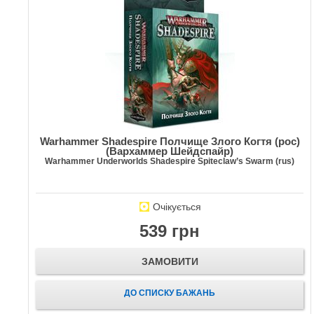
Warhammer Shadespire Полчище Злого Когтя (рос)
(Вархаммер Шейдспайр)
Warhammer Underworlds Shadespire Spiteclaw’s Swarm (rus)
Очікується
539 грн
ЗАМОВИТИ
ДО СПИСКУ БАЖАНЬ