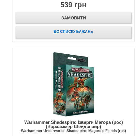
539 грн
ЗАМОВИТИ
ДО СПИСКУ БАЖАНЬ
Warhammer Shadespire: Ізверги Магора (рос)
(Вархаммер Шейдспайр)
Warhammer Underworlds Shadespire: Magore's Fiends (rus)