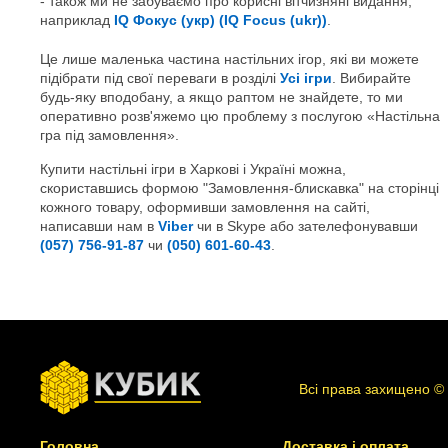
також ми не забуваємо про корисні вітчизняні видання,
наприклад
IQ Фокус (укр) (IQ Focus (ukr))
.
Це лише маленька частина настільних ігор, які ви можете
підібрати під свої переваги в розділі
Усі ігри
. Вибирайте
будь-яку вподобану, а якщо раптом не знайдете, то ми
оперативно розв'яжемо цю проблему з послугою «Настільна
гра під замовлення».
Купити настільні ігри в Харкові і Україні можна,
скориставшись формою "Замовлення-блискавка" на сторінці
кожного товару, оформивши замовлення на сайті,
написавши нам в
Viber
чи в Skype або зателефонувавши
(057) 756-91-87
чи
(050) 601-60-43
.
Всі права захищено ©
Головна
Доставка і оплата