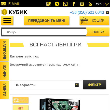
E-MAIL
Укр
Рус
+38 (050) 601 6043
КОШИК
ПЕРЕДЗВОНІТЬ МЕНІ
0
ПОШУК
КАТЕГОРІЇ
ВСІ НАСТІЛЬНІ ІГРИ
Каталог всіх ігор
Безмежний асортимент всіх настолок світу!
ЖАНРИ
ФІЛЬТР
УВІЙТИ
FREE
HIT