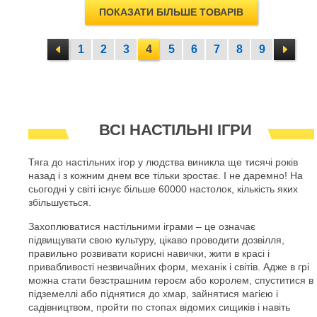
ПОКАЗАТИ БІЛЬШЕ ТОВАРІВ
1
2
3
4
5
6
7
8
9
ВСІ НАСТІЛЬНІ ІГРИ
Тяга до настільних ігор у людства виникла ще тисячі років
назад і з кожним днем все тільки зростає. І не даремно! На
сьогодні у світі існує більше 60000 настолок, кількість яких
збільшується.
Захоплюватися настільними іграми – це означає
підвищувати свою культуру, цікаво проводити дозвілля,
правильно розвивати корисні навички, жити в красі і
привабливості незвичайних форм, механік і світів. Адже в грі
можна стати безстрашним героєм або королем, спуститися в
підземеллі або піднятися до хмар, зайнятися магією і
садівництвом, пройти по стопах відомих сищиків і навіть