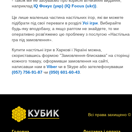
також ми не забуваємо про корисні вітчизняні видання,
наприклад
IQ Фокус (укр) (IQ Focus (ukr))
.
Це лише маленька частина настільних ігор, які ви можете
підібрати під свої переваги в розділі
Усі ігри
. Вибирайте
будь-яку вподобану, а якщо раптом не знайдете, то ми
оперативно розв'яжемо цю проблему з послугою «Настільна
гра під замовлення».
Купити настільні ігри в Харкові і Україні можна,
скориставшись формою "Замовлення-блискавка" на сторінці
кожного товару, оформивши замовлення на сайті,
написавши нам в
Viber
чи в Skype або зателефонувавши
(057) 756-91-87
чи
(050) 601-60-43
.
Всі права захищено ©
Головна
Доставка і оплата