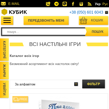
E-MAIL
Укр
Рус
+38 (050) 601 6043
КОШИК
ПЕРЕДЗВОНІТЬ МЕНІ
0
ПОШУК
КАТЕГОРІЇ
ВСІ НАСТІЛЬНІ ІГРИ
Каталог всіх ігор
Безмежний асортимент всіх настолок світу!
ЖАНРИ
ФІЛЬТР
УВІЙТИ
FREE