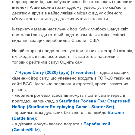
перевершити їх, випробувати свою безстрашність і проявити
інтелект. А ще можна грати одному, удвох, усією сім'єю, з
десятком друзів в найвсілякіших місцях: від улюбленого
м'якуватого ліжечка до далеких куточків планети.
Інтернет-магазин настільних ігор Кубик глибоко шанує світ
настолок і завжди готовий надати вам тільки якісні світові
видання кращих виробників з Європи і США.
На цій сторінці представлені усі ігри різних категорій і жанрів,
які входять в наш асортимент. Тільки хітові настолки з
топових рейтингів світу! Оцініть самі:
7 Чудес Світу (2020) (рус) (7 wonders)
– одна з кращих
сімейних ігор світу, що упевнено входить в ТОП-10 таких на
сайті BGG. Ідеальне поєднання стратегії, краси і зважених
рішень;
любителі ролевих всесвітів можуть тішити свій інтерес в
пригодах, наприклад, з
Starfinder Ролева Гра: Стартовий
Набор (Starfinder Roleplaying Game : Starter Set)
;
прихильникам дуельних битв ідеально підійде
Баталія
(Battle line)
;
а діточки можуть весело пограти з
Барабашкой
(GeistesBlitz)
;