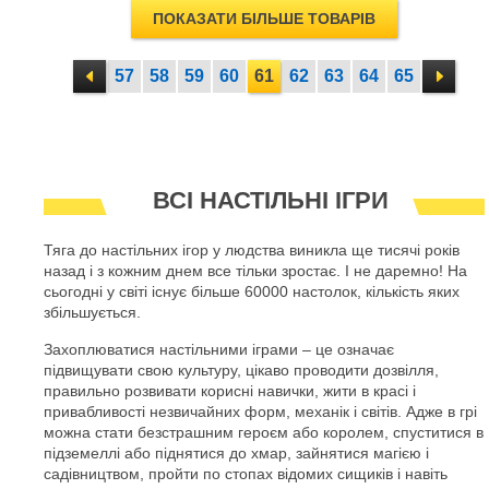
ПОКАЗАТИ БІЛЬШЕ ТОВАРІВ
57
58
59
60
61
62
63
64
65
ВСІ НАСТІЛЬНІ ІГРИ
Тяга до настільних ігор у людства виникла ще тисячі років
назад і з кожним днем все тільки зростає. І не даремно! На
сьогодні у світі існує більше 60000 настолок, кількість яких
збільшується.
Захоплюватися настільними іграми – це означає
підвищувати свою культуру, цікаво проводити дозвілля,
правильно розвивати корисні навички, жити в красі і
привабливості незвичайних форм, механік і світів. Адже в грі
можна стати безстрашним героєм або королем, спуститися в
підземеллі або піднятися до хмар, зайнятися магією і
садівництвом, пройти по стопах відомих сищиків і навіть