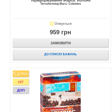
Тераформування Марса: Колонії
Terraforming Mars: Colonies
Очікується
959 грн
ЗАМОВИТИ
ДО СПИСКУ БАЖАНЬ
FREE
HIT
ДОП