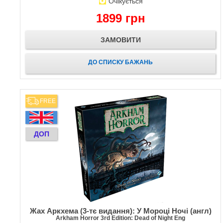
Очікується
1899 грн
ЗАМОВИТИ
ДО СПИСКУ БАЖАНЬ
FREE
ДОП
Жах Аркхема (3-тє видання): У Мороці Ночі (англ)
Arkham Horror 3rd Edition: Dead of Night Eng