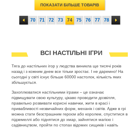
ПОКАЗАТИ БІЛЬШЕ ТОВАРІВ
70
71
72
73
74
75
76
77
78
ВСІ НАСТІЛЬНІ ІГРИ
Тяга до настільних ігор у людства виникла ще тисячі років
назад і з кожним днем все тільки зростає. І не даремно! На
сьогодні у світі існує більше 60000 настолок, кількість яких
збільшується.
Захоплюватися настільними іграми – це означає
підвищувати свою культуру, цікаво проводити дозвілля,
правильно розвивати корисні навички, жити в красі і
привабливості незвичайних форм, механік і світів. Адже в грі
можна стати безстрашним героєм або королем, спуститися в
підземеллі або піднятися до хмар, зайнятися магією і
садівництвом, пройти по стопах відомих сищиків і навіть