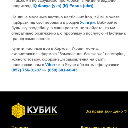
також ми не забуваємо про корисні вітчизняні видання,
наприклад
IQ Фокус (укр) (IQ Focus (ukr))
.
Це лише маленька частина настільних ігор, які ви можете
підібрати під свої переваги в розділі
Усі ігри
. Вибирайте
будь-яку вподобану, а якщо раптом не знайдете, то ми
оперативно розв'яжемо цю проблему з послугою «Настільна
гра під замовлення».
Купити настільні ігри в Харкові і Україні можна,
скориставшись формою "Замовлення-блискавка" на сторінці
кожного товару, оформивши замовлення на сайті,
написавши нам в
Viber
чи в Skype або зателефонувавши
(057) 756-91-87
чи
(050) 601-60-43
.
Всі права захищено ©
Головна
Доставка і оплата