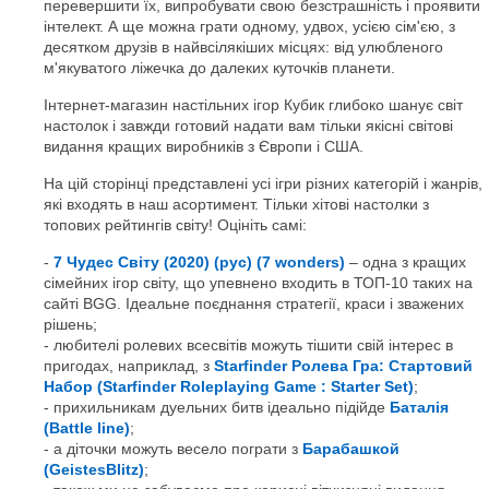
перевершити їх, випробувати свою безстрашність і проявити
інтелект. А ще можна грати одному, удвох, усією сім'єю, з
десятком друзів в найвсілякіших місцях: від улюбленого
м'якуватого ліжечка до далеких куточків планети.
Інтернет-магазин настільних ігор Кубик глибоко шанує світ
настолок і завжди готовий надати вам тільки якісні світові
видання кращих виробників з Європи і США.
На цій сторінці представлені усі ігри різних категорій і жанрів,
які входять в наш асортимент. Тільки хітові настолки з
топових рейтингів світу! Оцініть самі:
7 Чудес Світу (2020) (рус) (7 wonders)
– одна з кращих
сімейних ігор світу, що упевнено входить в ТОП-10 таких на
сайті BGG. Ідеальне поєднання стратегії, краси і зважених
рішень;
любителі ролевих всесвітів можуть тішити свій інтерес в
пригодах, наприклад, з
Starfinder Ролева Гра: Стартовий
Набор (Starfinder Roleplaying Game : Starter Set)
;
прихильникам дуельних битв ідеально підійде
Баталія
(Battle line)
;
а діточки можуть весело пограти з
Барабашкой
(GeistesBlitz)
;