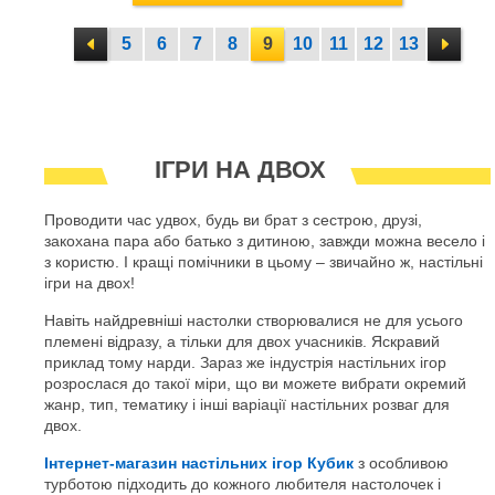
5
6
7
8
9
10
11
12
13
ІГРИ НА ДВОХ
Проводити час удвох, будь ви брат з сестрою, друзі,
закохана пара або батько з дитиною, завжди можна весело і
з користю. І кращі помічники в цьому – звичайно ж, настільні
ігри на двох!
Навіть найдревніші настолки створювалися не для усього
племені відразу, а тільки для двох учасників. Яскравий
приклад тому нарди. Зараз же індустрія настільних ігор
розрослася до такої міри, що ви можете вибрати окремий
жанр, тип, тематику і інші варіації настільних розваг для
двох.
Інтернет-магазин настільних ігор Кубик
з особливою
турботою підходить до кожного любителя настолочек і