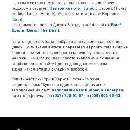
разом з дитиною можна відправитися в захоплюючу
подорож в стратегії
Квиток на потяг Junior
: Європа (Ticket
to Ride Junior : Europe) або ж зварити карткове Варення
(Jam);
і отримаєте привіт з Дикого Заходу в настільній грі
Бэнг!
Дуель (Bang! The Duel)
.
Багато ще чого можна підібрати для вашого задоволення
удвох! Тому визначайтеся з перевагами і робіть свій вибір на
користь приємного і корисного відпочинку в парі, дуеті з
найріднішими, ближчими і просто знайомими людьми. А
сторінка нашого сайту Ігри на двох допоможе вам
визначитися з таким складним вибором.
Купити настільні ігри в Харкові і Україні можна,
скориставшись "Купити в один клик", оформивши
замовлення на сайті
написавши нам в Viber
,
у Телеграм
чи зателефонувавши
(057) 756-91-87
чи
(050) 601-60-43
.