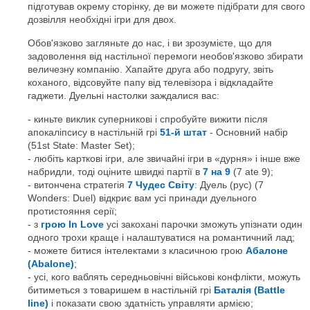
підготував окрему сторінку, де ви можете підібрати для свого
дозвілля необхідні ігри для двох.
Обов'язково загляньте до нас, і ви зрозумієте, що для
задоволення від настільної перемоги необов'язково збирати
величезну компанію. Хапайте друга або подругу, звіть
коханого, відсовуйте папу від телевізора і відкладайте
гаджети. Дуельні настолки заждалися вас:
киньте виклик суперникові і спробуйте вижити після
апокаліпсису в настільній грі
51-й штат
- Основний набір
(51st State: Master Set);
любіть карткові ігри, але звичайні ігри в «дурня» і інше вже
набридли, тоді оціните швидкі партії в
7 на 9
(7 ate 9);
витончена стратегія
7 Чудес Світу
: Дуель (рус) (7
Wonders: Duel) відкриє вам усі принади дуельного
протистояння серії;
з
грою In Love
усі закохані парочки зможуть упізнати один
одного трохи краще і налаштуватися на романтичний лад;
можете битися інтелектами з класичною грою
Абалоне
(Abalone)
;
усі, кого ваблять середньовічні військові конфлікти, можуть
битиметься з товаришем в настільній грі
Баталія (Battle
line)
і показати свою здатність управляти армією;