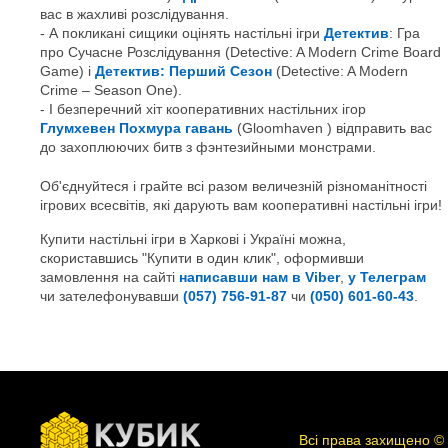
вас в жахливі розслідування.
А покликані сищики оцінять настільні ігри
Детектив
: Гра
про Сучасне Розслідування (Detective: A Modern Crime Board
Game) і
Детектив: Перший Сезон
(Detective: A Modern
Crime – Season One).
І безперечний хіт кооперативних настільних ігор
Глумхевен Похмура гавань
(Gloomhaven ) відправить вас
до захоплюючих битв з фэнтезийными монстрами.
Об'єднуйтеся і грайте всі разом величезній різноманітності
ігрових всесвітів, які дарують вам кооперативні настільні ігри!
Купити настільні ігри в Харкові і Україні можна,
скориставшись "Купити в один клик", оформивши
замовлення на сайті
написавши нам в Viber
,
у Телеграм
чи зателефонувавши
(057) 756-91-87
чи
(050) 601-60-43
.
Всі права захищено ©