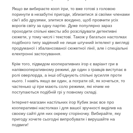
Якщо ви вибираєте кооп ігри, то вже готові з головою
поринути в незабутні пригоди, зблизитися зі своїми членами
сім'ї або друзями, злитися воєдино, щоб провчити усіх
ворогів світу за одну партію. Дуже популярно зараз
проходити спільні квесты або розслідувати детективні
сюжети, у тому числі і текстові. Також у багатьох настолках
подібного типу задіяний не лише штучний інтелект у вигляді
продуманої і збалансованої сюжетної лінії, але і спеціальні
електронні застосування.
Крім того, підвидом кооперативних ігор є варіант гри в
напівкооперативному режимі, де один з гравців виступає в
ролі оверлорда, а інші об'єднують спільні зусилля проти
нього. І навіть якщо ви один, а пограти ой, як хочеться, то
частенько ці ігри мають соло режими, які нічим не
поступаються подібній грі у повному складі.
Інтернет-магазин настільних ігор Кубик знає все про
кооперативні настолках і для вашої зручності виділив на
своєму сайті для них окрему сторіночку. Вибирайте, яку
пригоду хочете сьогодні випробувати і вирушайте на
подвиги!