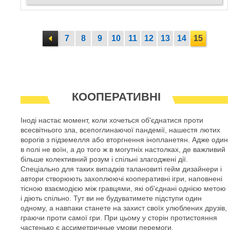
7
8
9
10
11
12
13
14
15
КООПЕРАТИВНІ
Іноді настає момент, коли хочеться об'єднатися проти
всесвітнього зла, всепоглинаючої пандемії, нашестя лютих
ворогів з підземелля або вторгнення інопланетян. Адже один
в полі не воїн, а до того ж в могутніх настолках, де важливий
більше колективний розум і спільні злагоджені дії.
Спеціально для таких випадків талановиті гейм дизайнери і
автори створюють захоплюючі кооперативні ігри, наповнені
тісною взаємодією між гравцями, які об'єднані однією метою
і діють спільно. Тут ви не будуватимете підступи один
одному, а навпаки станете на захист своїх улюблених друзів,
граючи проти самої гри. При цьому у сторін протистояння
частенько є ассиметричные умови перемоги.