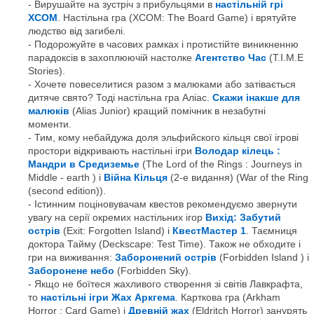
Вирушайте на зустріч з прибульцями в
настільній грі
XСОМ
. Настільна гра (XCOM: The Board Game) і врятуйте
людство від загибелі.
Подорожуйте в часових рамках і протистійте виникненню
парадоксів в захоплюючій настолке
Агентство Час
(T.I.M.E
Stories).
Хочете повеселитися разом з малюками або затівається
дитяче свято? Тоді настільна гра Аліас.
Скажи інакше для
малюків
(Alias Junior) кращий помічник в незабутні
моменти.
Тим, кому небайдужа доля эльфийского кільця свої ігрові
простори відкривають настільні ігри
Володар кілець :
Мандри в Средиземье
(The Lord of the Rings : Journeys in
Middle - earth ) і
Війна Кільця
(2-е видання) (War of the Ring
(second edition)).
Істинним поціновувачам квестов рекомендуємо звернути
увагу на серії окремих настільних ігор
Вихід: Забутий
острів
(Exit: Forgotten Island) і
КвестМастер 1
. Таємниця
доктора Тайму (Deckscape: Test Time). Також не обходите і
гри на виживання:
Заборонений острів
(Forbidden Island ) і
Заборонене небо
(Forbidden Sky).
Якщо не боїтеся жахливого створення зі світів Лавкрафта,
то
настільні ігри Жах Аркгема
. Карткова гра (Arkham
Horror : Card Game) і
Древній жах
(Eldritch Horror) занурять