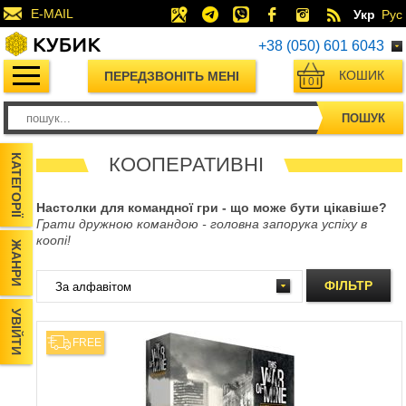
E-MAIL
Укр
Рус
+38 (050) 601 6043
КОШИК
ПЕРЕДЗВОНІТЬ МЕНІ
0
ПОШУК
КАТЕГОРІЇ
КООПЕРАТИВНІ
Настолки для командної гри - що може бути цікавіше?
Грати дружною командою - головна запорука успіху в
коопі!
ЖАНРИ
ФІЛЬТР
УВІЙТИ
FREE