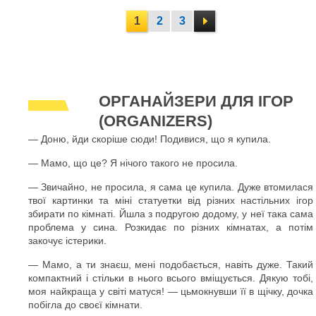
1
2
3
ОРГАНАЙЗЕРИ ДЛЯ ІГОР
(ORGANIZERS)
— Доню, йди скоріше сюди! Подивися, що я купила.
— Мамо, що це? Я нічого такого не просила.
— Звичайно, не просила, я сама це купила. Дуже втомилася
твої картинки та міні статуетки від різних настільних ігор
збирати по кімнаті. Йшла з подругою додому, у неї така сама
проблема у сина. Розкидає по різних кімнатах, а потім
закочує істерики.
— Мамо, а ти знаєш, мені подобається, навіть дуже. Такий
компактний і стільки в нього всього вміщується. Дякую тобі,
моя найкраща у світі матуся! — цьмокнувши її в щічку, дочка
побігла до своєї кімнати.