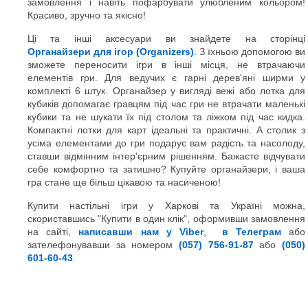
замовлення і навіть пофарбувати улюбленим кольором!
Красиво, зручно та якісно!
Ці та інші аксесуари ви знайдете на сторінці
Органайзери для ігор (Organizers)
. З їхньою допомогою ви
зможете переносити ігри в інші місця, не втрачаючи
елементів гри. Для ведучих є гарні дерев'яні ширми у
комплекті 6 штук. Органайзер у вигляді вежі або лотка для
кубиків допомагає гравцям під час гри не втрачати маленькі
кубики та не шукати їх під столом та ліжком під час кидка.
Компактні лотки для карт ідеальні та практичні. А столик з
усіма елементами до гри подарує вам радість та насолоду,
ставши відмінним інтер'єрним рішенням. Бажаєте відчувати
себе комфортно та затишно? Купуйте органайзери, і ваша
гра стане ще більш цікавою та насиченою!
Купити настільні ігри у Харкові та Україні можна,
скориставшись "Купити в один клік", оформивши замовлення
на сайті,
написавши нам у Viber
,
в Телеграм
або
зателефонувавши за номером
(057) 756-91-87
або
(050)
601-60-43
.