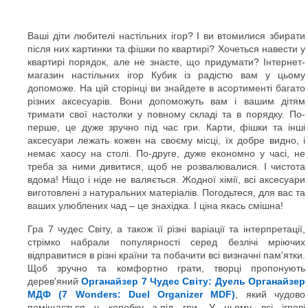
Ваші діти любителі настільних ігор? І ви втомилися збирати
після них картинки та фішки по квартирі? Хочеться навести у
квартирі порядок, але не знаєте, що придумати? Інтернет-
магазин настільних ігор Кубик із радістю вам у цьому
допоможе. На цій сторінці ви знайдете в асортименті багато
різних аксесуарів. Вони допоможуть вам і вашим дітям
тримати свої настолки у повному складі та в порядку. По-
перше, це дуже зручно під час гри. Карти, фішки та інші
аксесуари лежать кожен на своєму місці, їх добре видно, і
немає хаосу на столі. По-друге, дуже економно у часі, не
треба за ними дивитися, щоб не розвалювалися. І чистота
вдома! Ніщо і ніде не валяється. Жодної хімії, всі аксесуари
виготовлені з натуральних матеріалів. Погодьтеся, для вас та
ваших улюблених чад – це знахідка. І ціна якась смішна!
Гра 7 чудес Світу, а також її різні варіації та інтерпретації,
стрімко набрали популярності серед безлічі мріючих
відправитися в різні країни та побачити всі визначні пам'ятки.
Щоб зручно та комфортно грати, творці пропонують
дерев'яний
Органайзер 7 Чудес Світу: Дуель Органайзер
МДФ (7 Wonders: Duel Organizer MDF)
, який чудово
поміщається у коробку з-під гри. У ньому всі ігрові