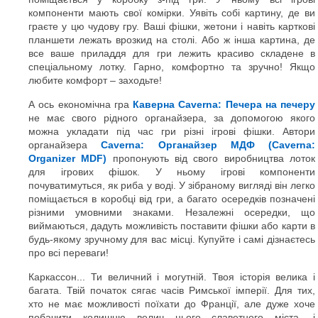
компоненти мають свої комірки. Уявіть собі картину, де ви
граєте у цю чудову гру. Ваші фішки, жетони і навіть карткові
планшети лежать врозкид на столі. Або ж інша картина, де
все ваше приладдя для гри лежить красиво складене в
спеціальному лотку. Гарно, комфортно та зручно! Якщо
любите комфорт – заходьте!
А ось економічна гра
Каверна Caverna: Печера на печеру
не має свого рідного органайзера, за допомогою якого
можна укладати під час гри різні ігрові фішки. Автори
органайзера
Caverna: Органайзер МДФ (Caverna:
Organizer MDF)
пропонують від свого виробництва лоток
для ігрових фішок. У ньому ігрові компоненти
почуватимуться, як риба у воді. У зібраному вигляді він легко
поміщається в коробці від гри, а багато осередків позначені
різними умовними знаками. Незалежні осередки, що
виймаються, дадуть можливість поставити фішки або карти в
будь-якому зручному для вас місці. Купуйте і самі дізнаєтесь
про всі переваги!
Каркассон... Ти величний і могутній. Твоя історія велика і
багата. Твій початок сягає часів Римської імперії. Для тих,
хто не має можливості поїхати до Франції, але дуже хоче
побачити колишню велич цього славетного міста, і