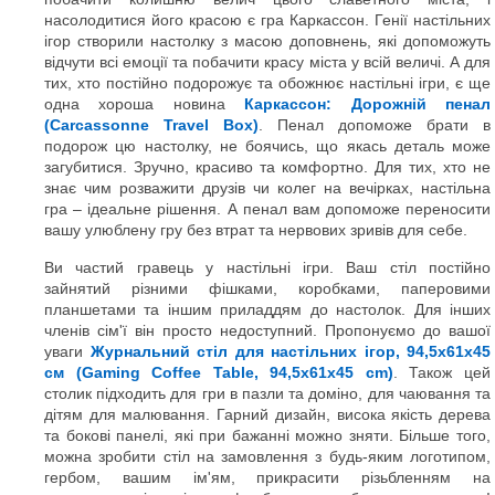
насолодитися його красою є гра Каркассон. Генії настільних
ігор створили настолку з масою доповнень, які допоможуть
відчути всі емоції та побачити красу міста у всій величі. А для
тих, хто постійно подорожує та обожнює настільні ігри, є ще
одна хороша новина
Каркассон: Дорожній пенал
(Carcassonne Travel Box)
. Пенал допоможе брати в
подорож цю настолку, не боячись, що якась деталь може
загубитися. Зручно, красиво та комфортно. Для тих, хто не
знає чим розважити друзів чи колег на вечірках, настільна
гра – ідеальне рішення. А пенал вам допоможе переносити
вашу улюблену гру без втрат та нервових зривів для себе.
Ви частий гравець у настільні ігри. Ваш стіл постійно
зайнятий різними фішками, коробками, паперовими
планшетами та іншим приладдям до настолок. Для інших
членів сім'ї він просто недоступний. Пропонуємо до вашої
уваги
Журнальний стіл для настільних ігор, 94,5х61х45
см (Gaming Coffee Table, 94,5х61х45 cm)
. Також цей
столик підходить для гри в пазли та доміно, для чаювання та
дітям для малювання. Гарний дизайн, висока якість дерева
та бокові панелі, які при бажанні можно зняти. Більше того,
можна зробити стіл на замовлення з будь-яким логотипом,
гербом, вашим ім'ям, прикрасити різьбленням на