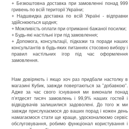
+ Безкоштовна доставка при замовленні понад 999
гривень по всій території України;
+ Надшвидка доставка по всій Україні - відправки
здійснюються щодня;
+ Можливість оплати при отриманні бажаної посилки;
+ Будь-які настільні ігри під замовлення;
+ Допомога, консультації, підказки та поради наших
консультантів в будь-яких питаннях стосовно вибору і
правил настільних ігор під час оформлення
замовлення.
Нам довіряють і якщо хоч раз придбали настолку в
магазині Кубик, завжди повертаються за "добавкою".
Адже за час свого існування ми виконали понад
п'ятдесят тисяч замовлень і 99,9% наших гостей і
відвідувачів залишилися задоволені. До того ж ми
завжди прислухаємося до ваших порад і кожен день
намагаємося стати ще краще, удосконалюємо сервіс
обслуговування, робимо функціонал користування і