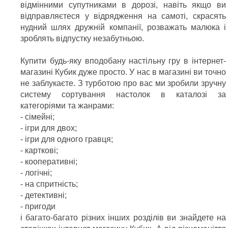
відмінними супутниками в дорозі, навіть якщо ви
відправляєтеся у відрядження на самоті, скрасять
нудний шлях дружній компанії, розважать малюка і
зроблять відпустку незабутньою.
Купити будь-яку вподобану настільну гру в інтернет-
магазині Кубик дуже просто. У нас в магазині ви точно
не заблукаєте. З турботою про вас ми зробили зручну
систему сортування настолок в каталозі за
категоріями та жанрами:
- сімейні;
- ігри для двох;
- ігри для одного гравця;
- карткові;
- кооперативні;
- логічні;
- на спритність;
- детективні;
- пригоди
і багато-багато різних інших розділів ви знайдете на