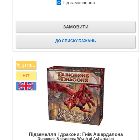
Під замовлення
ЗАМОВИТИ
ДО СПИСКУ БАЖАНЬ
FREE
HIT
Підземелля і дракони: Гнів Ашардалона
Dungeons & dragons: Wrath of Ashardalon