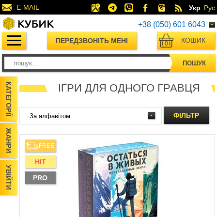
E-MAIL
Укр
Рус
+38 (050) 601 6043
КОШИК
ПЕРЕДЗВОНІТЬ МЕНІ
0
ПОШУК
КАТЕГОРІЇ
ІГРИ ДЛЯ ОДНОГО ГРАВЦЯ
ФІЛЬТР
ЖАНРИ
FREE
HIT
УВІЙТИ
PRO