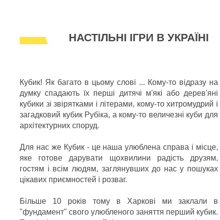
НАСТІЛЬНІ ІГРИ В УКРАЇНІ
Кубик! Як багато в цьому слові ... Кому-то відразу на
думку спадають їх перші дитячі м'які або дерев'яні
кубики зі звірятками і літерами, кому-то хитромудрий і
загадковий кубик Рубіка, а кому-то величезні куби для
архітектурних споруд.
Для нас же Кубик - це наша улюблена справа і місце,
яке готове дарувати щохвилини радість друзям,
гостям і всім людям, заглянувших до нас у пошуках
цікавих приємностей і розваг.
Більше 10 років тому в Харкові ми заклали в
"фундамент" свого улюбленого заняття перший кубик.