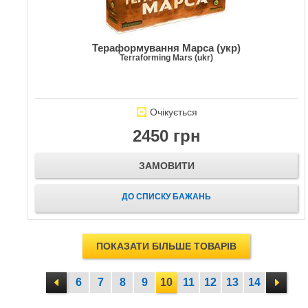
Тераформування Марса (укр)
Terraforming Mars (ukr)
Очікується
2450 грн
ЗАМОВИТИ
ДО СПИСКУ БАЖАНЬ
ПОКАЗАТИ БІЛЬШЕ ТОВАРІВ
6
7
8
9
10
11
12
13
14