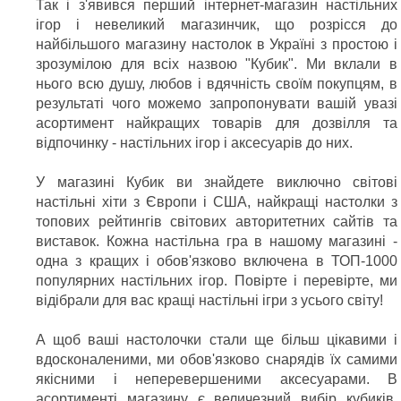
Так і з'явився перший інтернет-магазин настільних
ігор і невеликий магазинчик, що розрісся до
найбільшого магазину настолок в Україні з простою і
зрозумілою для всіх назвою "Кубик". Ми вклали в
нього всю душу, любов і вдячність своїм покупцям, в
результаті чого можемо запропонувати вашій увазі
асортимент найкращих товарів для дозвілля та
відпочинку - настільних ігор і аксесуарів до них.
У магазині Кубик ви знайдете виключно світові
настільні хіти з Європи і США, найкращі настолки з
топових рейтингів світових авторитетних сайтів та
виставок. Кожна настільна гра в нашому магазині -
одна з кращих і обов'язково включена в ТОП-1000
популярних настільних ігор. Повірте і перевірте, ми
відібрали для вас кращі настільні ігри з усього світу!
А щоб ваші настолочки стали ще більш цікавими і
вдосконаленими, ми обов'язково снарядів їх самими
якісними і неперевершеними аксесуарами. В
асортименті магазину є величезний вибір кубиків,