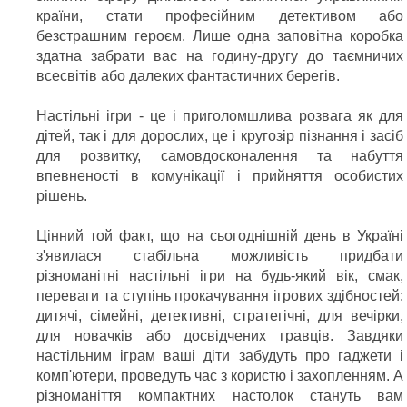
країни, стати професійним детективом або
безстрашним героєм. Лише одна заповітна коробка
здатна забрати вас на годину-другу до таємничих
всесвітів або далеких фантастичних берегів.
Настільні ігри - це і приголомшлива розвага як для
дітей, так і для дорослих, це і кругозір пізнання і засіб
для розвитку, самовдосконалення та набуття
впевненості в комунікації і прийняття особистих
рішень.
Цінний той факт, що на сьогоднішній день в Україні
з'явилася стабільна можливість придбати
різноманітні настільні ігри на будь-який вік, смак,
переваги та ступінь прокачування ігрових здібностей:
дитячі, сімейні, детективні, стратегічні, для вечірки,
для новачків або досвідчених гравців. Завдяки
настільним іграм ваші діти забудуть про гаджети і
комп'ютери, проведуть час з користю і захопленням. А
різноманіття компактних настолок стануть вам