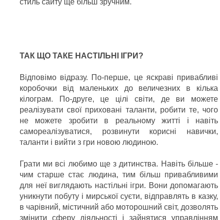
стиль сайту ще більш зручним.
ТАК ЩО ТАКЕ НАСТІЛЬНІ ІГРИ?
Відповімо відразу. По-перше, це яскраві привабливі
коробочки від маленьких до величезних в кілька
кілограм. По-друге, це цілі світи, де ви можете
реалізувати свої приховані таланти, робити те, чого
не можете зробити в реальному житті і навіть
самореалізуватися, розвинути корисні навички,
таланти і вийти з гри новою людиною.
Грати ми всі любимо ще з дитинства. Навіть більше -
чим старше стає людина, тим більш привабливими
для неї виглядають настільні ігри. Вони допомагають
уникнути побуту і мирської суєти, відправлять в казку,
в чарівний, містичний або моторошний світ, дозволять
змінити сферу діяльності і зайнятися управлінням