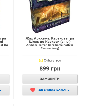
гра
Жах Аркхема. Карткова гра
л)
Шлях до Каркози (англ)
of the
Arkham Horror: Card Game Path to
Carcosa (eng)
Очікується
899 грн
ЗАМОВИТИ
Ь
ДО СПИСКУ БАЖАНЬ