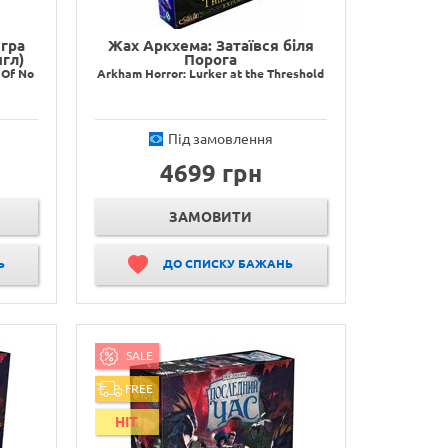
гра
Жах Аркхема: Затаївся біля
гл)
Порога
 Of No
Arkham Horror: Lurker at the Threshold
Під замовлення
4699 грн
ЗАМОВИТИ
Ь
ДО СПИСКУ БАЖАНЬ
SALE
FREE
HIT