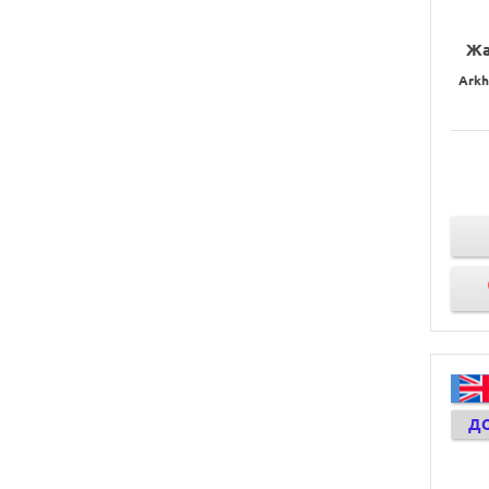
Жа
Arkh
Д