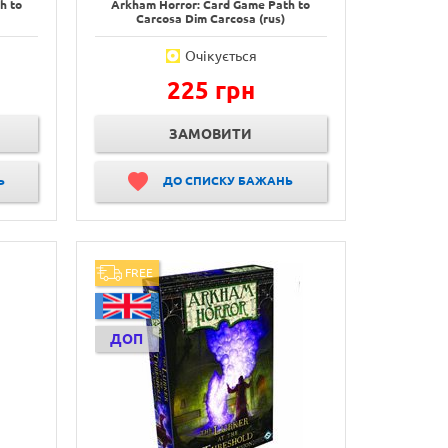
h to
Arkham Horror: Card Game Path to
Carcosa Dim Carcosa (rus)
Очікується
225 грн
ЗАМОВИТИ
Ь
ДО СПИСКУ БАЖАНЬ
FREE
ДОП