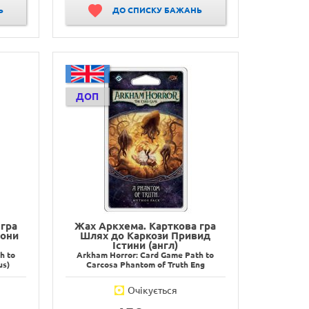
Ь
ДО СПИСКУ БАЖАНЬ
ДОП
гра
Жах Аркхема. Карткова гра
мони
Шлях до Каркози Привид
Істини (англ)
h to
Arkham Horror: Card Game Path to
us)
Carcosa Phantom of Truth Eng
Очікується