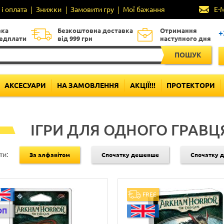
і оплата
Знижки
Замовити гру
Мої бажання
E-
вка
Безкоштовна доставка
Отримання
+
редплати
від 999 грн
наступного дня
ПОШУК
АКСЕСУАРИ
НА ЗАМОВЛЕННЯ
АКЦІЇ!!!
ПРОТЕКТОРИ
ІГРИ ДЛЯ ОДНОГО ГРАВЦ
ти:
За алфавітом
Спочатку дешевше
Спочатку 
FREE
ОП