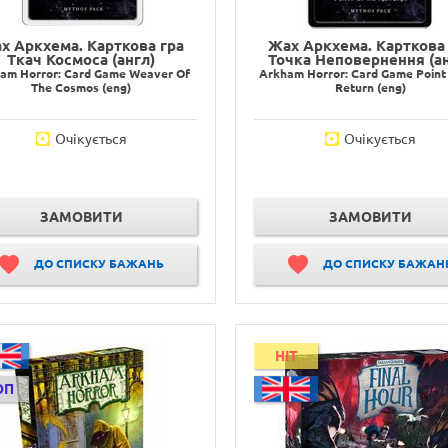
х Аркхема. Карткова гра
Жах Аркхема. Карткова 
Ткач Космоса (англ)
Точка Неповернення (ан
am Horror: Card Game Weaver Of
Arkham Horror: Card Game Point
The Cosmos (eng)
Return (eng)
Очікується
Очікується
ЗАМОВИТИ
ЗАМОВИТИ
ДО СПИСКУ БАЖАНЬ
ДО СПИСКУ БАЖАН
HIT
ОП