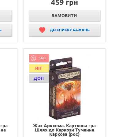
459 грн
ЗАМОВИТИ
Ь
ДО СПИСКУ БАЖАНЬ
SALE
HIT
ДОП
гра
Жах Аркхема. Карткова гра
нна
Шлях до Каркози Туманна
Каркоза (рос)