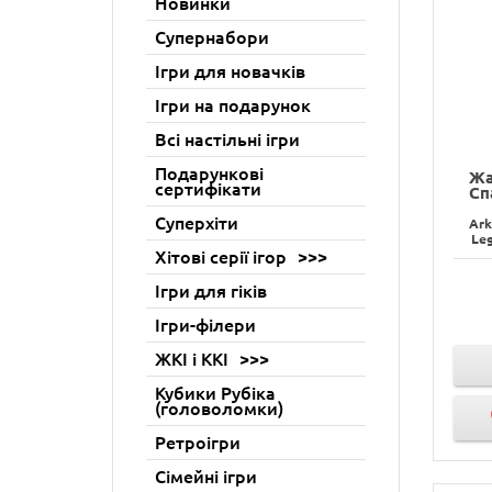
Новинки
Супернабори
Ігри для новачків
Ігри на подарунок
Всі настільні ігри
Подарункові
Жа
сертифікати
Сп
Суперхіти
Ark
Leg
Хітові серії ігор
Ігри для гіків
Ігри-філери
ЖКІ і ККІ
Кубики Рубіка
(головоломки)
Ретроігри
Сімейні ігри