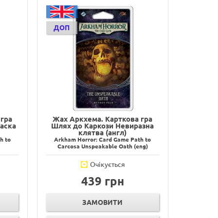
ДОП
гра
Жах Аркхема. Карткова гра
аска
Шлях до Каркози Невиразна
клятва (англ)
h to
Arkham Horror: Card Game Path to
Carcosa Unspeakable Oath (eng)
Очікується
439 грн
ЗАМОВИТИ