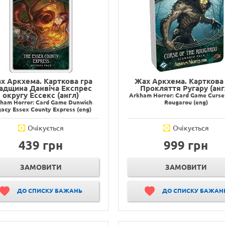
х Аркхема. Карткова гра
Жах Аркхема. Карткова 
адщина Данвіча Експрес
Прокляття Ругару (анг
округу Ессекс (англ)
Arkham Horror: Card Game Curse 
ham Horror: Card Game Dunwich
Rougarou (eng)
acy Essex County Express (eng)
Очікується
Очікується
439 грн
999 грн
ЗАМОВИТИ
ЗАМОВИТИ
ДО СПИСКУ БАЖАНЬ
ДО СПИСКУ БАЖАН