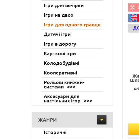
Ігри для вечірки
Ігри на двох
Ігри для одного гравця
Д
Дитячі ігри
Ігри в дорогу
Карткові ігри
Колодобудівні
Кооперативні
Жа
Шля
Рольові книжки-
системи
Ar
Аксесуари для
настільних ігор
ЖАНРИ
Історичні