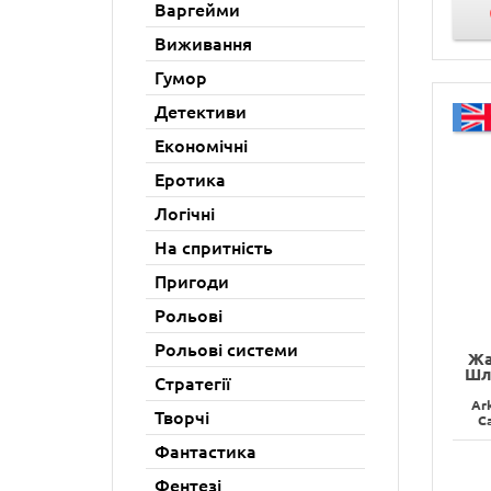
Варгейми
Виживання
Гумор
Детективи
Економічні
Еротика
Логічні
На спритність
Пригоди
Рольові
Рольові системи
Жа
Шл
Стратегії
Ar
Творчі
Ca
Фантастика
Фентезі