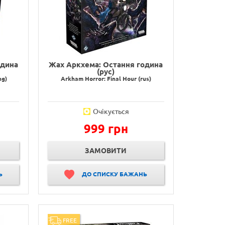
одина
Жах Аркхема: Остання година
(рус)
ng)
Arkham Horror: Final Hour (rus)
Очікується
999 грн
ЗАМОВИТИ
Ь
ДО СПИСКУ БАЖАНЬ
FREE