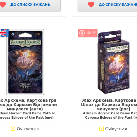
ДО СПИСКУ БАЖАНЬ
ДО СПИСКУ БАЖАН
SALE
х Аркхема. Карткова гра
Жах Аркхема. Карткова 
ях до Каркози Відгомони
Шлях до Каркози Відго
минулого (англ)
минулого (рос)
kham Horror: Card Game Path to
Arkham Horror: Card Game Pat
rcosa Echoes of the Past (eng)
Carcosa Echoes of the Past (r
Очікується
Очікується