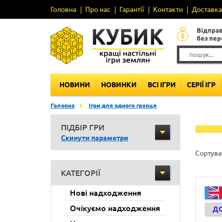
Головна
Про нас
Гарантії
Контакти
Доставка 
Відпра
без пе
НОВИНИ
НОВИНКИ
ВСІ ІГРИ
СЕРІЇ ІГР
Головна
Ігри для одного гравця
ПІДБІР ГРИ
Скинути параметри
Сортува
КАТЕГОРІЇ
Нові надходження
Очікуємо надходження
Д