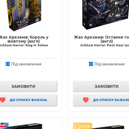
Жах Аркхема: Король у
Жах Аркхема: Остання г
жовтому (англ)
(англ)
Arkham Horror: King in Yellow
Arkham Horror: Final Hour (e
Під замовлення
Під замовлення
ЗАМОВИТИ
ЗАМОВИТИ
ДО СПИСКУ БАЖАНЬ
ДО СПИСКУ БАЖАН
FREE