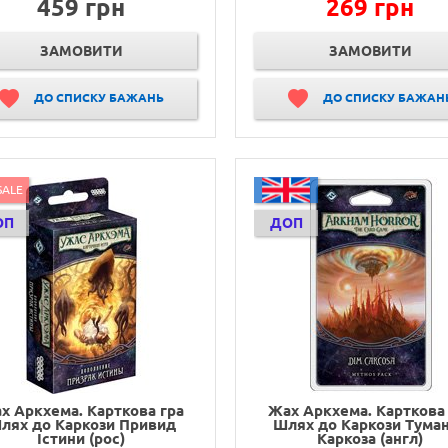
459 грн
269 грн
ЗАМОВИТИ
ЗАМОВИТИ
ДО СПИСКУ БАЖАНЬ
ДО СПИСКУ БАЖАН
SALE
ОП
ДОП
х Аркхема. Карткова гра
Жах Аркхема. Карткова 
лях до Каркози Привид
Шлях до Каркози Тума
Істини (рос)
Каркоза (англ)