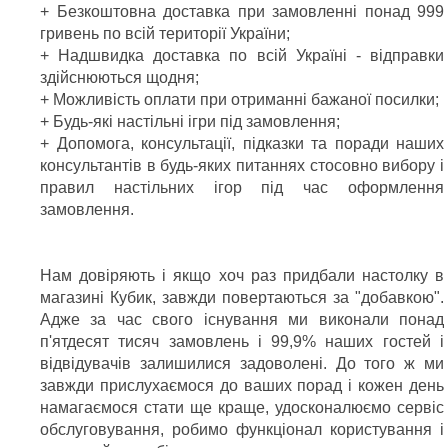
+ Безкоштовна доставка при замовленні понад 999
гривень по всій території України;
+ Надшвидка доставка по всій Україні - відправки
здійснюються щодня;
+ Можливість оплати при отриманні бажаної посилки;
+ Будь-які настільні ігри під замовлення;
+ Допомога, консультації, підказки та поради наших
консультантів в будь-яких питаннях стосовно вибору і
правил настільних ігор під час оформлення
замовлення.
Нам довіряють і якщо хоч раз придбали настолку в
магазині Кубик, завжди повертаються за "добавкою".
Адже за час свого існування ми виконали понад
п'ятдесят тисяч замовлень і 99,9% наших гостей і
відвідувачів залишилися задоволені. До того ж ми
завжди прислухаємося до ваших порад і кожен день
намагаємося стати ще краще, удосконалюємо сервіс
обслуговування, робимо функціонал користування і