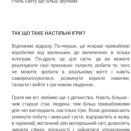
стиль сайту ще більш зручним.
ТАК ЩО ТАКЕ НАСТІЛЬНІ ІГРИ?
Відповімо відразу. По-перше, це яскраві привабливі
коробочки від маленьких до величезних в кілька
кілограм. По-друге, це цілі світи, де ви можете
реалізувати свої приховані таланти, робити те, чого
не можете зробити в реальному житті і навіть
самореалізуватися, розвинути корисні навички,
таланти і вийти з гри новою людиною.
Грати ми всі любимо ще з дитинства. Навіть більше -
чим старше стає людина, тим більш привабливими
для неї виглядають настільні ігри. Вони допомагають
уникнути побуту і мирської суєти, відправлять в казку,
в чарівний, містичний або моторошний світ, дозволять
змінити сферу діяльності і зайнятися управлінням