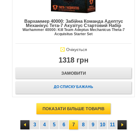
Вархаммер 40000: Забійна Команда Адептус
Механікус Тета-7 Акузітус Стартовий Набір
Warhammer 40000: Kill Team Adeptus Mechanicus Theta-7
Acquisitus Starter Set
Очікується
1318 грн
ЗАМОВИТИ
ДО СПИСКУ БАЖАНЬ
ПОКАЗАТИ БІЛЬШЕ ТОВАРІВ
3
4
5
6
7
8
9
10
11