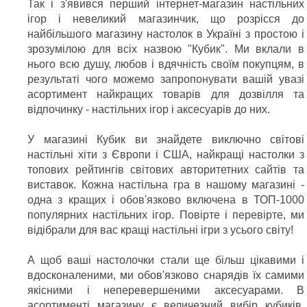
Так і з'явився перший інтернет-магазин настільних
ігор і невеликий магазинчик, що розрісся до
найбільшого магазину настолок в Україні з простою і
зрозумілою для всіх назвою "Кубик". Ми вклали в
нього всю душу, любов і вдячність своїм покупцям, в
результаті чого можемо запропонувати вашій увазі
асортимент найкращих товарів для дозвілля та
відпочинку - настільних ігор і аксесуарів до них.
У магазині Кубик ви знайдете виключно світові
настільні хіти з Європи і США, найкращі настолки з
топових рейтингів світових авторитетних сайтів та
виставок. Кожна настільна гра в нашому магазині -
одна з кращих і обов'язково включена в ТОП-1000
популярних настільних ігор. Повірте і перевірте, ми
відібрали для вас кращі настільні ігри з усього світу!
А щоб ваші настолочки стали ще більш цікавими і
вдосконаленими, ми обов'язково снарядів їх самими
якісними і неперевершеними аксесуарами. В
асортименті магазину є величезний вибір кубиків,