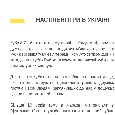
НАСТІЛЬНІ ІГРИ В УКРАЇНІ
Кубик! Як багато в цьому слові ... Кому-то відразу на
думку спадають їх перші дитячі м'які або дерев'яні
кубики зі звірятками і літерами, кому-то хитромудрий і
загадковий кубик Рубіка, а кому-то величезні куби для
архітектурних споруд.
Для нас же Кубик - це наша улюблена справа і місце,
яке готове дарувати щохвилини радість друзям,
гостям і всім людям, заглянувших до нас у пошуках
цікавих приємностей і розваг.
Більше 10 років тому в Харкові ми заклали в
"фундамент" свого улюбленого заняття перший кубик.