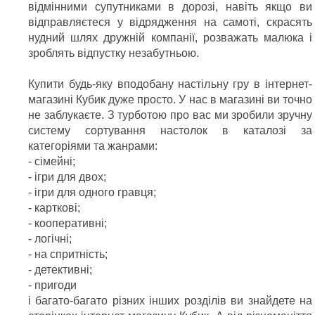
відмінними супутниками в дорозі, навіть якщо ви
відправляєтеся у відрядження на самоті, скрасять
нудний шлях дружній компанії, розважать малюка і
зроблять відпустку незабутньою.
Купити будь-яку вподобану настільну гру в інтернет-
магазині Кубик дуже просто. У нас в магазині ви точно
не заблукаєте. З турботою про вас ми зробили зручну
систему сортування настолок в каталозі за
категоріями та жанрами:
- сімейні;
- ігри для двох;
- ігри для одного гравця;
- карткові;
- кооперативні;
- логічні;
- на спритність;
- детективні;
- пригоди
і багато-багато різних інших розділів ви знайдете на