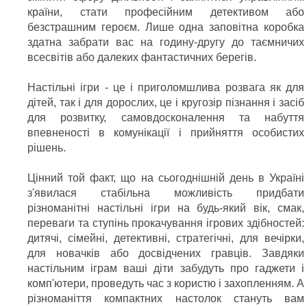
країни, стати професійним детективом або
безстрашним героєм. Лише одна заповітна коробка
здатна забрати вас на годину-другу до таємничих
всесвітів або далеких фантастичних берегів.
Настільні ігри - це і приголомшлива розвага як для
дітей, так і для дорослих, це і кругозір пізнання і засіб
для розвитку, самовдосконалення та набуття
впевненості в комунікації і прийняття особистих
рішень.
Цінний той факт, що на сьогоднішній день в Україні
з'явилася стабільна можливість придбати
різноманітні настільні ігри на будь-який вік, смак,
переваги та ступінь прокачування ігрових здібностей:
дитячі, сімейні, детективні, стратегічні, для вечірки,
для новачків або досвідчених гравців. Завдяки
настільним іграм ваші діти забудуть про гаджети і
комп'ютери, проведуть час з користю і захопленням. А
різноманіття компактних настолок стануть вам