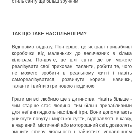
стиль сайту ще більш зручним.
ТАК ЩО ТАКЕ НАСТІЛЬНІ ІГРИ?
Відповімо відразу. По-перше, це яскраві привабливі
коробочки від маленьких до величезних в кілька
кілограм. По-друге, це цілі світи, де ви можете
реалізувати свої приховані таланти, робити те, чого
не можете зробити в реальному житті і навіть
самореалізуватися, розвинути корисні навички,
таланти і вийти з гри новою людиною.
Грати ми всі любимо ще з дитинства. Навіть більше -
чим старше стає людина, тим більш привабливими
для неї виглядають настільні ігри. Вони допомагають
уникнути побуту і мирської суєти, відправлять в казку,
в чарівний, містичний або моторошний світ, дозволять
змінити сферу діяльності і зайнятися управлінням