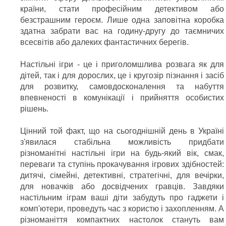
країни, стати професійним детективом або
безстрашним героєм. Лише одна заповітна коробка
здатна забрати вас на годину-другу до таємничих
всесвітів або далеких фантастичних берегів.
Настільні ігри - це і приголомшлива розвага як для
дітей, так і для дорослих, це і кругозір пізнання і засіб
для розвитку, самовдосконалення та набуття
впевненості в комунікації і прийняття особистих
рішень.
Цінний той факт, що на сьогоднішній день в Україні
з'явилася стабільна можливість придбати
різноманітні настільні ігри на будь-який вік, смак,
переваги та ступінь прокачування ігрових здібностей:
дитячі, сімейні, детективні, стратегічні, для вечірки,
для новачків або досвідчених гравців. Завдяки
настільним іграм ваші діти забудуть про гаджети і
комп'ютери, проведуть час з користю і захопленням. А
різноманіття компактних настолок стануть вам