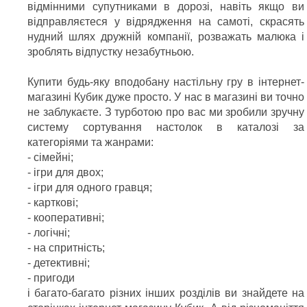
відмінними супутниками в дорозі, навіть якщо ви
відправляєтеся у відрядження на самоті, скрасять
нудний шлях дружній компанії, розважать малюка і
зроблять відпустку незабутньою.
Купити будь-яку вподобану настільну гру в інтернет-
магазині Кубик дуже просто. У нас в магазині ви точно
не заблукаєте. З турботою про вас ми зробили зручну
систему сортування настолок в каталозі за
категоріями та жанрами:
- сімейні;
- ігри для двох;
- ігри для одного гравця;
- карткові;
- кооперативні;
- логічні;
- на спритність;
- детективні;
- пригоди
і багато-багато різних інших розділів ви знайдете на