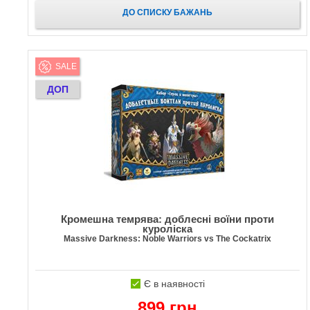
ДО СПИСКУ БАЖАНЬ
SALE
ДОП
Кромешна темрява: доблесні воїни проти
куроліска
Massive Darkness: Noble Warriors vs The Cockatrix
Є в наявності
899 грн