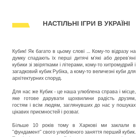
НАСТІЛЬНІ ІГРИ В УКРАЇНІ
Кубик! Як багато в цьому слові ... Кому-то відразу на
думку спадають їх перші дитячі м'які або дерев'яні
кубики зі звірятками і літерами, кому-то хитромудрий і
загадковий кубик Рубіка, а кому-то величезні куби для
архітектурних споруд.
Для нас же Кубик - це наша улюблена справа і місце,
яке готове дарувати щохвилини радість друзям,
гостям і всім людям, заглянувших до нас у пошуках
цікавих приємностей і розваг.
Більше 10 років тому в Харкові ми заклали в
"фундамент" свого улюбленого заняття перший кубик.