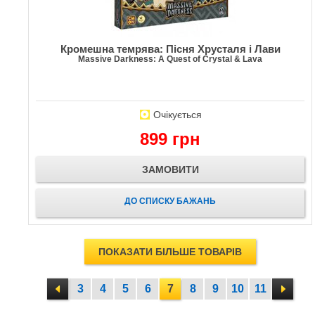
Кромешна темрява: Пісня Хрусталя і Лави
Massive Darkness: A Quest of Crystal & Lava
Очікується
899 грн
ЗАМОВИТИ
ДО СПИСКУ БАЖАНЬ
ПОКАЗАТИ БІЛЬШЕ ТОВАРІВ
3
4
5
6
7
8
9
10
11