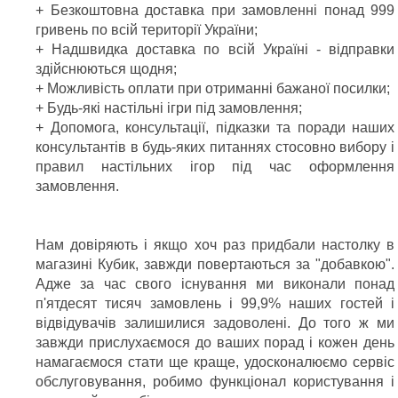
+ Безкоштовна доставка при замовленні понад 999
гривень по всій території України;
+ Надшвидка доставка по всій Україні - відправки
здійснюються щодня;
+ Можливість оплати при отриманні бажаної посилки;
+ Будь-які настільні ігри під замовлення;
+ Допомога, консультації, підказки та поради наших
консультантів в будь-яких питаннях стосовно вибору і
правил настільних ігор під час оформлення
замовлення.
Нам довіряють і якщо хоч раз придбали настолку в
магазині Кубик, завжди повертаються за "добавкою".
Адже за час свого існування ми виконали понад
п'ятдесят тисяч замовлень і 99,9% наших гостей і
відвідувачів залишилися задоволені. До того ж ми
завжди прислухаємося до ваших порад і кожен день
намагаємося стати ще краще, удосконалюємо сервіс
обслуговування, робимо функціонал користування і