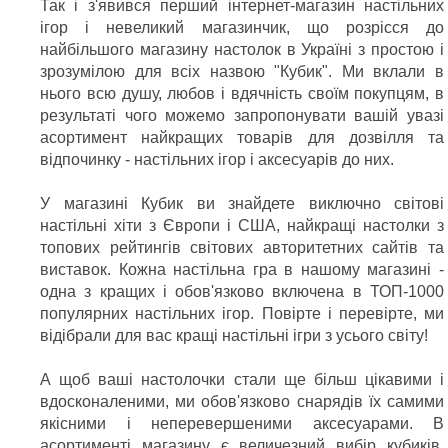
Так і з'явився перший інтернет-магазин настільних
ігор і невеликий магазинчик, що розрісся до
найбільшого магазину настолок в Україні з простою і
зрозумілою для всіх назвою "Кубик". Ми вклали в
нього всю душу, любов і вдячність своїм покупцям, в
результаті чого можемо запропонувати вашій увазі
асортимент найкращих товарів для дозвілля та
відпочинку - настільних ігор і аксесуарів до них.
У магазині Кубик ви знайдете виключно світові
настільні хіти з Європи і США, найкращі настолки з
топових рейтингів світових авторитетних сайтів та
виставок. Кожна настільна гра в нашому магазині -
одна з кращих і обов'язково включена в ТОП-1000
популярних настільних ігор. Повірте і перевірте, ми
відібрали для вас кращі настільні ігри з усього світу!
А щоб ваші настолочки стали ще більш цікавими і
вдосконаленими, ми обов'язково снарядів їх самими
якісними і неперевершеними аксесуарами. В
асортименті магазину є величезний вибір кубиків,