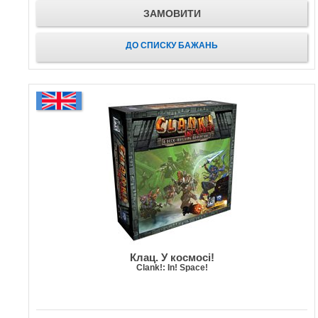
ЗАМОВИТИ
ДО СПИСКУ БАЖАНЬ
Клац. У космосі!
Clank!: In! Space!