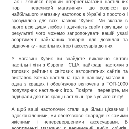
Так і з'явився перший інтернет-магазин настільних
ігор і невеликий магазинчик, що розрісся до
найбільшого магазину настолок в Україні з простою і
зрозумілою для всіх назвою "Кубик". Ми вклали в
нього всю душу, любов і вдячність своїм покупцям, в
результаті чого можемо запропонувати вашій увазі
асортимент найкращих товарів для дозвілля та
відпочинку - настільних ігор і аксесуарів до них.
У магазині Кубик ви знайдете виключно світові
настільні хіти з Європи і США, найкращі настолки з
топових рейтингів світових авторитетних сайтів та
виставок. Кожна настільна гра в нашому магазині -
одна з кращих і обов'язково включена в ТОП-1000
популярних настільних ігор. Повірте і перевірте, ми
відібрали для вас кращі настільні ігри з усього світу!
А щоб ваші настолочки стали ще більш цікавими і
вдосконаленими, ми обов'язково снарядів їх самими
якісними і неперевершеними аксесуарами. В
асортименті магазину є величезний вибір кубиків,