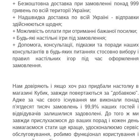
+ Безкоштовна доставка при замовленні понад 999
гривень по всій території України;
+ Надшвидка доставка по всій Україні - відправки
здійснюються щодня;
+ Можливість оплати при отриманні бажаної посилки;
+ Будь-які настільні ігри під замовлення;
+ Допомога, консультації, підказки та поради наших
консультантів в будь-яких питаннях стосовно вибору і
правил настільних ігор під час оформлення
замовлення.
Нам довіряють і якщо хоч раз придбали настолку в
магазині Кубик, завжди повертаються за "добавкою".
Адже за час свого існування ми виконали понад
п'ятдесят тисяч замовлень і 99,9% наших гостей і
відвідувачів залишилися задоволені. До того ж ми
завжди прислухаємося до ваших порад і кожен день
намагаємося стати ще краще, удосконалюємо сервіс
обслуговування, робимо функціонал користування і