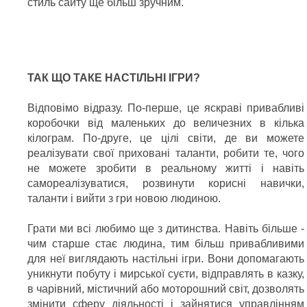
стиль сайту ще більш зручним.
ТАК ЩО ТАКЕ НАСТІЛЬНІ ІГРИ?
Відповімо відразу. По-перше, це яскраві привабливі
коробочки від маленьких до величезних в кілька
кілограм. По-друге, це цілі світи, де ви можете
реалізувати свої приховані таланти, робити те, чого
не можете зробити в реальному житті і навіть
самореалізуватися, розвинути корисні навички,
таланти і вийти з гри новою людиною.
Грати ми всі любимо ще з дитинства. Навіть більше -
чим старше стає людина, тим більш привабливими
для неї виглядають настільні ігри. Вони допомагають
уникнути побуту і мирської суєти, відправлять в казку,
в чарівний, містичний або моторошний світ, дозволять
змінити сферу діяльності і зайнятися управлінням