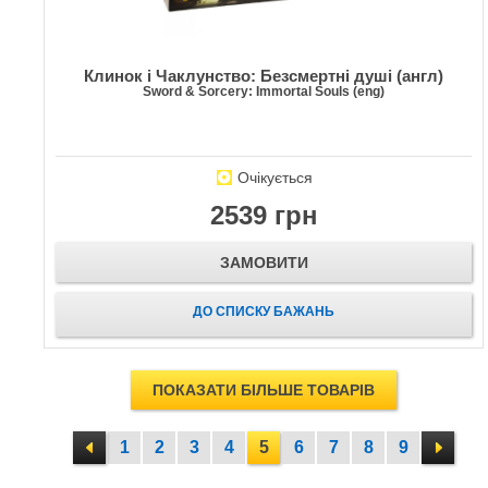
Клинок і Чаклунство: Безсмертні душі (англ)
Sword & Sorcery: Immortal Souls (eng)
Очікується
2539 грн
ЗАМОВИТИ
ДО СПИСКУ БАЖАНЬ
ПОКАЗАТИ БІЛЬШЕ ТОВАРІВ
1
2
3
4
5
6
7
8
9