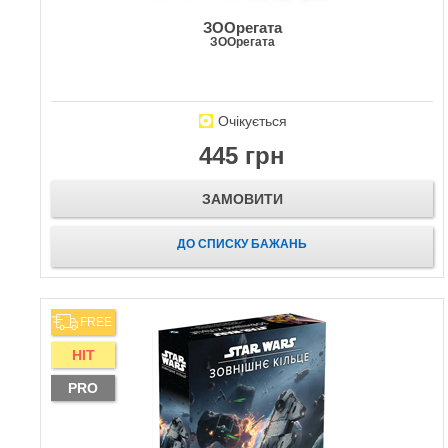
ЗООрегата
ЗООрегата
Очікується
445 грн
ЗАМОВИТИ
ДО СПИСКУ БАЖАНЬ
FREE
HIT
PRO