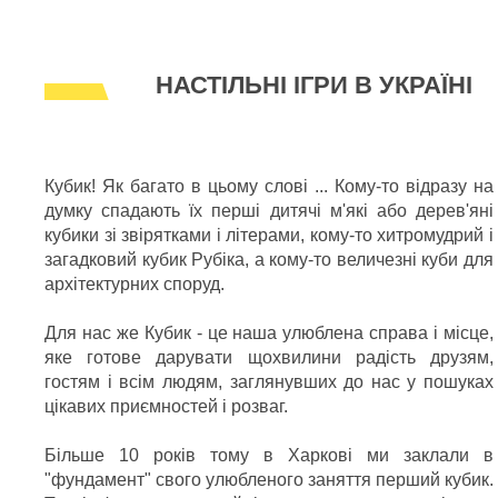
НАСТІЛЬНІ ІГРИ В УКРАЇНІ
Кубик! Як багато в цьому слові ... Кому-то відразу на
думку спадають їх перші дитячі м'які або дерев'яні
кубики зі звірятками і літерами, кому-то хитромудрий і
загадковий кубик Рубіка, а кому-то величезні куби для
архітектурних споруд.
Для нас же Кубик - це наша улюблена справа і місце,
яке готове дарувати щохвилини радість друзям,
гостям і всім людям, заглянувших до нас у пошуках
цікавих приємностей і розваг.
Більше 10 років тому в Харкові ми заклали в
"фундамент" свого улюбленого заняття перший кубик.