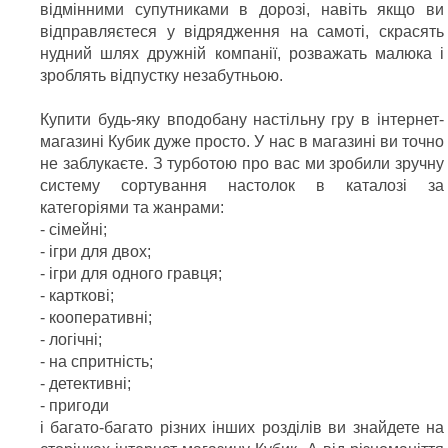
відмінними супутниками в дорозі, навіть якщо ви
відправляєтеся у відрядження на самоті, скрасять
нудний шлях дружній компанії, розважать малюка і
зроблять відпустку незабутньою.
Купити будь-яку вподобану настільну гру в інтернет-
магазині Кубик дуже просто. У нас в магазині ви точно
не заблукаєте. З турботою про вас ми зробили зручну
систему сортування настолок в каталозі за
категоріями та жанрами:
- сімейні;
- ігри для двох;
- ігри для одного гравця;
- карткові;
- кооперативні;
- логічні;
- на спритність;
- детективні;
- пригоди
і багато-багато різних інших розділів ви знайдете на