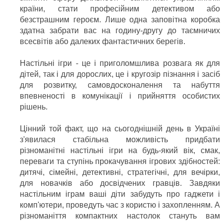
країни, стати професійним детективом або
безстрашним героєм. Лише одна заповітна коробка
здатна забрати вас на годину-другу до таємничих
всесвітів або далеких фантастичних берегів.
Настільні ігри - це і приголомшлива розвага як для
дітей, так і для дорослих, це і кругозір пізнання і засіб
для розвитку, самовдосконалення та набуття
впевненості в комунікації і прийняття особистих
рішень.
Цінний той факт, що на сьогоднішній день в Україні
з'явилася стабільна можливість придбати
різноманітні настільні ігри на будь-який вік, смак,
переваги та ступінь прокачування ігрових здібностей:
дитячі, сімейні, детективні, стратегічні, для вечірки,
для новачків або досвідчених гравців. Завдяки
настільним іграм ваші діти забудуть про гаджети і
комп'ютери, проведуть час з користю і захопленням. А
різноманіття компактних настолок стануть вам