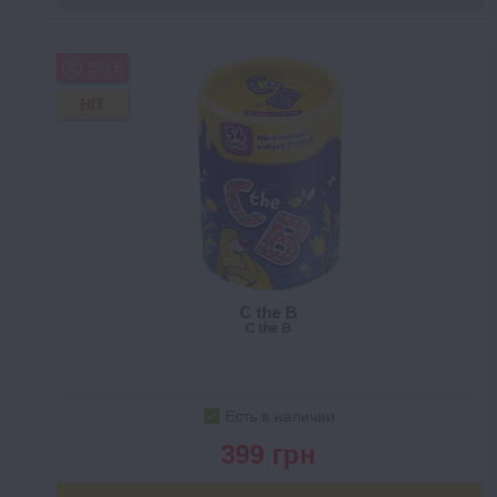
SALE
HIT
C the B
C the B
Есть в наличии
399 грн