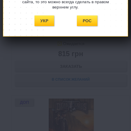
сайта, то это можно всегда сделать в правом
верхнем углу.
Deadlands (Дедлендс): Мёртвые Земли Книга
Маршала 2
УКР
РОС
Deadlands Книга Маршала 2
Ожидается
815 грн
ЗАКАЗАТЬ
В СПИСОК ЖЕЛАНИЙ
ДОП