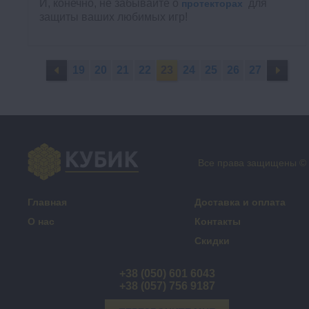
И, конечно, не забывайте о
для
протекторах
защиты ваших любимых игр!
19
20
21
22
23
24
25
26
27
Все права защищены ©
Главная
Доставка и оплата
О нас
Контакты
Скидки
+38 (050) 601 6043
+38 (057) 756 9187