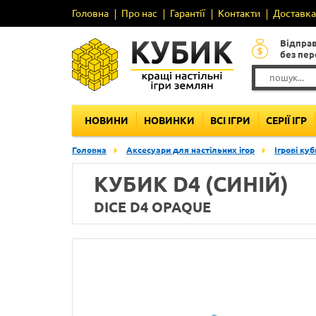
Головна
Про нас
Гарантії
Контакти
Доставка 
Відпра
без пе
НОВИНИ
НОВИНКИ
ВСІ ІГРИ
СЕРІЇ ІГР
Головна
Аксесуари для настільних ігор
Ігрові ку
КУБИК D4 (СИНІЙ)
DICE D4 OPAQUE