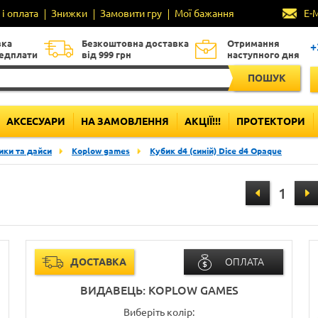
і оплата
Знижки
Замовити гру
Мої бажання
E-
вка
Безкоштовна доставка
Отримання
+
редплати
від 999 грн
наступного дня
ПОШУК
АКСЕСУАРИ
НА ЗАМОВЛЕННЯ
АКЦІЇ!!!
ПРОТЕКТОРИ
бики та дайси
Koplow games
Кубик d4 (синій) Dice d4 Opaque
ДОСТАВКА
ОПЛАТА
ВИДАВЕЦЬ: KOPLOW GAMES
Виберіть колір: