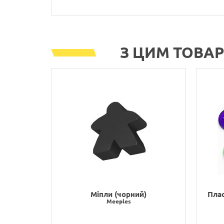
З ЦИМ ТОВА
Міпли (чорний)
Плас
Meeples